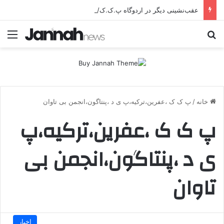
عقب‌نشینی دیگر در اردوگاه پ.ک.ک/پژاک؛ YPJ در اختیار جولانی داعشی قرار می گیرد!
جستجو برای
منو
خانه
/
پ ک ک ،عفرین،ترکیه،پ ی د ،پنتاگون،انجمن بی تاوان
پ ک ک ،عفرین،ترکیه،پ
ی د ،پنتاگون،انجمن بی
تاوان
اخبار