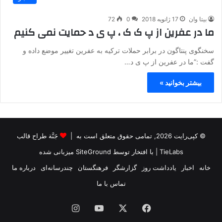
بیتا وان
17 ژانویه 2018
0
72
ما در عفرین از پ ک ک ، پ ی د حمایت نمی کنیم
سخنگوی پنتاگون در برابر حملات ترکیه به عفرین تغییر موضع داده و
گفت :”ما در عفرین از پ ی د…
بیشتر بخوانید »
© کپی‌رایت 2026, تمامی حقوق متعلق است به |
جَنَّة طراح قالب
TieLabs
| با افتخار توسط
SiteGround
میزبانی شده
خانه
اخبار
یادداشت روز
گزارشگر
فرهنگستان
چندرسانه‌ای
درباره ما
تماس با ما
فیس
X
یوتیوب
اینستاگرام