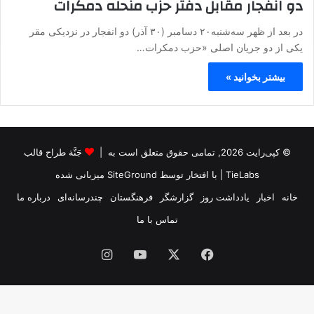
دو انفجار مقابل دفتر حزب منحله دمکرات
در بعد از ظهر سه‌شنبه۲۰ دسامبر (۳۰ آذر) دو انفجار در نزدیکی مقر
یکی از دو جریان اصلی «حزب دمکرات…
بیشتر بخوانید »
© کپی‌رایت 2026, تمامی حقوق متعلق است به |
جَنَّة طراح قالب
TieLabs
| با افتخار توسط
SiteGround
میزبانی شده
خانه
اخبار
یادداشت روز
گزارشگر
فرهنگستان
چندرسانه‌ای
درباره ما
تماس با ما
فیس
X
یوتیوب
اینستاگرام
بوک