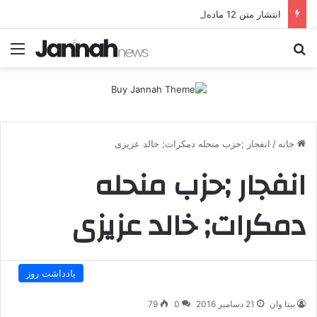
انتشار متن 12 ماده‌ای توافق نهایی بین ترکیه و پ.ک.ک
جستجو برای
منو
خانه
/
انفجار ;حزب منحله دمکرات; خالد عزیزی
انفجار ;حزب منحله
دمکرات; خالد عزیزی
یادداشت روز
بیتا وان
21 دسامبر 2016
0
79