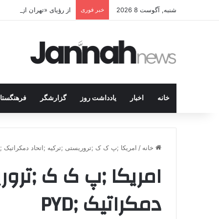
شنبه, آگوست 8 2026
خبر فوری
از رؤیای «تهران از مسیر 
خانه
اخبار
یادداشت روز
گزارشگر
فرهنگستا
خانه
/
امریکا ;پ ک ک ;تروریستی ;ترکیه ;اتحاد دمکراتیک ;PYD
امریکا ;پ ک ک ;تروری
دمکراتیک ;PYD