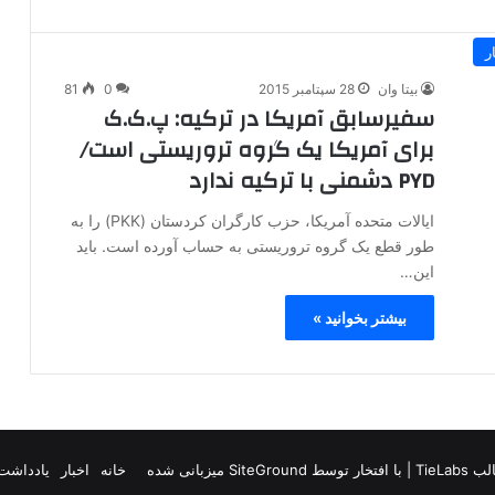
ر
بیتا وان
28 سپتامبر 2015
0
81
سفیرسابق آمریکا در ترکیه: پ.ک.ک
برای آمریکا یک گروه تروریستی است/
PYD دشمنی با ترکیه ندارد
ایالات متحده آمریکا، حزب کارگران کردستان (PKK) را به
طور قطع یک گروه تروریستی به حساب آورده است. باید
این…
بیشتر بخوانید »
TieLab
| با افتخار توسط
SiteGround
میزبانی شده
خانه
اخبار
یادداشت 