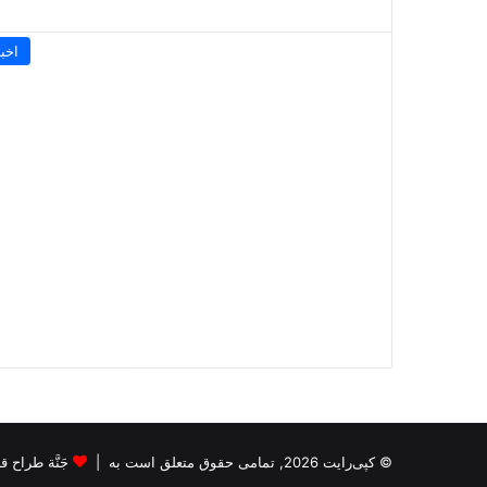
اخبا
© کپی‌رایت 2026, تمامی حقوق متعلق است به |
جَنَّة طراح قالب s