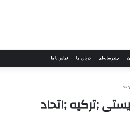
کردستان» تا شکست پروژه موساد؛ جای خالی پژاک در یک سناریوی سوخته
ن
چندرسانه‌ای
درباره ما
تماس با ما
ستی ;ترکیه ;اتحاد