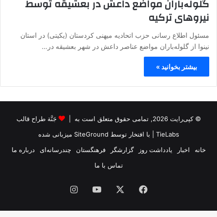
گلولەباران مواضع داعش در بعشیقه توسط
نیروهای ترکیه
مسئول اطلاع رسانی حزب اتحادیه میهنی کردستان (یکیتی) در استان
نینوا از گلولەباران مواضع عناصر داعش در شهر بعشیقه در…
بیشتر بخوانید »
© کپی‌رایت 2026, تمامی حقوق متعلق است به |
جَنَّة طراح قالب
TieLabs
| با افتخار توسط
SiteGround
میزبانی شده
خانه
اخبار
یادداشت روز
گزارشگر
فرهنگستان
چندرسانه‌ای
درباره ما
تماس با ما
فیس
X
یوتیوب
اینستاگرام
بوک