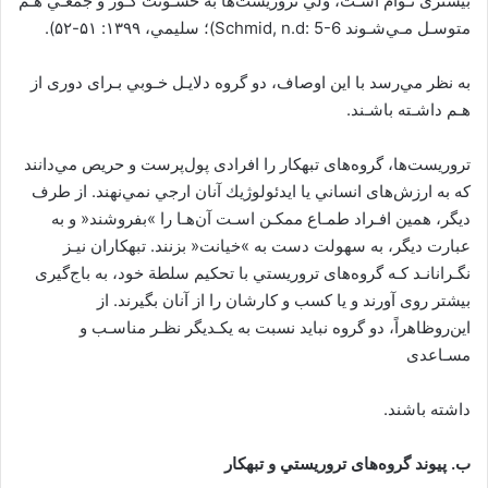
ﺑﻴﺸﺘﺮی ﺗـﻮأم اﺳـﺖ، وﻟﻲ ﺗﺮورﻳﺴﺖﻫﺎ ﺑﻪ ﺧﺸـﻮﻧﺖ ﻛـﻮر و ﺟﻤﻌـﻲ ﻫـﻢ
ﻣﺘﻮﺳـﻞ ﻣـﻲﺷـﻮﻧﺪ Schmid, n.d: 5-6)؛ ﺳﻠﻴﻤﻲ، ١٣٩٩: ۵١-۵٢).
ﺑﻪ ﻧﻈﺮ ﻣﻲرﺳﺪ ﺑﺎ اﻳﻦ اوﺻﺎف، دو ﮔﺮوه دﻻﻳـﻞ ﺧـﻮﺑﻲ ﺑـﺮای دوری از
ﻫـﻢ داﺷـﺘﻪ ﺑﺎﺷـﻨﺪ.
ﺗﺮورﻳﺴﺖﻫﺎ، ﮔﺮوهﻫﺎی ﺗﺒﻬﻜﺎر را اﻓﺮادی ﭘﻮلﭘﺮﺳﺖ و ﺣﺮﻳﺺ ﻣﻲداﻧﻨﺪ
ﻛﻪ ﺑﻪ ارزشﻫﺎی اﻧﺴﺎﻧﻲ ﻳﺎ اﻳﺪﺋﻮﻟﻮژﻳﻚ آﻧﺎن ارﺟﻲ ﻧﻤﻲﻧﻬﻨﺪ. از ﻃﺮف
دﻳﮕﺮ، ﻫﻤﻴﻦ اﻓـﺮاد ﻃﻤـﺎع ﻣﻤﻜـﻦ اﺳـﺖ آنﻫـﺎ را »ﺑﻔﺮوﺷﻨﺪ« و ﺑﻪ
ﻋﺒﺎرت دﻳﮕﺮ، ﺑﻪ ﺳﻬﻮﻟﺖ دﺳﺖ ﺑﻪ »ﺧﻴﺎﻧﺖ« ﺑﺰﻧﻨﺪ. ﺗﺒﻬﻜﺎران ﻧﻴـﺰ
ﻧﮕـﺮاناﻧـﺪ ﻛـﻪ ﮔﺮوهﻫﺎی ﺗﺮورﻳﺴﺘﻲ ﺑﺎ ﺗﺤﻜﻴﻢ ﺳﻠﻄﺔ ﺧﻮد، ﺑﻪ ﺑﺎجﮔﻴﺮی
ﺑﻴﺸﺘﺮ روی آورﻧﺪ و ﻳﺎ ﻛﺴﺐ و ﻛﺎرﺷﺎن را از آﻧﺎن ﺑﮕﻴﺮﻧﺪ. از
اﻳﻦروﻇﺎﻫﺮاً، دو ﮔﺮوه ﻧﺒﺎﻳﺪ ﻧﺴﺒﺖ ﺑﻪ ﻳﻜـﺪﻳﮕﺮ ﻧﻈـﺮ ﻣﻨﺎﺳـﺐ و
ﻣﺴـﺎﻋﺪی
داﺷﺘﻪ ﺑﺎﺷﻨﺪ.
ب. ﭘﻴﻮﻧﺪ ﮔﺮوهﻫﺎی ﺗﺮورﻳﺴﺘﻲ و ﺗﺒﻬﻜﺎر