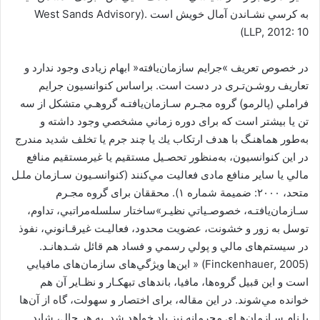
ﺑﻪ ﻛﺮﺳﻲ ﻧﺸـﺎﻧﺪن آﻣﺎل ﺧﻮﻳﺶ اﺳﺖ .(West Sands Advisory
LLP, 2012: 10)
در ﺧﺼﻮص ﺗﻌﺮﻳﻒ »ﺟﺮاﻳﻢ ﺳﺎزﻣﺎنﻳﺎﻓﺘﻪ« اﺑﻬﺎم زﻳﺎدی وﺟﻮد ﻧﺪارد و
ﺗﻌﺎرﻳﻒ روﺷـﻦﺗـﺮی در دﺳﺖ اﺳﺖ. ﺑﺮاﺳﺎس ﻛﻨﻮاﻧﺴﻴﻮن ﺟﺮاﻳﻢ
ﻓﺮاﻣﻠﻲ (ﭘﺎﻟﺮﻣﻮ) ﮔﺮوه ﻣﺠـﺮم ﺳـﺎزﻣﺎنﻳﺎﻓﺘـﻪ ﮔﺮوﻫـﻲ ﻣﺘﺸﻜﻞ از ﺳﻪ
ﺗﻦ ﻳﺎ ﺑﻴﺸﺘﺮ اﺳﺖ ﻛﻪ ﺑﺮای دوره زﻣﺎﻧﻲ ﻣﺸﺨﺼﻲ وﺟﻮد داﺷﺘﻪ و
ﺑﻪﻃﻮر ﻫﻤﺎﻫﻨـﮓ ﺑﺎ ﻫﺪف ارﺗﻜﺎب ﻳﻚ ﻳﺎ ﭼﻨﺪ ﺟﺮم ﻳﺎ ﺗﺨﻠﻒ ﺷﺪﻳﺪ ﻣﻨﺪرج
در اﻳﻦ ﻛﻨﻮاﻧﺴﻴﻮن، ﺑﻪﻣﻨﻈﻮر ﺗﺤﺼـﻴﻞ ﻣﺴﺘﻘﻴﻢ ﻳﺎ ﻏﻴﺮﻣﺴﺘﻘﻴﻢ ﻣﻨﺎﻓﻊ
ﻣﺎﻟﻲ ﻳﺎ ﺳﺎﻳﺮ ﻣﻨﺎﻓﻊ ﻣﺎدی ﻓﻌﺎﻟﻴﺖ ﻣﻲﻛﻨﻨﺪ (ﻛﻨﻮاﻧﺴـﻴﻮن ﺳـﺎزﻣﺎن ﻣﻠـﻞ
ﻣﺘﺤﺪ، ٢٠٠٠: ﺿﻤﻴﻤﺔ ﺷﻤﺎره ١). ﻣﺤﻘﻘﺎن ﺑﺮای ﮔﺮوه ﻣﺠـﺮم
ﺳـﺎزﻣﺎنﻳﺎﻓﺘـﻪ، ﺧﺼﻮﺻـﻴﺎﺗﻲ ﻧﻈﻴـﺮ»ﺳﺎﺧﺘﺎر ﺳﻠﺴﻠﻪﻣﺮاﺗﺒﻲ، ﺗﺪاوم،
ﺗﻮﺳﻞ ﺑﻪ زور و ﺧﺸﻮﻧﺖ، ﻋﻀﻮﻳﺖ ﻣﺤﺪود، ﻓﻌﺎﻟﻴـﺖ ﻏﻴﺮﻗـﺎﻧﻮﻧﻲ، ﻧﻔﻮذ
در ﺳﻴﺴﺘﻢﻫﺎی ﻣﺎﻟﻲ و ﭘﻮﻟﻲ رﺳﻤﻲ و ﻓﺴﺎد ﻫﻢ ﻗﺎﺋﻞ ﺷـﺪهاﻧـﺪ.
(Finckenhauer, 2005) « اﻳﻦﻫﺎ وﻳﮋﮔﻲﻫﺎی ﺳﺎزﻣﺎنﻫﺎی ﻣﺎﻓﻴﺎﻳﻲ
اﺳﺖ و اﻳﻦ ﻗﺒﻴﻞ ﮔﺮوهﻫﺎ، ﻣﺎﻓﻴﺎ، ﺑﺎﻧﺪﻫﺎی ﺗﺒﻬﻜـﺎر و ﻧﻈـﺎﻳﺮ آن ﻫﻢ
ﺧﻮاﻧﺪه ﻣﻲﺷﻮﻧﺪ. در اﻳﻦ ﻣﻘﺎﻟﻪ، ﺑﺮای اﺧﺘﺼﺎر و ﺳﻬﻮﻟﺖ، ﮔﺎه از آنﻫﺎ
ﺑﺎ ﻧﺎم ﺳـﺎزﻣﺎنﻫـﺎی ﻣﺠﺮﻣﺎﻧﻪ ﻧﻴﺰ ﻳﺎد ﺧﻮاﻫﺪ ﺷﺪ. ﺑﻪ ﻫﺮ ﺣﺎل، ﺷﺎﻳﺪ