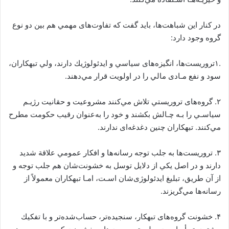
در ﻛﻨﺎر اﻳﻦ ﺷﺒﺎﻫﺖﻫﺎ، ﺑﺎﻳﺪ ﮔﻔﺖ ﻛﻪ ﺗﻔﺎوتﻫﺎی ﻣﻬﻤﻲ ﻫﻢ ﺑﻴﻦ دو ﻧﻮع
ﮔﺮوه وﺟﻮد دارد:
.١ﺗﺮورﻳﺴﺖﻫﺎ، اﻧﮕﻴﺰهﻫﺎی ﺳﻴﺎﺳﻲ و اﻳﺪﺋﻮﻟﻮژﻳﻚ دارﻧﺪ، وﻟﻲ ﺗﺒﻬﻜﺎران،
ﺳﻮد و ﻧﻔﻊ ﻣـﺎدی ﻣﺎﻟﻲ را در اوﻟﻮﻳﺖ ﻗﺮار ﻣﻲدﻫﻨﺪ.
٢. ﮔﺮوهﻫﺎی ﺗﺮورﻳﺴﺘﻲ ﺗﻼش ﻣﻲﻛﻨﻨﺪ ﻣﺸﺮوﻋﻴﺖ و ﺣﻘﺎﻧﻴﺖ رژﻳـﻢ
ﺳﻴﺎﺳـﻲ را ﺑـﻪ ﭼـﺎﻟﺶ ﺑﻜﺸﻨﺪ و ﺧﻮد را ﺑﻪﻋﻨﻮان رﻗﻴﺐ ﺣﻜﻮﻣﺖ ﻣﻄﺮح
ﻣﻲﻛﻨﻨﺪ. ﺗﺒﻬﻜﺎران ﭼﻨﻴﻦ دﻏﺪﻏﻪای ﻧﺪارﻧﺪ.
٣. ﺗﺮورﻳﺴﺖﻫﺎ ﺑﻪ ﺟﻠﺐ ﺗﻮﺟﻪ رﺳﺎﻧﻪﻫﺎ و اﻓﻜﺎر ﻋﻤﻮﻣﻲ ﻋﻼﻗﺔ ﺷﺪﻳﺪ
دارﻧﺪ و در اﺻﻞ ﻳﻜﻲ از دﻻﻳﻞ ﺗﻮﺳﻞ ﺑﻪ ﺧﺸﻮﻧﺖﺷﺎن ﻫﻢ ﺟﻠﺐ ﺗﻮﺟﻪ و
از آن ﻃﺮﻳﻖ، ﺗﺒﻠﻴﻎ اﻳﺪﺋﻮﻟﻮژیﺷﺎن اﺳـﺖ، اﻣـﺎ ﺗﺒﻬﻜﺎران ﻣﻌﻤﻮﻻً از
رﺳﺎﻧﻪﻫﺎ ﻣﻲﮔﺮﻳﺰﻧﺪ.
۴. ﺧﺸﻮﻧﺖ ﮔﺮوهﻫﺎی ﺗﺒﻬﻜﺎر، ﺳﻨﺠﻴﺪهﺗﺮ، ﺣﺴﺎبﺷﺪهﺗﺮ و ﺑﺎ ﺗﻔﻜﻴﻚ