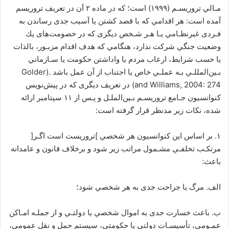
ﻣـﺎﻟﻲ ﺗﺮورﻳﺴـﻢ (١٩٩٩) اﺳﺖ؛ ﻛﻪ در ﻣﺎده ٢ آن در ﺗﻌﺮﻳﻒ ﺗﺮورﻳﺴﻢ
آﻣﺪه اﺳﺖ: ﻫﺮ اﻗﺪاﻣﻲ ﻛﻪ ﺑﺎ ﻗﺼﺪ ﻛﺸﺘﻦ ﻳﺎ آﺳﻴﺐ ﺟﺪی رﺳﺎﻧﺪن ﺑﻪ
ﻓـﺮدی ﻏﻴﺮﻧﻈـﺎﻣﻲ ﻳـﺎ ﻫـﺮ ﺷـﺨﺺ دﻳﮕﺮی ﻛﻪ در ﺧﺼﻮﻣﺖﻫﺎی ﻳﻚ
وﺿﻌﻴﺖ ﺟﻨﮕﻲ ﺷﺮﻛﺖ ﻧﺪارد، ﻫﻨﮕﺎﻣﻲ ﻛﻪ ﻫﺪف اﻗﺪام ﻣﺰﺑـﻮر، ﺑﺎﻟﺬات
ﻳﺎ ﺣﺴﺐ ﺷﺮاﻳﻂ، ارﻋﺎب ﻣﺮدم ﻳﺎ واداﺷﺘﻦ ﺣﻜﻮﻣﺖ ﻳﺎ ﺳـﺎزﻣﺎﻧﻲ
ﺑـﻴﻦاﻟﻤﻠﻠـﻲ ﺑـﻪ ﻋﻤﻠـﻲ ﺧﺎص ﻳﺎ اﺟﺘﻨﺎب از آن ﻋﻤﻞ ﺑﺎﺷﺪ .(Golder
and Williams, 2004: 274) در ﺗﻌﺮﻳﻒ دﻳﮕﺮی ﻛﻪ در ﭘﻴﺶﻧﻮﻳﺲ
ﻛﻨﻮاﻧﺴﻴﻮن ﺟـﺎﻣﻊ ﺗﺮورﻳﺴـﻢ ﺑـﻴﻦاﻟﻤﻠـﻞ و ﭘـﺲ از ١١ ﺳﭙﺘﺎﻣﺒﺮ اراﺋﻪ
ﺷﺪه، ﻧﻜﺎت زﻳﺮ ﻣﺪﻧﻈﺮ ﻗﺮار ﮔﺮﻓﺘﻪ اﺳﺖ:
١. ﺑﺮ اﺳﺎس اﻳﻦ ﻛﻨﻮاﻧﺴﻴﻮن ﻫﺮ ﺷﺨﺼﻲ ]ﺗﺮورﻳﺴﺖ اﺳﺖ اﮔـﺮ[
ﻣﺮﺗﻜـﺐ ﺗﺨﻠﻔـﻲ ﻣﺸـﻤﻮل ﻣﺮاﺗﺐ زﻳﺮ ﺷﻮد و ﺑﺮﺧﻼف ﻗﺎﻧﻮن و ﻋﺎﻣﺪاﻧﻪ
ﺑﺎﻋﺚ:
اﻟﻒ. ﻣﺮگ ﻳﺎ ﺟﺮاﺣﺖ ﺟﺪی ﺑﻪ ﻫﺮ ﺷﺨﺼﻲ ﺷﻮد؛
ب. ﺑﺎﻋﺚ ﺧﺴﺎرت ﺟﺪی ﺑﻪ اﻣﻮال ﺷﺨﺼﻲ ﻳﺎ دوﻟﺘـﻲ و از ﺟﻤﻠـﻪ اﻣـﺎﻛﻦ
ﻋﻤـﻮﻣﻲ، ﺗﺄﺳﻴﺴـﺎت دوﻟﺘﻲ ﻳﺎ ﺣﻜﻮﻣﺘﻲ، ﺳﻴﺴﺘﻢ ﺣﻤﻞ و ﻧﻘﻞ ﻋﻤﻮﻣﻲ،