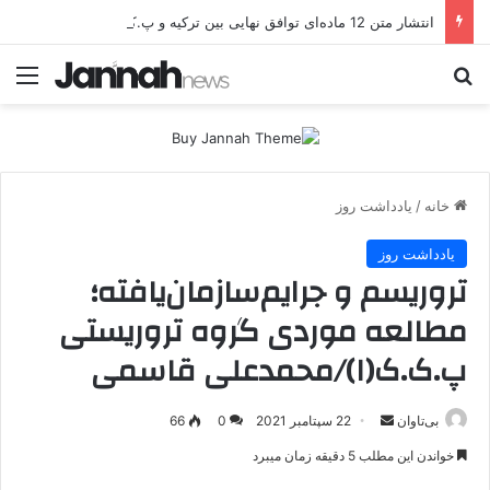
انتشار متن 12 ماده‌ای توافق نهایی بین ترکیه و پ.ک.ک
جستجو برای
منو
خانه
/
یادداشت روز
یادداشت روز
ﺗﺮورﻳﺴﻢ و ﺟﺮاﻳﻢﺳﺎزﻣﺎنﻳﺎﻓﺘﻪ؛
ﻣﻄﺎﻟﻌﻪ ﻣﻮردی گروه تروریستی
پ.ک.ک(۱)/محمدعلی قاسمی
بی‌تاوان
ا
22 سپتامبر 2021
0
66
ر
خواندن این مطلب 5 دقیقه زمان میبرد
س