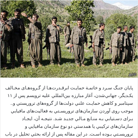
ا
ل
ا
ی
م
ی
ل
ﭘﺎﻳﺎن ﺟﻨـﮓ ﺳـﺮد و ﺧﺎﺗﻤـﺔ ﺣﻤﺎﻳـﺖ اﺑﺮﻗـﺪرتﻫـﺎ از ﮔـﺮوهﻫـﺎی ﻣﺨـﺎﻟﻒ
ﻳﻜـﺪﻳﮕﺮ، ﺟﻬﺎﻧﻲﺷﺪن، آﻏﺎز ﻣﺒﺎرزه ﺑﻴﻦاﻟﻤﻠﻠﻲ ﻋﻠﻴﻪ ﺗﺮوﻳﺴﻢ ﭘﺲ از ١١
ﺳﭙﺘﺎﻣﺒﺮ و ﻛﺎﻫﺶ ﺣﻤﺎﻳـﺖ ﻋﻠﻨﻲ دوﻟﺖﻫﺎ از ﮔﺮوهﻫﺎی ﺗﺮورﻳﺴﺘﻲ و..
ﻣﻮﺟﺐ روی آوردن ﺳﺎزﻣﺎنﻫﺎی ﺗﺮورﻳﺴـﺘﻲ ﺑﻪ ﻓﻌﺎﻟﻴﺖﻫﺎی ﻣﺎﻓﻴﺎﻳﻲ
ﺑـﺮای دﺳـﺘﻴﺎﺑﻲ ﺑـﻪ ﻣﻨـﺎﺑﻊ ﻣـﺎﻟﻲ ﺟﺪﻳـﺪ ﺷـﺪ. ﻧﺘﻴﺠـﻪ آن، اﻳﺠـﺎد
ﺳﺎزﻣﺎنﻫﺎی ﺗﺮﻛﻴﺒﻲ ﻳﺎ ﻫﻤﺪﺳﺘﻲ دو ﻧﻮع ﺳﺎزﻣﺎن ﻣﺎﻓﻴﺎﻳﻲ و
ﺗﺮورﻳﺴـﺘﻲ ﺑـﻮده اﺳـﺖ. در اﻳﻦ ﻣﻘﺎﻟﻪ ﭘﺲ از اراﺋﻪ ﺑﺤﺜﻲ ﺗﺤﻠﻴﻞ در ﺑﺎب