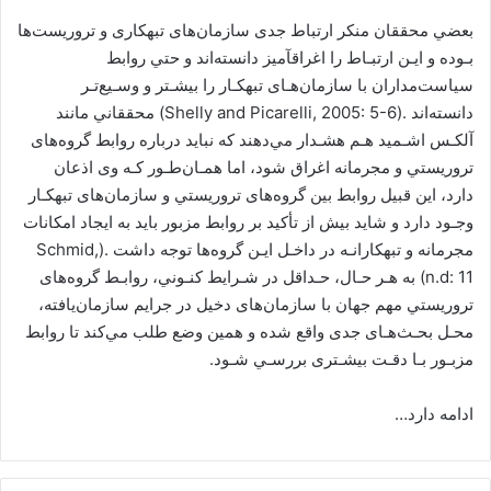
ﺑﻌﻀﻲ ﻣﺤﻘﻘﺎن ﻣﻨﻜﺮ ارﺗﺒﺎط ﺟﺪی ﺳﺎزﻣﺎنﻫﺎی ﺗﺒﻬﻜﺎری و ﺗﺮورﻳﺴﺖﻫﺎ
ﺑـﻮده و اﻳـﻦ ارﺗﺒـﺎط را اﻏﺮاقآﻣﻴﺰ داﻧﺴﺘﻪاﻧﺪ و ﺣﺘﻲ رواﺑﻂ
ﺳﻴﺎﺳﺖﻣﺪاران ﺑﺎ ﺳﺎزﻣﺎنﻫـﺎی ﺗﺒﻬﻜـﺎر را ﺑﻴﺸـﺘﺮ و وﺳـﻴﻊﺗـﺮ
داﻧﺴﺘﻪاﻧﺪ .(Shelly and Picarelli, 2005: 5-6) ﻣﺤﻘﻘﺎﻧﻲ ﻣﺎﻧﻨﺪ
آﻟﻜـﺲ اﺷـﻤﻴﺪ ﻫـﻢ ﻫﺸـﺪار ﻣﻲدﻫﻨﺪ ﻛﻪ ﻧﺒﺎﻳﺪ درﺑﺎره رواﺑﻂ ﮔﺮوهﻫﺎی
ﺗﺮورﻳﺴﺘﻲ و ﻣﺠﺮﻣﺎﻧﻪ اﻏﺮاق ﺷﻮد، اﻣﺎ ﻫﻤـﺎنﻃـﻮر ﻛـﻪ وی اذﻋﺎن
دارد، اﻳﻦ ﻗﺒﻴﻞ رواﺑﻂ ﺑﻴﻦ ﮔﺮوهﻫﺎی ﺗﺮورﻳﺴﺘﻲ و ﺳﺎزﻣﺎنﻫﺎی ﺗﺒﻬﻜـﺎر
وﺟـﻮد دارد و ﺷﺎﻳﺪ ﺑﻴﺶ از ﺗﺄﻛﻴﺪ ﺑﺮ رواﺑﻂ ﻣﺰﺑﻮر ﺑﺎﻳﺪ ﺑﻪ اﻳﺠﺎد اﻣﻜﺎﻧﺎت
ﻣﺠﺮﻣﺎﻧﻪ و ﺗﺒﻬﻜﺎراﻧـﻪ در داﺧـﻞ اﻳـﻦ ﮔﺮوهﻫﺎ ﺗﻮﺟﻪ داﺷﺖ .(Schmid,
n.d: 11) ﺑﻪ ﻫـﺮ ﺣـﺎل، ﺣـﺪاﻗﻞ در ﺷـﺮاﻳﻂ ﻛﻨـﻮﻧﻲ، رواﺑـﻂ ﮔﺮوهﻫﺎی
ﺗﺮورﻳﺴﺘﻲ ﻣﻬﻢ ﺟﻬﺎن ﺑﺎ ﺳﺎزﻣﺎنﻫﺎی دﺧﻴﻞ در ﺟﺮاﻳﻢ ﺳﺎزﻣﺎنﻳﺎﻓﺘﻪ،
ﻣﺤـﻞ ﺑﺤـﺚﻫـﺎی ﺟﺪی واﻗﻊ ﺷﺪه و ﻫﻤﻴﻦ وﺿﻊ ﻃﻠﺐ ﻣﻲﻛﻨﺪ ﺗﺎ رواﺑﻂ
ﻣﺰﺑـﻮر ﺑـﺎ دﻗـﺖ ﺑﻴﺸـﺘﺮی ﺑﺮرﺳـﻲ ﺷـﻮد.
ادامه دارد…