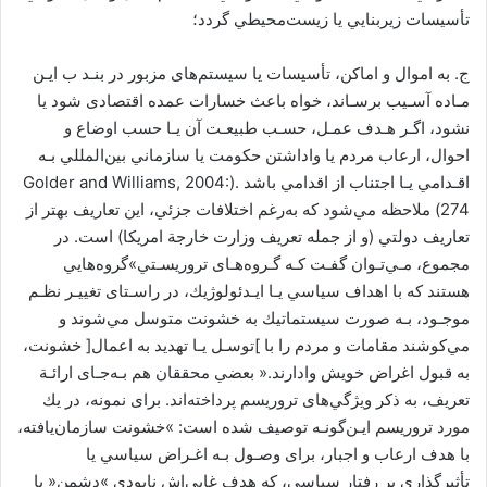
ﺗﺄﺳﻴﺴﺎت زﻳﺮﺑﻨﺎﻳﻲ ﻳﺎ زﻳﺴﺖﻣﺤﻴﻄﻲ ﮔﺮدد؛
ج. ﺑﻪ اﻣﻮال و اﻣﺎﻛﻦ، ﺗﺄﺳﻴﺴﺎت ﻳﺎ ﺳﻴﺴﺘﻢﻫﺎی ﻣﺰﺑﻮر در ﺑﻨـﺪ ب اﻳـﻦ
ﻣـﺎده آﺳـﻴﺐ ﺑﺮﺳـﺎﻧﺪ، ﺧﻮاه ﺑﺎﻋﺚ ﺧﺴﺎرات ﻋﻤﺪه اﻗﺘﺼﺎدی ﺷﻮد ﻳﺎ
ﻧﺸﻮد، اﮔـﺮ ﻫـﺪف ﻋﻤـﻞ، ﺣﺴـﺐ ﻃﺒﻴﻌـﺖ آن ﻳـﺎ ﺣﺴﺐ اوﺿﺎع و
اﺣﻮال، ارﻋﺎب ﻣﺮدم ﻳﺎ واداﺷﺘﻦ ﺣﻜﻮﻣﺖ ﻳﺎ ﺳﺎزﻣﺎﻧﻲ ﺑﻴﻦاﻟﻤﻠﻠﻲ ﺑـﻪ
اﻗـﺪاﻣﻲ ﻳـﺎ اﺟﺘﻨﺎب از اﻗﺪاﻣﻲ ﺑﺎﺷﺪ .(Golder and Williams, 2004:
274) ﻣﻼﺣﻈﻪ ﻣﻲﺷﻮد ﻛﻪ ﺑﻪرﻏﻢ اﺧﺘﻼﻓﺎت ﺟﺰﺋﻲ، اﻳﻦ ﺗﻌﺎرﻳﻒ ﺑﻬﺘﺮ از
ﺗﻌﺎرﻳﻒ دوﻟﺘﻲ (و از ﺟﻤﻠﻪ ﺗﻌﺮﻳﻒ وزارت ﺧﺎرﺟﺔ اﻣﺮﻳﻜﺎ) اﺳﺖ. در
ﻣﺠﻤﻮع، ﻣـﻲﺗـﻮان ﮔﻔـﺖ ﻛـﻪ ﮔـﺮوهﻫـﺎی ﺗﺮورﻳﺴـﺘﻲ»ﮔﺮوهﻫﺎﻳﻲ
ﻫﺴﺘﻨﺪ ﻛﻪ ﺑﺎ اﻫﺪاف ﺳﻴﺎﺳﻲ ﻳـﺎ اﻳـﺪﺋﻮﻟﻮژﻳﻚ، در راﺳـﺘﺎی ﺗﻐﻴﻴـﺮ ﻧﻈـﻢ
ﻣﻮﺟـﻮد، ﺑـﻪ ﺻﻮرت ﺳﻴﺴﺘﻤﺎﺗﻴﻚ ﺑﻪ ﺧﺸﻮﻧﺖ ﻣﺘﻮﺳﻞ ﻣﻲﺷﻮﻧﺪ و
ﻣﻲﻛﻮﺷﻨﺪ ﻣﻘﺎﻣﺎت و ﻣﺮدم را ﺑﺎ ]ﺗﻮﺳـﻞ ﻳـﺎ ﺗﻬﺪﻳﺪ ﺑﻪ اﻋﻤﺎل[ ﺧﺸﻮﻧﺖ،
ﺑﻪ ﻗﺒﻮل اﻏﺮاض ﺧﻮﻳﺶ وادارﻧﺪ.« ﺑﻌﻀﻲ ﻣﺤﻘﻘﺎن ﻫﻢ ﺑـﻪﺟـﺎی اراﺋـﺔ
ﺗﻌﺮﻳﻒ، ﺑﻪ ذﻛﺮ وﻳﮋﮔﻲﻫﺎی ﺗﺮورﻳﺴﻢ ﭘﺮداﺧﺘﻪاﻧﺪ. ﺑﺮای ﻧﻤﻮﻧﻪ، در ﻳﻚ
ﻣﻮرد ﺗﺮورﻳﺴﻢ اﻳـﻦﮔﻮﻧـﻪ ﺗﻮﺻﻴﻒ ﺷﺪه اﺳﺖ: »ﺧﺸﻮﻧﺖ ﺳﺎزﻣﺎنﻳﺎﻓﺘﻪ،
ﺑﺎ ﻫﺪف ارﻋﺎب و اﺟﺒﺎر، ﺑﺮای وﺻـﻮل ﺑـﻪ اﻏـﺮاض ﺳﻴﺎﺳﻲ ﻳﺎ
ﺗﺄﺛﻴﺮﮔﺬاری ﺑﺮ رﻓﺘﺎر ﺳﻴﺎﺳﻲ، ﻛﻪ ﻫﺪف ﻏﺎﻳﻲاش ﻧﺎﺑﻮدی »دﺷﻤﻦ« ﻳﺎ