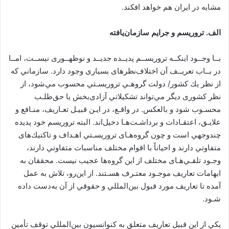
ﻣﺸﺎﺑﻪ در اﻳﺮان ﻫﻢ ﺧﻮاﻫﺪ اﻓﻜﻨﺪ.
اﻟﻒ. ﺗﺮورﻳﺴﻢ و ﺟﺮاﻳﻢ ﺳﺎزﻣﺎنﻳﺎﻓﺘﻪ
ﺑــﺎ وﺟــﻮد اﻳﻨﻜــﻪ ﺗﺮورﻳﺴــﻢ ﭘﺪﻳــﺪه ﺟﺪﻳــﺪ و ﻧﻮﻇﻬــﻮری ﻧﻴﺴــﺖ، اﻣــﺎ
در ﺑــﺎب ﺗﻌﺮﻳــﻒ آن اﺧﺘﻼفﻧﻈﺮﻫﺎی ﺑﺴﻴﺎری وﺟﻮد دارد. ﺳﺎزﻣﺎﻧﻲ ﻛﻪ
از ﻧﻈﺮ ﻳﻚ ﻛﺸﻮر/ دوﻟﺖ ﮔﺮوﻫـﻲ ﺗﺮورﻳﺴـﺘﻲ ﻣﺤﺴﻮب ﻣﻲﺷﻮد، از
ﻧﻈﺮ ﻛﺸﻮری دﻳﮕﺮ ﻣﻲﺗﻮاﻧﺪ ﺗﺸﻜﻴﻼﺗﻲ آزادیﺑﺨﺶ ﻳﺎ ﺣﻖﻃﻠـﺐ
ﻣﺤﺴـﻮب ﺷﻮد و ﺑﺎﻟﻌﻜﺲ. در واﻗـﻊ، در اﻳـﻦ ﻗﺒﻴـﻞ ﺗﻌـﺎرﻳﻒ، ﻣﻨـﺎﻓﻊ و
ﻋﻼﻳـﻖ، اﻋﺘﻘـﺎدات و ﺑﺮداﺷـﺖﻫـﺎ دﺧﻴﻞاﻧﺪ. اﻟﺒﺘﻪ ﺗﺮورﻳﺴﻢ ﺧﻮد ﭘﺪﻳﺪه
ﭼﻨﺪوﺟﻬﻲ اﺳﺖ و ﭼﻮن ﮔﺮوهﻫـﺎی ﺗﺮورﻳﺴـﺘﻲ اﻫـﺪاف و ﺗﺎﻛﺘﻴﻚﻫﺎی
ﻣﺘﻔﺎوﺗﻲ دارﻧﺪ و اﺣﻴﺎﻧﺎً ﺑﺎ اﻗﻮام ﻣﺨﺘﻠﻒ ﻣﻨﺎﺳﺒﺎت ﻣﺘﻔﺎوﺗﻲ دارﻧﺪ،
وﺟـﻮد ﺗﻠﻘـﻲﻫـﺎی ﻣﺨﺘﻠﻒ از اﻳﻦ ﮔﺮوهﻫﺎ ﻋﺠﻴﺐ ﻧﻴﺴﺖ. ﻣﺤﻘﻘﺎن ﺑﻪ
اﺑﻬﺎﻣﺎت ﺗﻌﺎرﻳﻒ ﻣﻮﺟـﻮد ﻣﻌﺘـﺮف ﻫﺴـﺘﻨﺪ. از اﻳﻦرو، ﺗﻼش ﺑﻪ ﻋﻤﻞ
آﻣﺪه ﺗﺎ ﺗﻌﺎرﻳﻒ ﻣﻮرد ﻗﺒﻮل ﺑﻴﻦاﻟﻤﻠﻠﻲ و ﺣﻘﻮﻗﻲ از آن ﺑﻪدﺳﺖ داده
ﺷـﻮد.
ﻳﻜﻲ از اﻳﻦ ﻗﺒﻴﻞ ﺗﻌﺎرﻳﻒ ﻣﺘﻌﻠﻖ ﺑﻪ ﻛﻨﻮاﻧﺴﻴﻮن ﺑﻴﻦاﻟﻤﻠﻠﻲ ﺗﻮﻗﻒ ﺗﺄﻣﻴﻦ