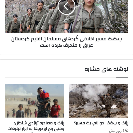
د
ا
.
ی
ک
س
م
پ
س
ا
ی
ه
ر
پ.ک.ک مسیر اخلاقی کُردهای مسلمان اقلیم کردستان
د
ا
عراق را منحرف کرده است
ر
خ
ب
ل
ر
ا
خ
ق
نوشته های مشابه
و
ی
ر
کُ
د
ر
ب
د
ا
ه
ا
ا
ش
ی
ر
م
ا
س
پژاک و پ‌ک‌ک؛ دو نام، یک مسیر؟
پژاک و مصادره تراژدی شنگال؛
ر
ل
وقتی رنج ایزدی‌ها به ابزار تبلیغات
1 روز پیش
پ
م