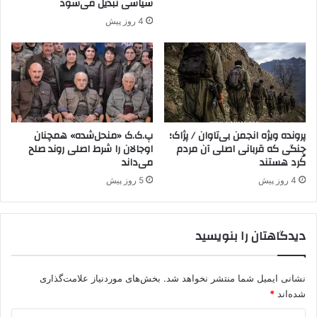
سیاسی تبدیل می‌شود
ژ
ا
4 روز پیش
ا
ن
ک
ا
؛
ق
ل
ی
م
ک
ر
پرونده ویژه انجمن بی‌تاوان / پژاک؛
پ.ک.ک «منحل‌شده» همچنان
جنگی که قربانی اصلی آن مردم
اوجالان را شرط اصلی روند صلح
د
کُرد هستند
می‌داند
س
ت
4 روز پیش
5 روز پیش
ا
ن
ع
دیدگاهتان را بنویسید
ر
ا
ق
نشانی ایمیل شما منتشر نخواهد شد.
بخش‌های موردنیاز علامت‌گذاری
ر
شده‌اند
*
ا
م