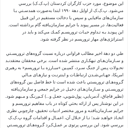
اﻳﻦ ﻣﻮﺿﻮع، ﻣﻮرد ﺣﺰب ﻛﺎرﮔﺮان ﻛﺮدﺳﺘﺎن (پ.ک.ک) ﺑﺮرﺳﻲ
ﻣﻲﺷﻮد. پ.ک.ک از اواﻳﻞ دﻫﺔ ١٩٩٠ اﺑﺘﺪا ﺑﻪﺻﻮرت ﻫﻤﺪﺳـﺘﻲ ﺑـﺎ
ﺳﺎزﻣﺎنﻫﺎی ﻣﺎﻓﻴﺎﻳﻲ و ﺳﭙﺲ ﺑﺎ دﺧﺎﻟﺖ ﻣﺴﺘﻘﻴﻢ در اﻳﻦ ﻗﺒﻴﻞ
ﻓﻌﺎﻟﻴﺖﻫﺎ، در ﻣﺴﻴﺮ ﭘﻴﻮﻧﺪ ﺑﺎ ﺟﺮاﻳﻢ ﺳﺎزﻣﺎنﻳﺎﻓﺘﻪ ﮔﺎم ﺑﺮداﺷﺘﻪ اﺳﺖ.
اﻳﻦ ﭘﻴﻮﻧـﺪ ﺑـﻪ ﺗـﺪاوم ﺣﻴـﺎت ﺗﺮورﻳﺴـﻢ ﻛﻤـﻚ ﻣﻲﻛﻨﺪ و ﺑﺎﻳﺪ در
اﺳﺘﺮاﺗﮋیﻫﺎی ﻣﻬﺎر ﺗﺮورﻳﺴﻢ در ﻧﻈﺮ ﮔﺮﻓﺘﻪ ﺷﻮد.
ﻃﻲ دو دﻫﺔ اﺧﻴﺮ ﻣﻄﺎﻟﺐ ﻓﺮاواﻧﻲ درﺑﺎره ﻧﺴﺒﺖ ﮔﺮوهﻫﺎی ﺗﺮورﻳﺴـﺘﻲ
و ﺳـﺎزﻣﺎنﻫـﺎی ﺗﺒﻬﻜـﺎری ﻣﻨﺘﺸﺮ ﺷﺪه اﺳﺖ. ﺑﺮﺧﻲ ﻣﺤﻘﻘﺎن ﻣﻌﺘﻘﺪﻧـﺪ
ﺗﺤـﻮﻻت ﭘـﺲ از ﺟﻨـﮓ ﺳـﺮد، ﻛﻤﭙـﻴﻦ »ﻣﺒـﺎرزه ﺑـﺎ ﺗﺮورﻳﺴﻢ« ﺑﻪ رﻫﺒﺮی
اﻣﺮﻳﻜﺎ، ﺟﻬـﺎﻧﻲﺷـﺪن ارﺗﺒﺎﻃـﺎت و اﻳﻨﺘﺮﻧـﺖ و ﻧﻴﺎزﻫـﺎی ﻣـﺎﻟﻲ
ﮔـﺮوهﻫـﺎی ﺗﺮورﻳﺴﺘﻲ ﺑﺎﻋﺚ ﺷﺪه اﺳﺖ ﺗﺎ ﺧﻂ ﻓﺎﺻﻞ ﺑﻴﻦ ﮔﺮوهﻫﺎی
ﺗﺮورﻳﺴـﺘﻲ و ﺳـﺎزﻣﺎنﻫـﺎی دﺧﻴـﻞ در ﺟﺮاﻳﻢ ﺟﻤﻌﻲ و ﺳﺎزﻣﺎنﻳﺎﻓﺘﻪ
(ﻧﻈﻴﺮ ﻗﺎﭼﺎق، آدمرﺑﺎﻳﻲ، ﭘﻮلﺷﻮﻳﻲ، ﺟﻌـﻞ و…) ﻛـﻢرﻧـﮓ و ﻣـﺒﻬﻢ ﺷﻮد.
در اﻳﻦ ﻧﻮﺷﺘﺎر ﭘﺲ از اراﺋﻪ ﺑﺤﺜﻲ ﻛﻮﺗﺎه در ﺑﺎب ﻣﻔﺎﻫﻴﻢ ﺗﺮورﻳﺴﻢ و
ﺟﺮاﻳﻢ ﺳـﺎزﻣﺎنﻳﺎﻓﺘـﻪ و ﻣﺮور ﻣﺨﺘﺼﺮ ادﺑﻴﺎت ﺗﺤﻘﻴﻖ، ﭼﺎرﭼﻮﺑﻲ ﻧﻈﺮی
اﺗﺨـﺎذ ﺧﻮاﻫـﺪ ﺷـﺪ؛ ﺗـﺎ از ﺧـﻼل آن، اﻋﻤـﺎل و اﻗﺪاﻣﺎت ﮔﺮوه پ.ک.ک
ﺑﺮرﺳﻲ ﺷﻮد. اﻳﻦ ﺑﺮرﺳﻲ ﭘﺮﺗﻮی ﺑﺮ ﻋﻤـﻞﻛـﺮد ﮔـﺮوهﻫـﺎی ﺗﺮورﻳﺴـﺘﻲ