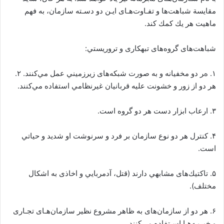
ﻣﻘﺎﻳﺴﺔ ﺷﺒﺎﻫﺖﻫﺎ و ﺗﻔـﺎوتﻫـﺎی اﻳـﻦ دو دﺳـﺘﻪ ﺳﺎزﻣﺎن، ﺑﻪ ﻓﻬﻢ
ﻣﺎﻫﻴﺖ ﻫﺮ ﻳﻚ ﻛﻤﻚ ﻛﻨﺪ.
ﺷﺒﺎﻫﺖﻫﺎی ﮔﺮوهﻫﺎی ﺗﺒﻬﻜﺎری و ﺗﺮورﻳﺴﺘﻲ:
١. هﺮ دو ﻣﺨﻔﻴﺎﻧﻪ و ﺑﻪ ﺻﻮرت ﺷﺒﻜﻪﻫﺎی زﻳﺮزﻣﻴﻨﻲ ﻋﻤﻞ ﻣﻲﻛﻨﻨﺪ. ٢.
ﻫﺮ دو از زور و ﺧﺸﻮﻧﺖ ﻋﻠﻴﻪ ﻗﺮﺑﺎﻧﻴﺎن ﻏﻴﺮﻧﻈﺎﻣﻲ اﺳﺘﻔﺎده ﻣﻲﻛﻨﻨﺪ.
٣. ارﻋﺎب اﺑﺰار دﺳﺖ ﻫﺮ دو ﮔﺮوه اﺳﺖ.
۴. ﻛﻨﺘﺮل ﻫﺮ دو ﻧﻮع ﺳﺎزﻣﺎن ﺑﺮ ﻓﺮد و ﺳﺮﻧﻮﺷﺖ او ﺷﺪﻳﺪ و ﺣﻴﺎﺗﻲ
اﺳﺖ.
۵. ﺗﺎﻛﺘﻴﻚﻫﺎی ﻣﺸﺎﺑﻬﻲ دارﻧﺪ (ﻗﺘﻞ، آدمرﺑﺎﻳﻲ و اﺧﺎذی ﺑﻪ اﺷﻜﺎل
ﻣﺨﺘﻠﻒ).
۶. ﻫﺮ دو از ﺳﺎزﻣﺎنﻫﺎی ﺑﻪ ﻇﺎﻫﺮ ﻣﺸﺮوع ﻧﻈﻴﺮ ﺳﺎزﻣﺎنﻫـﺎی ﺗﺠـﺎری
و ﺧﻴﺮﻳـﻪﻫـﺎ اﺳـﺘﻔﺎده ﻣﻲﻛﻨﻨﺪ.