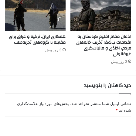
ی
و
د
ر
ه
ی
ا
س
س
ت
ت
ی
اذعان مقام اقلیم کردستان به
همکاری ایران، ترکیه و عراق برای
اقدامات پ‌ک‌ک؛ تخریب خانه‌های
مقابله با گروه‌های تجزیه‌طلب
م
مردم، اخاذی و مالیات‌گیری
ی
3 روز پیش
غیرقانونی
د
ا
2 روز پیش
ن
د
دیدگاهتان را بنویسید
نشانی ایمیل شما منتشر نخواهد شد.
بخش‌های موردنیاز علامت‌گذاری
شده‌اند
*
د
ی