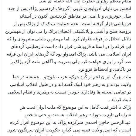
مقام معظم رهبری حضرت آیت الله خامنه ای شد.
ا
انجمن بی تاوان آذربایجان غربی : گروهک کردستیز پژاک پس از چند
ی
سال خونریزی و نا امنی در مناطق کُردنشین اکنون در آستانه
م
فروپاشی قرار گرفته است . عدم حمایت پ.ک.ک از پژاک پس از
ی
پروسه صلح و آشتی و بلاتکلیفی اعضای پژاک را می توان از مهمترین
ل
دلایل انحلال در فرقه عنوان کرد . اما مهمترین دلیلی مشهودی را که
این فرقه را در آستانه فروپاشی قرار داده است نارضایتی کُردهای
ایران اسلامی می باشد. پژاک امیدوار بود که کُردهای ایران این فرقه
ضد کُرد را یاری خواهند کرد ولی بصریت و آگاهی ملت کُرد پژاک را
در ناکامی و انحطاط فرو برد.
ملت بزرگ ایران اعم از کُرد ،ترک، عرب ،بلوچ و… همیشه در خط
ولایت بودند و به رهبر خود لبیک گفته اند و در طول انقلاب اسلامی
در تمامی صحنه ها وفاداری خود را نسبت به رهبری و نظام اسلامی
ثابت کردند .
پژاک با اشرافیت کامل به این موضوع که ملت ایران تحت هر
شرایطی تابع دستورات رهبر انقلاب هستند، و حتی شخص
عبدالرحمن حاجی احمدی سرکرده پژاک به این موضوع اقرار کرده
است ، که اصل ولایت قفیه نمی گذارد حکومت ایران سرنگون شود.