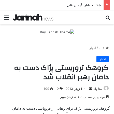
شکار جوانان کُرد در قلب اروپا؛ پ.ک.ک چگونه از آزادی‌های غرب برای تأمین نیروی انسانی سوءاستفاده می‌کند؟
جستجو برای
منو
خانه
/
اخبار
اخبار
گروهک تروریستی پژاک دست به
دامان رهبر انقلاب شد
بیتا وان
ا
1 ژوئن 2013
0
109
ر
خواندن این مطلب 1 دقیقه زمان میبرد
س
ا
گروهک تروریستی پژاک برای رهایی از فروپاشی دست به دامان
ل