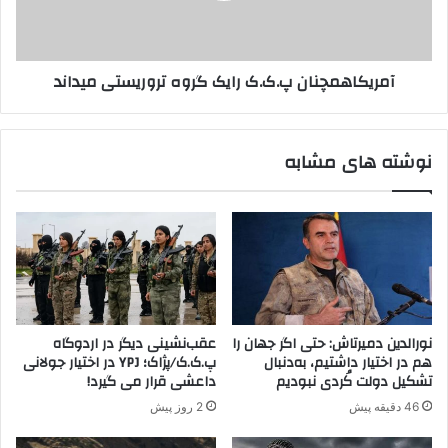
،
ه
ب
م
ا
چ
آمریکاهمچنان پ.ک.ک رایک گروه تروریستی میداند
ر
ن
ز
ا
ا
ن
ن
پ
نوشته های مشابه
ی
.
و
ک
ا
.
و
ک
ج
ر
ا
ا
ل
ی
ا
ک
ن
گ
نورالدین دمیرتاش: حتی اگر جهان را
عقب‌نشینی دیگر در اردوگاه
ف
ر
هم در اختیار داشتیم، به‌دنبال
پ.ک.ک/پژاک؛ YPJ در اختیار جولانی
ر
و
تشکیل دولت کُردی نبودیم
داعشی قرار می گیرد!
ا
ه
46 دقیقه پیش
2 روز پیش
ر
ت
س
ر