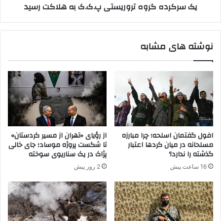
یک سرکرده گروه تروریستی پ.ک.ک به هلاکت رسید
ن
ر
ا
و
ن
ه
ت
ت
نوشته های مشابه
ه
ر
ر
و
ا
ر
ن
ی
ی
س
ت
ت
و
ی
س
پ
ط
.
افول گفتمان اسلحه؛ چرا مبارزه
از رؤیای «تهران از مسیر کردستان»
ع
ک
مسلحانه در میان کردها اعتبار
تا شکست پروژه موساد؛ جای خالی
ن
.
گذشته را ندارد؟
پژاک در یک سناریوی سوخته
ا
ک
16 ساعت پیش
2 روز پیش
ص
ب
ر
ه
پ
ه
.
ل
ک
ا