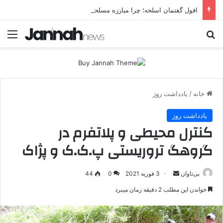
افول گفتمان اسلحه؛ چرا مبارزه مسلحانه در میان کردها اعتبار گذشته را ندارد؟
جستجو برای
منو
خانه
/
یادداشت روز
یادداشت روز
کنترل محیطی و پلاتفرم در
گروهگ تروریستی پ.ک.ک و پژاک
بی‌تاوان
ا
3 فوریه 2021
0
44
ر
خواندن این مطلب 2 دقیقه زمان میبرد
س
ا
ل