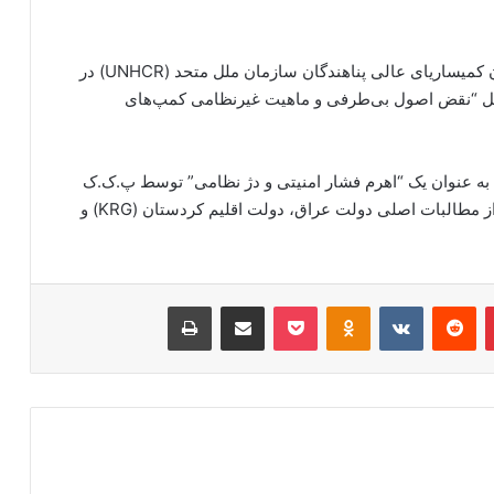
اقدامات پ.ک.ک در کمپ مخمور باعث شد که سازمان کمیساریای عالی پناهندگان سازمان ملل متحد (UNHCR) در
لیل “نقض اصول بی‌طرفی و ماهیت غیرنظامی کمپ‌های
به عنوان یک “اهرم فشار امنیتی و دژ نظامی” توسط پ.ک.ک
عمل می‌کند که خلع سلاح و پاکسازی آن، همواره یکی از مطالبات اصلی دولت عراق، دولت اقلیم کردستان (KRG) و
‫پین‌ترست
‫رددیت
‫VKontakte
‫Odnoklassniki
پاکت
اشتراک گذاری از طریق ایمیل
چاپ