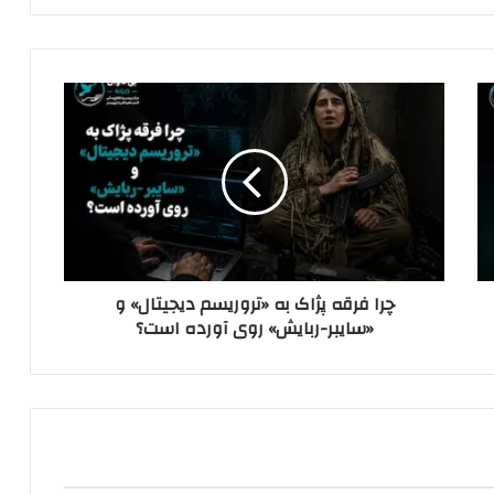
چ
ر
ا
ف
ر
ق
ه
پ
ژ
چرا فرقه پژاک به «تروریسم دیجیتال» و
ا
«سایبر-ربایش» روی آورده است؟
ک
ب
ه
«
ت
ر
و
ر