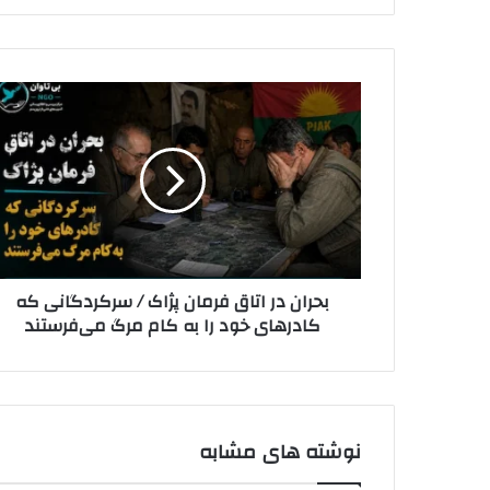
ی
م
ی
ل
ب
خ
ح
و
ر
د
ا
ر
ن
ا
د
و
ر
ا
ا
ر
ت
د
بحران در اتاق فرمان پژاک / سرکردگانی که
ا
ک
کادرهای خود را به کام مرگ می‌فرستند
ق
ن
ف
ی
ر
د
م
ا
ن
نوشته های مشابه
پ
ژ