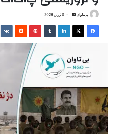
بی‌تاوان
ا
8 ژوئن 2026
ر
فیس بوک
X
لینکدین
‫تامبلر
‫پین‌ترست
‫رددیت
kte
س
ا
ل
ا
ی
م
ی
ل