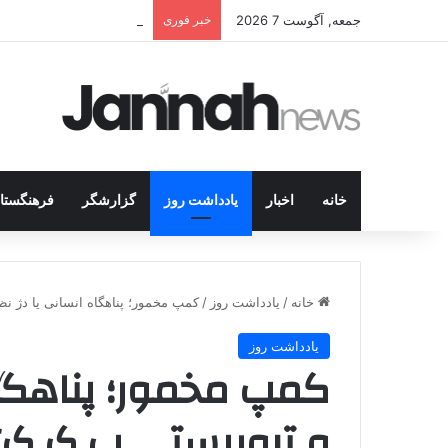
جمعه, آگوست 7 2026
خبر فوری
شکار جوانان کُرد در قلب 
خانه
اخبار
یادداشت روز
گزارشگر
فرهنگستا
خانه
/
یادداشت روز
/
کمپ مخمور؛ پناهگاه انسانی یا دژ 
یادداشت روز
کمپ مخمور؛ پناهگاه
و تروریستی پ.ک.ک؟