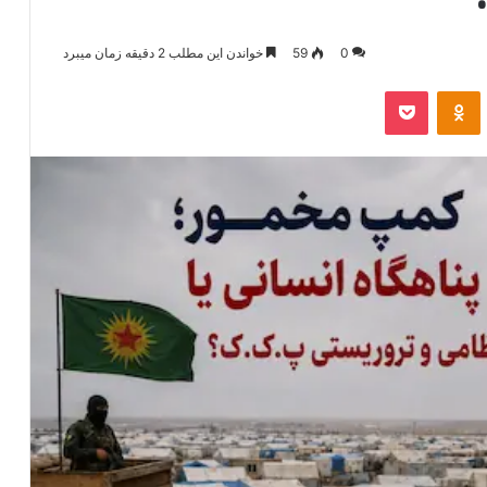
0
59
خواندن این مطلب 2 دقیقه زمان میبرد
‫VKonta
‫Odnoklassniki
پاکت