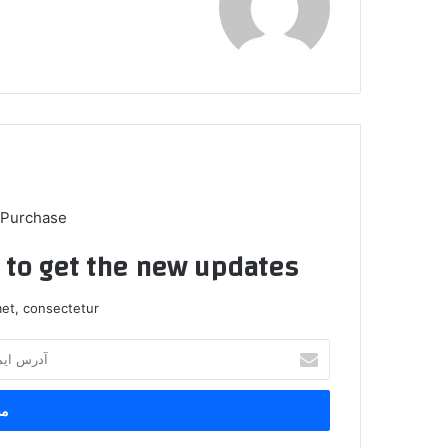
 Purchase
t to get the new updates!
et, consectetur.
آ
د
ر
س
ا