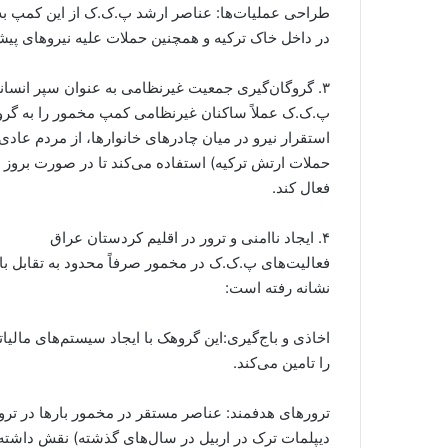
طراحی عملیات‌ها: عناصر ارشد پ.ک.ک از این کمپ به
در داخل خاک ترکیه و همچنین حملات علیه نیروهای پیشم
۳. گروگان‌گیری جمعیت غیرنظامی به عنوان سپر انسانی
پ.ک.ک عملاً ساکنان غیرنظامی کمپ مخمور را به گرو
استقرار نیرو در میان چادرهای خانوارها، از مردم عادی 
حملات ارتش ترکیه) استفاده می‌کند تا در صورت بروز ه
فعال کند.
۴. ایجاد ناامنی و ترور در اقلیم کردستان عراق
فعالیت‌های پ.ک.ک در مخمور صرفاً محدود به تقابل با 
نشانه رفته است:
اخاذی و باج‌گیری:این گروهک با ایجاد سیستم‌های مالی
را تامین می‌کند.
ترورهای هدفمند: عناصر مستقر در مخمور بارها در ترور 
دیپلمات ترک در اربیل در سال‌های گذشته) نقش داشته یا