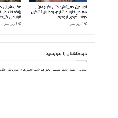
ت
نورالدین دمیرتاش: حتی اگر جهان را
عقب‌نشینی دیگ
د
هم در اختیار داشتیم، به‌دنبال تشکیل
پژاک؛ J
ی
دولت کُردی نبودیم
قرار می گیرد!
د
1 روز پیش
3 روز پیش
ر
خ
ص
و
ص
دیدگاهتان را بنویسید
ر
ا
ی
م
نشانی ایمیل شما منتشر نخواهد شد.
بخش‌های موردنیاز علام
ر
د
د
م
ی
ف
د
ه
ی
گ
م
ا
کُ