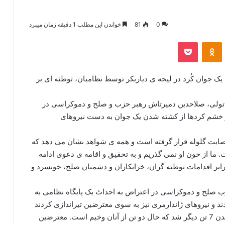
0
81
خواندن این مطلب 1 دقیقه زمان میبرد
‫VKonta
‫Odnoklassniki
پاکت
 جوان کُرد در لیجه ی دیاربکر توسط نظامیان، توطئه ای بر
آناتولی، صلاحدین دمیرتاش رهبر حزب و صلح و دموکراسی در
اض و خشم کردها از کشته شدن یک جوان به دست نیروهای
اصابت گلوله قرار گرفته است و همه ی شواهد نشان می دهد که
 ما از خون او نمی گذریم و به تحقیق و اقامه ی دعوی ادامه
ابر اقدامات توطئه گران، خرابکاران و دشمنان صلح، خونسرد و
زب صلح و دموکراسی در اعتراض به احداث یک پایگاه نظامی به
ند و نیروهای ژاندارمری نیز به سوی معترضین تیراندازی کردند
که این اقدام منجر به کشته شدن یک جوان و مجروح شدن 7 تن دیگر شد که حال دو تن از آنان وخیم است. معترضین