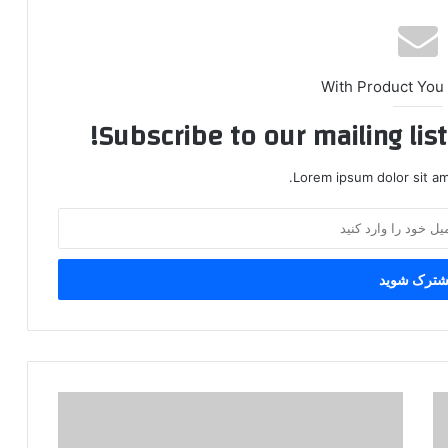
With Product You
Subscribe to our mailing lis
Lorem ipsum dolor sit am
خ
ی
ا