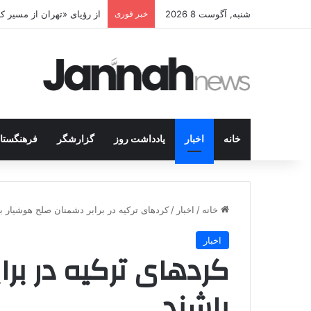
شنبه, آگوست 8 2026
خبر فوری
پژاک در پیچ آخر؛ قندیل ک
خانه
اخبار
یادداشت روز
گزارشگر
فرهنگستا
خانه
/
اخبار
/
کردهای ترکیه در برابر دشمنان صلح هوشیار ب
اخبار
کردهای ترکیه در بر
باشند