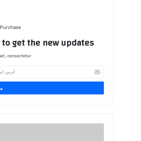
 Purchase
t to get the new updates!
et, consectetur.
آ
د
ر
س
ا
ی
م
ی
ل
ا
خ
ظ
و
ه