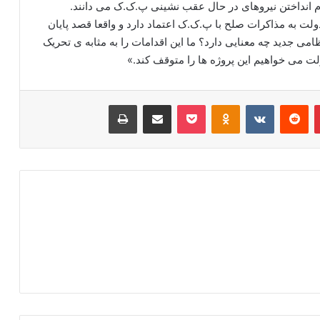
دام انداختن نیروهای در حال عقب نشینی پ.ک.ک می دانند.
لت به مذاکرات صلح با پ.ک.ک اعتماد دارد و واقعا قصد پایان
 درگیری ها را دارد، احداث 132 پایگاه نظامی جدید چه معنایی دارد؟ ما این اقدامات را به مثابه ی تحریک
ولت می خواهیم این پروژه ها را متوقف کند.»
‫پین‌ترست
‫رددیت
‫VKontakte
‫Odnoklassniki
پاکت
اشتراک گذاری از طریق ایمیل
چاپ