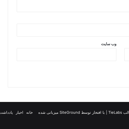
وب‌ سایت
TieLab
| با افتخار توسط
SiteGround
میزبانی شده
خانه
اخبار
یادداشت 