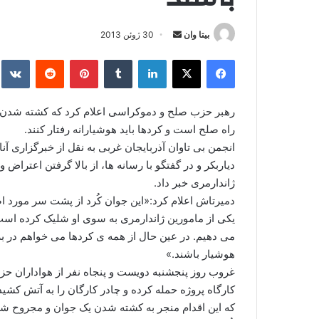
بیتا وان
ا
30 ژوئن 2013
ر
فیس بوک
X
لینکدین
‫تامبلر
‫پین‌ترست
‫رددیت
kte
س
ا
ل
رهبر حزب صلح و دموکراسی اعلام کرد که کشته شدن یک
ا
راه صلح است و کردها باید هوشیارانه رفتار کنند.
ی
انجمن بی تاوان آذربایجان غربی به نقل از خبرگزاری 
م
دیاربکر و در گفتگو با رسانه ها، از بالا گرفتن اعتر
ی
ژاندارمری خبر داد.
ل
دمیرتاش اعلام کرد:«این جوان کُرد از پشت سر مورد 
یکی از مامورین ژاندارمری به سوی او شلیک کرده است.
می دهیم. در عین حال از همه ی کردها می خواهم در بر
هوشیار باشند.»
غروب روز پنجشنبه دویست و پنجاه نفر از هواداران ح
کارگاه پروژه حمله کرده و چادر کارگان را به آتش کشید