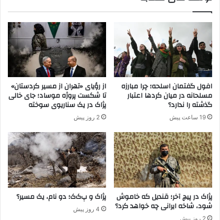
ن
ا
ن
د
ر
پ
.
ک
افول گفتمان اسلحه؛ چرا مبارزه
از رؤیای «تهران از مسیر کردستان»
.
مسلحانه در میان کردها اعتبار
تا شکست پروژه موساد؛ جای خالی
ک
گذشته را ندارد؟
پژاک در یک سناریوی سوخته
و
19 ساعت پیش
2 روز پیش
پ
ژ
ا
ک
پژاک در پیچ آخر؛ قندیل که خاموش
پژاک و پ‌ک‌ک؛ دو نام، یک مسیر؟
شود، شاخه ایرانی چه خواهد کرد؟
4 روز پیش
2 روز پیش