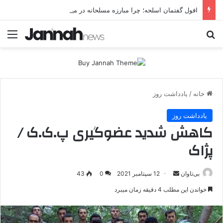
افول گفتمان اسلحه؛ چرا مبارزه مسلحانه در میان کردها اعتبار گذشته را ندارد؟
جستجو برای
منو
خانه
/
یادداشت روز
یادداشت روز
کاهش شدید عضوگیری پ.ک.ک /
پژاک
بی‌تاوان
ا
12 سپتامبر 2021
0
43
ر
خواندن این مطلب 4 دقیقه زمان میبرد
س
ا
ل