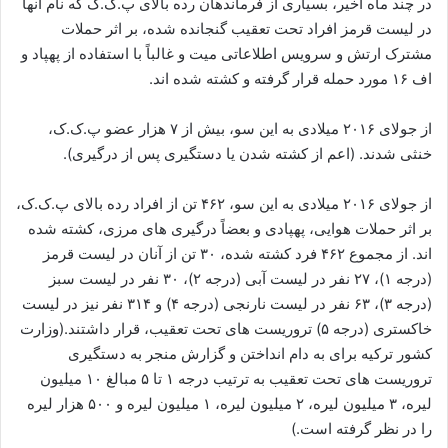
در چند ماه اخیر، بسیاری از فرماندهان رده بالای پ.ک.ک که نام آنها
در لیست قرمز افراد تحت تعقیب گنجانده شده، بر اثر حملات
مشترک ارتش و سرویس اطلاعاتی میت و غالباً با استفاده از پهپاد و
اف ۱۶ مورد حمله قرار گرفته و کشته شده اند.
از جولای ۲۰۱۶ میلادی به این سو، بیش از ۷ هزار عضو پ.ک.ک،
خنثی شدند. (اعم از کشته شدن یا دستگیری پس از درگیری).
از جولای ۲۰۱۶ میلادی به این سو، ۴۶۲ تن از افراد رده بالای پ.ک.ک،
بر اثر حملات هوایی، پهپادی و بعضاً درگیری های مرزی، کشته شده
اند. از مجموع ۴۶۲ فرد کشته شده، ۳۰ تن از آنان در لیست قرمز
(درجه ۱)، ۲۷ نفر در لیست آبی (درجه ۲)، ۳۰ نفر در لیست سبز
(درجه ۳)، ۶۳ نفر در لیست نارنجی (درجه ۴) و ۳۱۴ نفر نیز در لیست
خاکستری (درجه ۵) تروریست های تحت تعقیب، قرار داشتند.(وزارت
کشور ترکیه برای به دام انداختن و گزارش منجر به دستگیری
تروریست های تحت تعقیب به ترتیب درجه ۱ تا ۵ مبالغ ۱۰ میلیون
لیره، ۳ میلیون لیره، ۲ میلیون لیره، ۱ میلیون لیره و ۵۰۰ هزار لیره
را در نظر گرفته است.)