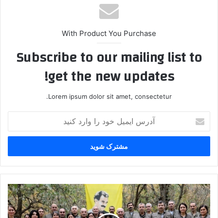
With Product You Purchase
Subscribe to our mailing list to
get the new updates!
Lorem ipsum dolor sit amet, consectetur.
آ
د
ر
س
ا
ی
م
ی
پ
ل
.
خ
ک