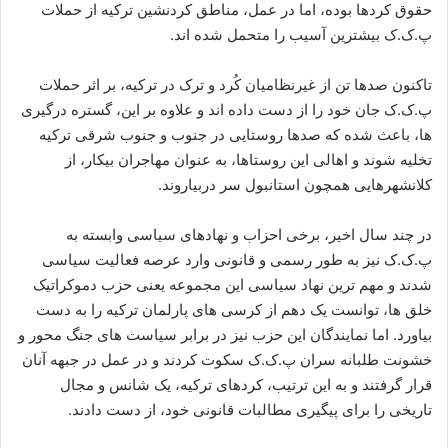
حقوق کردها بوده، اما در عمل، مناطق کردنشین ترکیه از حملات
پ.ک.ک بیشترین آسیب را متحمل شده اند.
تاکنون صدها تن از غیرنظامیان کُرد و ترک در ترکیه، بر اثر حملات
پ.ک.ک جان خود را از دست داده اند و علاوه بر این، گستره درگیری
ها، باعث شده که صدها روستایی در جنوب و جنوب شرقی ترکیه
تخلیه شوند و اهالی این روستاها، به عنوان مهاجران بیکار، از
کلانشهرهایی همچون استانبول سر دربیاروند.
در چند سال اخیر، برخی احزاب و نهادهای سیاسی وابسته به
پ.ک.ک نیز به طور رسمی و قانونی وارد عرصه فعالیت سیاسی
شدند و مهم ترین نهاد سیاسی این مجموعه یعنی حزب دموکراتیک
خلق ها، توانست یک دهم از کرسی های پارلمان ترکیه را به دست
بیاورد. اما نمایندگان این حزب نیز در برابر سیاست های جنگ محور و
خشونت طلبانه سران پ.ک.ک سکوت کردند و در عمل در جبهه آنان
قرار گرفتند و به این ترتیب، کردهای ترکیه، یک شانس و مجال
تاریخی را برای پیگیری مطالبات قانونی خود، از دست دادند.