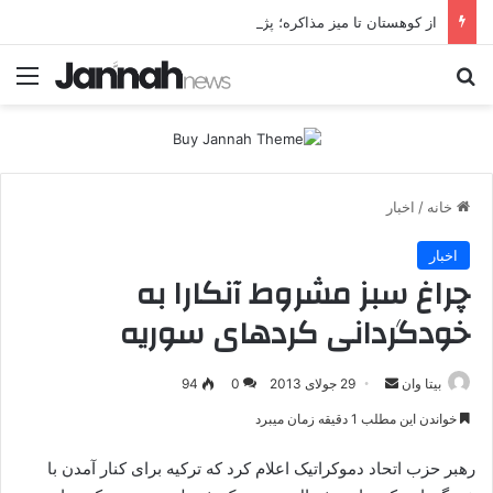
از کوهستان تا میز مذاکره؛ پژاک یک‌شبه «دموکرات» شد!
جستجو برای
منو
خانه
/
اخبار
اخبار
چراغ سبز مشروط آنکارا به
خودگردانی کردهای سوریه
بیتا وان
ا
29 جولای 2013
0
94
ر
خواندن این مطلب 1 دقیقه زمان میبرد
س
ا
رهبر حزب اتحاد دموکراتیک اعلام کرد که ترکیه برای کنار آمدن با
ل