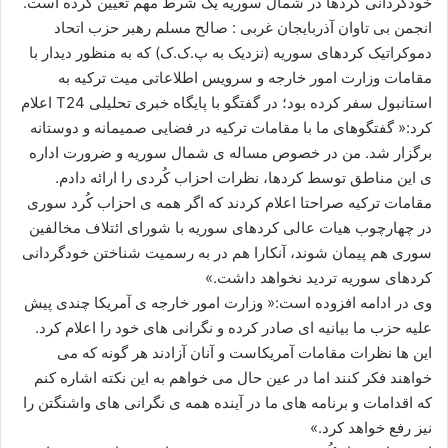
خودگردانی کردها در شمال سوریه یک شرط مهم تعیین کرده است.
ا
انجمن بی تاوان آذربایجان غربی : صالح مسلم رهبر حزب اتحاد
ی
دموکراتیک کردهای سوریه (نزدیک به پ.ک.ک) که به منظور دیدار با
م
مقامات وزارت امور خارجه و سرویس اطلاعاتی میت ترکیه به
ی
استانبول سفر کرده بود؛ در گفتگو با پایگاه خبری تحلیلی T24 اعلام
ل
کرد:« گفتگوهای ما با مقامات ترکیه در فضایی صمیمانه و دوستانه
برگزار شد. من در خصوص مساله ی شمال سوریه و ضرورت اداره
ی این مناطق توسط کردها، نظرات احزاب کُردی را ارائه دادم.
مقامات ترکیه صراحتا اعلام کردند که اگر همه ی احزاب کُرد سوری
در چهارچوب هیات عالی کردهای سوریه با شورای ائتلاف مخالفین
سوری هم پیمان شوند، آنکارا هم در به رسمیت شناختن خودگردانی
کردهای سوریه تردید نخواهد داشت.»
وی در ادامه افزوده است:« وزارت امور خارجه ی آمریکا چندی پیش
علیه حزب ما بیانیه ای صادر کرده و نگرانی های خود را اعلام کرد.
این ها نظرات مقامات آمریکاست و آنان آزادند هر گونه که می
خواهند فکر کنند اما در عین حال می خواهم به این نکته اشاره کنم
که اقدامات و برنامه های ما در آینده همه ی نگرانی های واشنگتن را
نیز رفع خواهد کرد.»