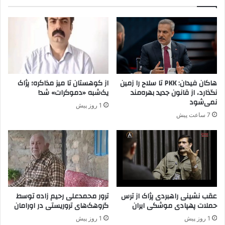
ر
د
ی
و
ب
ل
ر
ت
گ
ت
ز
ر
ا
ک
ر
ی
هاکان فیدان: PKK تا سلاح را زمین
از کوهستان تا میز مذاکره؛ پژاک
م
ه
نگذارد، از قانون جدید بهره‌مند
یک‌شبه «دموکرات» شد!
ی
نمی‌شود
1 روز پیش
ک
7 ساعت پیش
ن
د
!
!
عقب نشینی راهبردی پژاک از ترس
ترور محمدعلی رحیم زاده توسط
حملات پهپادی موشکی ایران
گروهک‌های تروریستی در اورامان
1 روز پیش
1 روز پیش