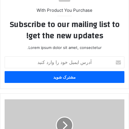
With Product You Purchase
Subscribe to our mailing list to
get the new updates!
Lorem ipsum dolor sit amet, consectetur.
آ
د
ر
س
ا
ی
م
ی
گ
ل
ر
خ
و
و
ه
د
ک