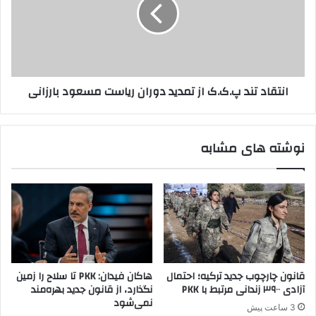
.
ق
ک
ا
.
د
ک
ت
ب
ن
ه
د
انتقاد تند پ.ک.ک از تمدید دوران ریاست مسعود بارزانی
ا
پ
ت
.
و
ک
ب
.
نوشته های مشابه
و
ک
س
ا
ي
ز
د
ت
ر
م
ا
د
س
ی
ت
د
ا
د
قانون چارچوب جدید ترکیه؛ احتمال
هاکان فیدان: PKK تا سلاح را زمین
ن
و
آزادی ۳۹۰۰ زندانی مرتبط با PKK
نگذارد، از قانون جدید بهره‌مند
ب
ر
نمی‌شود
3 ساعت پیش
و
ا