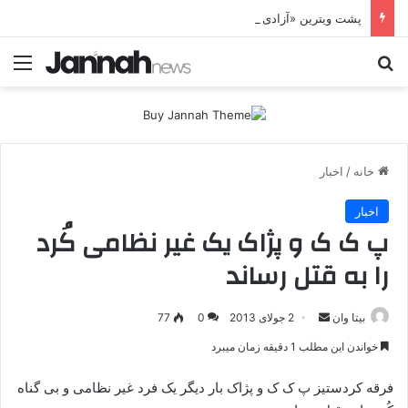
پشت ویترین «آزادی زنان»؛ HPJ چگونه زن را وارد معادله جنگ می‌کند؟ بی‌تاوان | پرونده ویژه
جستجو برای
منو
خانه
/
اخبار
اخبار
پ ک ک و پژاک یک غیر نظامی کُرد
را به قتل رساند
بیتا وان
ا
2 جولای 2013
0
77
ر
خواندن این مطلب 1 دقیقه زمان میبرد
س
ا
فرقه کردستیز پ ک ک و پژاک بار دیگر یک فرد غیر نظامی و بی گناه
ل