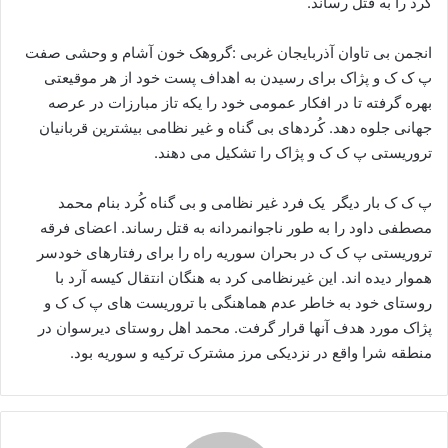
کُرد را به قتل رساند.
ا
ی
انجمن بی تاوان آذربایجان غربی :گروهک خون آشام و وحشی صفت
م
پ ک ک و پژاک برای رسیدن به اهداف پست خود از هر موقیعتی
ی
بهره گرفته تا در افکار عمومی خود را یکه تاز مبارزات در عرصه
ل
جهانی جلوه دهد. کُردهای بی گناه و غیر نظامی بیشترین قربانیان
تروریستی پ ک ک و پژاک را تشکیل می دهند.
پ ک ک بار دیگر یک فرد غیر نظامی و بی گناه کُرد بنام محمد
مصطفی داود را به طور ناجوانمردانه به قتل رساند. اعضای فرقه
تروریستی پ ک ک در بحران سوریه راه را برای رفتارهای خودسر
هموار دیده اند. این غیرنظامی کرد به هنگان انتقال کیسه آرد با
روستای خود به خاطر عدم هماهنگی با تروریست های پ ک ک و
پژاک مورد هدف آنها قرار گرفت. محمد اهل روستای دیرسوان در
منطقه شرا واقع در نزدیکی مرز مشترک ترکیه و سوریه بود.