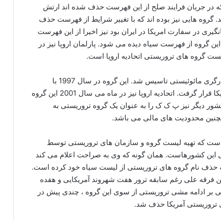
 در جریان فرایند صلح از این فهرست حذف شده اند ارتش
 گروه هایی نیز بوده اند که با تغییر شرایط از فهرست حذف
ری در سفارت امریکا در ایران بود نیز اخیرا از این فهرست
ین گروه از فهرست سیاه دیده می شود. پارلمان اروپا نیز در
ت گروه های تروریستی اتحادیه اروپا است.
گفتنی است پ ک ک در سال 1974 به عنوان جنبش کارگری مائوئیستی تاسیس شد. این گروه در سال 1997 با
خواست ترکیه در فهرست سازمان های تروریستی امریکا قرار گرفت. اتحادیه اروپا نیز در ماه می سال 2001 این گروه
به فهرست سیاه خود اضافه کرد. ناتو و بیش از 20 کشور دیگر نیز پ ک ک را به عنوان یک گروه تروریستی به
چنین محدودیت های مالی می باشد.
ت است که تهیه لیست گروه و سازمان های تروریستی توسط
اسی این کشورهاست. همان گونه که وی به صراحت اعلام می کند
به حذف نام گروه های تروریستی از لیست سیاه خود کرده است.
ن فرقه علی رغم سابقه ترور هفت شهروند آمریکایی و هفده
نی بر ادامه مشی تروریستی از سوی این گروه ، چندی پیش در
ی تروریستی آمریکا حذف شد.