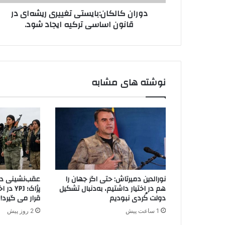
ک
د
دوران کالکان:بایستی تغییری ریشه‌ای در
ا
ک
قانون اساسی ترکیه ایجاد شود.
ن
ن
:
ی
ب
د
ا
ی
س
نوشته های مشابه
ت
ی
ت
غ
ی
ی
ر
ی
ر
نورالدین دمیرتاش: حتی اگر جهان را
عقب‌نشینی دیگ
ی
هم در اختیار داشتیم، به‌دنبال تشکیل
پژاک؛ J
ش
دولت کُردی نبودیم
قرار می گیرد!
ه‌
1 ساعت پیش
2 روز پیش
ا
ی