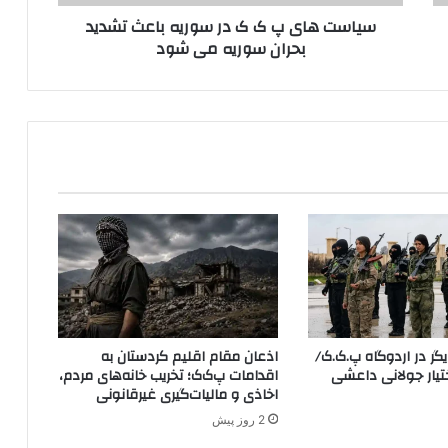
پ
سیاست های پ ک ک در سوریه باعث تشدید
ک
بحران سوریه می شود
ک
د
ر
س
و
ر
ی
ه
ب
ا
ع
ث
ت
ش
د
ر در اردوگاه پ.ک.ک/
اذعان مقام اقلیم کردستان به
ی
YP در اختیار جولانی داعشی
اقدامات پ‌ک‌ک؛ تخریب خانه‌های مردم،
د
اخاذی و مالیات‌گیری غیرقانونی
ب
2 روز پیش
ح
ر