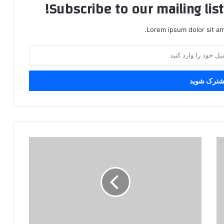
Subscribe to our mailing lis
Lorem ipsum dolor sit am
س
ی
ا
س
ت
ه
ا
ی