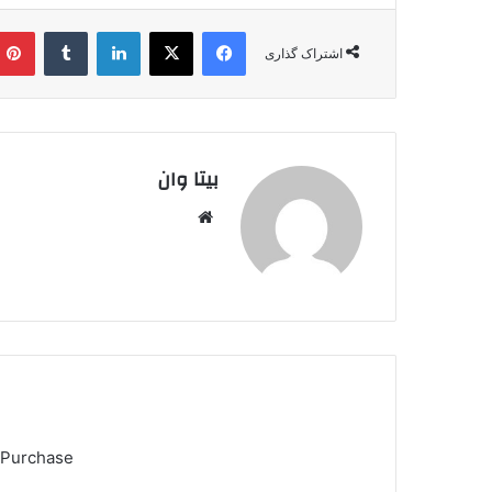
فیس بوک
X
لینکدین
‫تامبلر
اشتراک گذاری
بیتا وان
وبس
ایت
 Purchase