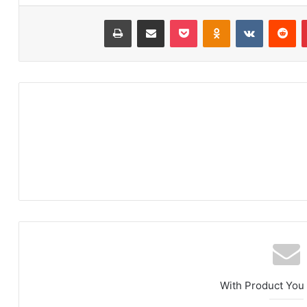
‫پین‌ترست
‫رددیت
‫VKontakte
‫Odnoklassniki
پاکت
اشتراک گذاری از طریق ایمیل
چاپ
With Product You