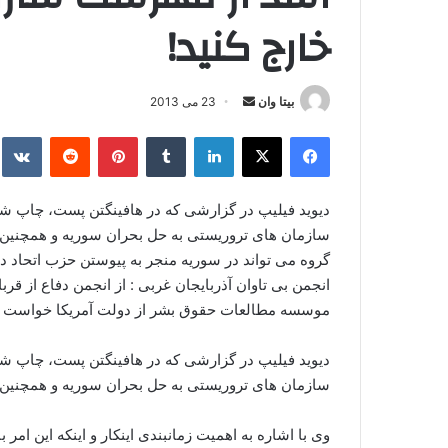
خارج کنید!
بیتا وان
ا
23 می 2013
ر
فیس بوک
X
لینکدین
‫تامبلر
‫پین‌ترست
‫رددیت
kte
س
ا
ل
دیوید فیلیپ در گزارشی که در هافینگتن پست، چاپ ش
ا
سازمان های تروریستی به حل بحران سوریه و همچنین 
ی
گروه می تواند در سوریه منجر به پیوستن حزب اتحاد 
م
انجمن بی تاوان آذربایجان غربی : از انجمن دفاع از قرب
ی
موسسه مطالعات حقوق بشر از دولت آمریکا خواست ک
ل
دیوید فیلیپ در گزارشی که در هافینگتن پست، چاپ ش
سازمان های تروریستی به حل بحران سوریه و همچنین 
وی با اشاره به اهمیت زمانبندی اینکار و اینکه این امر ب