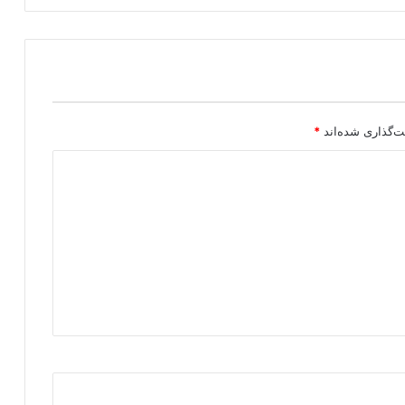
ا
ن
س
و
ر
ی
ه
ت‌گذاری شده‌اند
*
م
ی
ش
و
د