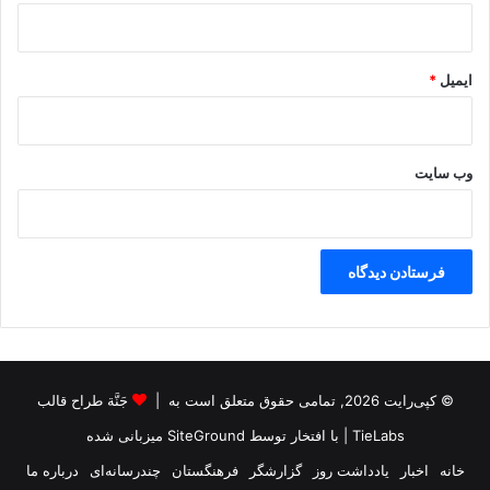
ایمیل
*
وب‌ سایت
© کپی‌رایت 2026, تمامی حقوق متعلق است به |
جَنَّة طراح قالب
TieLabs
| با افتخار توسط
SiteGround
میزبانی شده
خانه
اخبار
یادداشت روز
گزارشگر
فرهنگستان
چندرسانه‌ای
درباره ما