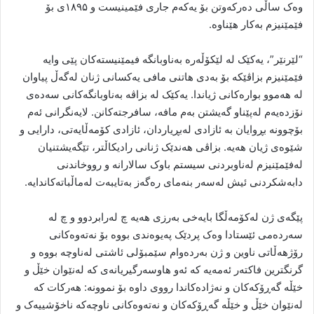
وەک ساڵی دەرکەوتن بۆ یەکەم جاری فێمینیست و ۱۸۹۵ی بۆ
فێمێنیزم بەکار هێناوە.
“لێرنێر”، یەکێک لە لێکۆڵەرە بەناوبانگە فیمێنیستەکان پێی وایە
فێمێنیزم بزاڤێکە بۆ بەدی هاتنی مافی یەکسانی ژنان لەگەڵ پیاوان
لە هەموو بوارەکانی ژیاندا. یەکێک لە بزاڤە بەناوبانگەکانی سەدەی
نۆزدەیەم لەپێناو گەیشتن بەم مافە، سافرجتەکانن. لایەنگرانی ئەم
بۆچوونە بڕوایان بە ئازادی لەبڕیاردان، ئازادی کۆمەڵایەتی، دارایی و
شێوەی ژیان هەیە. بزاڤی هەندێک ژنانی رادیکاڵتر، تێگەیشتنیان
لەفێمێنیزم لەناوبردنی سیستم باوک سالارانە و رووخاندنی
دابەشکردنی ئیش لەسەر بنەمای رەگەز بەتایبەت لەماڵباتەکاندایە.
پێگەی ژن لەکۆمەڵگا بایەخی بەرزی هەیە چ لەرابردوو و چ لە
سەردەمی ئێستادا وەک پردێک پەیوەندی بووە بۆ نەتەوەکانی
رۆژهەڵاتی ناوین و ژن بەردەوام سێمبۆلی ئاشتی لەناوچە بووە و
گرنگترین فاکتەر ئەمەیە کە ئەو هاوسەرگیریانەی کە لەنێوان خێڵ و
خێڵە گەڕۆکەکان و نەژادەکاندا رووی داوە بۆ نموونە: هەرکات کە
لەنێوان خێڵ و خێڵە گەڕۆکەکان و نەتەوەکانی ناوچەکە ناخۆشییەک و