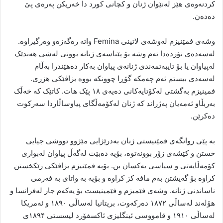
کردنەوەی هێز لەنێوان ژنان و کچانی کورد دا خەریکن پەرەی پێ
دەدەن.
وشەی فمێنیزم لەوشەی لاتینی Femina واتە رەگەزەو وەرگیراوە.
لەسەدەی نۆزدەدا ئەم وشە بۆ پێناسەی ژنانە بوونی لەشی هەندێک
لەپیاوان یا بۆ تایبەتمەندی ژنانەی پیاوان بەکار دەهێندرا بەڵام
لەسەدی بیستم ئەم چەمکە گۆڕا چوونکە بووە بزاڤێکی هزری.
فمینیزم بەگشتی لەکۆتایەکانی دەیەی ۱۸ پێک هات. کاتێک کە خەڵک
بەربڵاو ئەمەیان پەژراند کە ژنان لەکۆمەڵگای پیاوساڵاردا سەرکوت
دەکرێن.
بە پێی روانگەی فمێنیستی ژنان بەدرێژایی مێژوو تووشی جیایی
خستن و کێشەی زۆر بوونەتوە، بۆیە دەبێت لەگەڵ پیاوان لەبواری
کۆمەڵایەتی و سیاسی یەکسان بن. بۆیە فمێنیزم بزاڤێکی رێکخستن
کراوە بۆ گەیشتن بەم مافە کز کراوە و بۆیە بە واتای بە فەرمی
ناساندنی ژنانە. وشەی فێمیزم و فێمینیست بۆ یەکەم جار لەفرانسا و
هۆلەند لەساڵی ۱۸۷۲ دەرکەوت، بریتانیا لەساڵی ۱۸۹۰ و ئەمریکا
لەساڵی ۱۹۱۰ و قامووسی ئینگلیزی ئاکسفۆرد لیسستی ۱۸۹۴ی