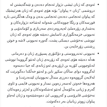
ئەوەی کە ژنان ئیشی دژوار ئەنجام دەدەن و تێنەگەیشتن لە
دروشمی “ژنان = پیاوان” بۆتە هۆی ئەوەی کە ژنان هەرئیشێک
کە پیاوان ئەنجامی دەدەن ئەنجامی بدەن و وەک هەڵگرتنی بارە
قورسەکان و رێگا چوونەکانی شەوانە لەشاخە دژوارەکان و
بەشداری زۆرەملێ لەپەروەردەی سەربازی و کۆماندۆیی و
نەبوونی خزمەتگوزاری ئاسایش دەبێتە هۆی ئەوەی کە ژنان
تووشی نەخۆشی دیسکی پشت، گەورە نەبوونی لاشە و خوێن
ڕشتنی زۆرخایەن بن.
نەبوونی تەندرووستی و دۆکتۆری پسپۆڕی ژنان و دەرمانی
هەڵە دەبێتە هۆی ئەوەی کە زۆربەی ژنان لەنێو گرووپدا تووشی
لەناوچوونی کۆربە بن (زۆربەی ئەو ژنانەی کە جیا دەبنەوە
لەگرووپە دوای ساڵان سکپڕ نابن و لەنێو خەڵکدا دەگوترێت کە
لەلایەن گرووپەوە دەرزی منداڵ نەبوونیان لێدەدرێت) و
هەروەها خەوتن لەسەر زەوین نمدار و نەبوونی قایمی و ئاوی
گەرم و ژیانی بەکۆمەڵ لەنێو ئەشکەوتەکان و لەژێر زەویەکان
نەخۆشی ڤایرۆسی و کەڕوویی لێ دەوەشێتەوە و ژنان لەچاو
پیاوان زووتر زیانیان بەر دەکەوێت.