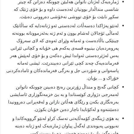
ژمارەیەک لەژنان ناتوانن هەڵبێن چوونکە دەزانن کە چیتر
شانسی منداڵدار بوونیان لەدەست داوە و بۆ خۆی ژنێک کە
سکپڕ نابێت بۆ خۆی تووشی نەخۆشی دەروونی دەبێت.
لەنێو پەژاکدا دەسەڵات لەدەستی ئەو ژنانەدایە کە ساڵانێک
لەماڵی ئۆجالان لەشام بوون و ئەم ژنە بەئەزموونانە بوونەتە
چینێکی باڵادەست و ئەمانە وێڕای ئەوەی کە لای سەرۆک
پەروەردەیان بینیوە قسەی یەکەم هی خۆیانە و کچانی ئێرانی
بەس لەژێردەستی ئەواندا ئیش دەکەن و بۆ خۆی لەپێش هەر
فەرماندەیەک چەند کچی ئێرانی دەبیندرێت. ئیشی ئەمانە
پاسەوانی و شۆردنی جل و بەرگی فەرماندەکان و ئامادەکردنی
خۆراک و … بۆیان.
کچانی گەنج و منداڵ زۆرترین رەنج دەبینن چوونکە ناتوانن
لەمەرجی دژواری کوێستاندا و بە بێ خزمەتگوزاری ئاسایشی
بەرەنگاری بکەن و رێگای هەڵاتن نازانن و لەقەیرانی دەروونیدا
دەمێننەوە و لەکۆتایدا ناچار دەبن خۆیان بکوژن.
بە هۆی ژینگەی کۆمەڵایەتی تەسک کراو لەنێو گرووپەکاندا و
نەبوونی پەیوەندی لەگەڵ پیاوان ژمارەیەک لەو ژنانە دەبنە
هاوڕەگەز باز بۆ نموونە خەوتنی دە بۆ بیست کەس