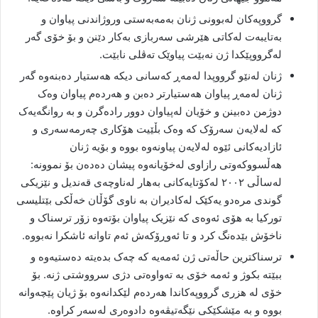
گرووپەکان لەبوونی ژنان بەمەبەستی وروژاندنی پیاوان و
بەتایبەت لەکاتی هێرشی سەربازی بەکار دێنن و بۆ خۆی گەر
لەگرووپێکدا ژن نەبێت پیاوێک تەڤلی نابێت.
ژنان لەنێو گرووپدا لەمەڕ کەسانی دیکە هەستیار دەبنەوە گەر
ژنان لەمەڕ پیاوان هەستیارتر دەبن و هەردەم پیاوان وەک
دوژمن دەبینن و خۆیان لەپیاوان دوور رادەگرن و بە روانگەیەک
کە لەلایەن سەرۆک کە وەک بڵێیت هۆکاری چەرمەسەری و
ئازادیەکانی ئێوە لەلایەن پیاونەوە بووە و بۆیە ژنان
هەڵسووکەوتی رازاوی لەخۆیانەوە پیشان دەدەن بۆ نموونە:
لەساڵی ۲۰۰۲ لەکۆتایەکانی بەهار لەناوچەی قەندیل و نێزیکی
گوندی مرەدو یەکێک لەکادیران بە ناوی گۆڵان خەڵکی بێتلیسی
تورکیا بە هۆی ئەوەی کە نێزیک پیاوان بۆتەوە زۆر ترسناک و
ناخۆش بێدەنگ کرد و تا ئەوڕۆکەش ئەم تاوانە ئاشکرا نەبووە.
ترسناکترین حاڵەتی ژن ئەمەیە کە چەک بدەیتە دەستیەوە و
ببێتە بکوژ و ئەمە خۆی بە تەواوەتی دژی سرووشتی ژنە. بۆ
خۆی لە هزری گرووپەکاندا هەردەم لێکدانەوە بۆ ژیان پێچەوانە
بووە و بە مێشکێکی نێگەتیڤەوە دادوەری لەسەر کراوە.