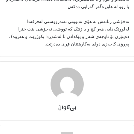
یا روو لە هاوڕەگەز گەرایی دەکەن.
نەخۆشی ژنانەش بە هۆی نەبوونی تەندرووستی لەفرقەدا
لەلووتکەدایە، هەر کچ و یا ژنێک کە تووشی نەخۆشی بێت خێرا
دەینێرن بۆ ناوچەی شەڕ و پێکدادن تا لەشەڕدا بکوژرێت و هەروەک
پەڕۆی کاخەزی دوای بەکارهێنان فڕی دەدرێت.
بی‌تاوان