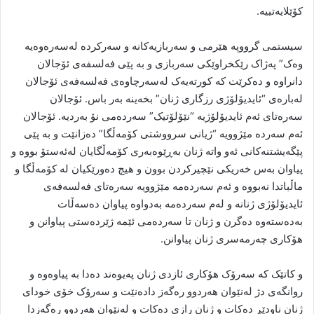
کۆێلایەتییە.
سیستمی گرووپە هێرمی و سەربازیەکانە و سەرکردە لەسەرەوەیە
وەک” پەژاک رێکخراوێکی سەربازی و بە پێی فەلسفەی ئۆجالان
دانراوە و دەکرێت کە کورتەیەک لەسەرچاوەی فەلسەفەی ئۆجالان
لەبارەی “ئایدیۆلۆژی رزگاری ژنان” بخەینە بەر باس. ئۆجالان
سەرەتای ئەم ئایدیۆلۆژیە “نێۆلۆتیک” سەردەمی نۆ بەردیە. ئۆجالان
ئەم سەردە مێژوویە “ژیانی سرووشتی کۆمەڵگا” دەزانێت و بە پێی
پێگەیشتنەکانی ئەو واتە ژنان بەڕێوەبەری کۆمەڵگایان لەئەستۆ بووە و
پیاوان بەس خەریکی نێچیرکردن بوون و هیچ دەورێکیان لە کۆمەڵگا و
ماڵباتدا نەبووە و ئەم سەردەمە مێژوویە سەرەتای فەلسەفەی
ئایدیۆلۆژی ژنانە و لەم سەردەمە بەدواوە پیاوان دەسەڵات
بەدەستەوە دەگرن و ژنان تا سەردەمی ئێمە ژێردەستی پیاوانن و
هۆکاری چەرمەسری ژنان پیاوانن.
و کاتێک کە سەرۆک هۆکاری ئازدی ژنان پەیوەند دەدا بە پیاوەوە و
روانگەی دژ لەنێوان هەردوو رەگەز دادەنێت و سەرۆک خۆی خودای
ژنان ناودێڕ دەکات و ژنان رازی دەکات و لەنێوان هەردوو رەگەزدا