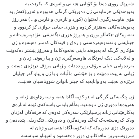
شەڕێک رووی دەدا بۆ کۆتایی هێنانی و ئەوەی کە بکرێت بە
پەیوەندێکی خزمایەتی ژن دەورێکی گرنگی هەبووە و ئەوڕۆکەش بە
هۆی هاوسەرگیری لەنێوان (کورد و ئازەری و فارس و… ) هەر رۆژ
پەیوەندیەکانی بەهێزتر کردوە و هزری جیایی خوازی کز کردووە و
نەتەوەکان تێکەڵاو بوون و هەڕۆژ هزری نێگەتیڤی نەژادپەرەستانە و
چینایەتی و نەتەوەپەرەستی و رەق و قینەکان کەمتر دەبنەوە و ژن
هۆکاری گرنگە لە پەیوەند داینی نەتەوەکاندا و هەڕۆژ پێشتر دەکەوێت
و لەلایەکی دیکە لەرێگای هاوسەرگیری ژن و پیا رەوتی ژیان و
بەردەوامی جیلی مرۆڤ روو دەدات و ژیانی مرۆڤ درێژەی دەبێت و
ژیانی بە پیت دەبێت و بۆ خۆشی ماڵبات و یا ژن و پیاو گەر جیلیان
درێژەی نەبێت بەو واتایەیە کە چیتر ناتوانن شووناسیان هەبێت.
ژن پێگەیەکی گرنگی لەنێو کۆمەڵگادا هەیە و سەرچاوەی ژیانە و
هەروەها دەوری ژن ناوەندیە. بەڵام بابەتی باسەکەی ئێمە لەبارەی
بەکارهێنانی ژنانە پرسیارێکی سەرەکی ئەوەی کە فرقەکان لەژنان
وەک کەرەستەیەک کەڵک وەردەگرن و دەورێکی نێگەریڤی پێدەدەن و
دەورێک دژی دەورەکە کە لەکۆمەڵگادا هەیەتی و ژنان لە
سرووشتیترین مافەکانیان دوور دەخەنەوە و لەپێناو سیاسەتە