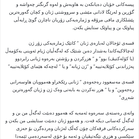
پیسەکانی خۆیان دەیانکەن بە هاوبەش و لەوە گرنگتر چەواشە و
گۆڕین و لەرێگا لادانی مێشی و سرووشتی ژنان و کچان گەورەترین
پێشلکاری مافی مرۆڤە و ژمارەیەکی زۆریان ناچارن گوێ ڕایەڵی
پیاوێک بن و پیاوێک ستایش بکەن.
قسەی ئۆجالان لەبارەی ژنان ” کاتێک ژمارەیەکی زۆر ژن
لەچالاکیەکاندا بەشدار دەبن شتێک کە لەگەڵیان ژیام ئەوینی بەکۆمەڵ
(یا کۆلەکتیڤ) بوو” و ” هزرکردن و رۆشتن بەرەوە ژیانی رابردوو
پەژراندنی کۆێلایەتییە” و “ژن ژیانە” و یا ” لەچەکە هێمای کۆێلایەتییە”
قسەی مەسعوود رەجەوەی ” ژنانی رێکخراو هەموویان هاوسەرانی
رەجەوین” و یا ” هزر نەکردن بە بابەتی وەک ژن و ژیان گەورەترین
شەڕی”
واتەی رەستەی سەرەوە ئەمەیە کە هەموو دەبێت لەگەڵ من بن و
لەگەڵ کەسانی دیکە قەت. و هەموو ژنان دەبێت ستایشی من بکەن و
سەرکردەکانی فرقەکان چۆن کەڵک لەژنان وەردەگرن بۆ حەزی
سێکسی و هزری نێگەتیڤیان و ئەمە بۆ خۆی لەسەردەمی ئێمەدا