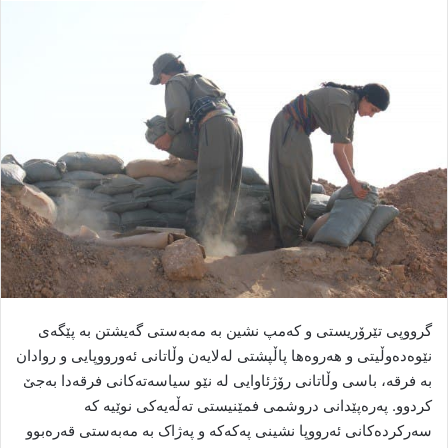
ا
ل
ا
ی
م
ی
ل
گرووپی تێرۆریستی و کەمپ نشین بە مەبەستی گەیشتن بە پێگەی
نێوەدەوڵیتی و هەروەها پاڵپشتی لەلایەن وڵاتانی ئەورووپایی و روادان
بە فرقە، باسی وڵاتانی رۆژئاوایی لە نێو سیاسەتەکانی فرقەدا بەجێ
کردوو. پەرەپێدانی دروشمی فمێنیستی تەڵەیەکی نوێیە کە
سەرکردەکانی ئەرووپا نشینی پەکەکە و پەژاک بە مەبەستی قەرەبوو