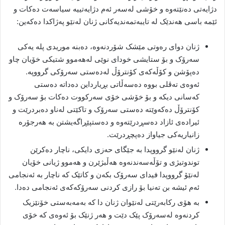
دژایەتی دەنێتەوە و خۆشی لەسەر ئەم دژایەتییە سیاسەت دەکات و
ئێمە باسی هەندێک لە تایبەتمەندیەکانی ژنان لەنێو پەژاکدا دەکەین:
ژنان دوای رەوتی مێشک شۆردنەوە، دەبنە موریدی پلە یەکی
سەرۆک و بۆ ستایشی خودای نوێی لەهەموو شتیکی خۆیان چاو
دەپۆشن و کۆڵەکەی کۆنترۆڵ لەدەستی سەرۆکی گرووپە.
ئەوەی تەڤلی بووە دەسەڵاتی بڕیارداین دەداتە دەستی
کەسانی دیکە و بۆ خۆشی خۆی سەرکووت دەکات بۆ سەرۆک و
کۆنترۆڵ دەکەوێتە دەستی سەرۆک و تاکێتی لەناو دەبردرێت و
ئیرادەی ئازاد دەسڕدرێتەوە و دەستپێڕاگەیشتن بە هەرجۆرە
زانیاریەکی جیاواز دەپچڕدرێت.
ژنان لەنێو گرووپدا بە جێگای حەزی دایکی، ناچار دەکرێن
توندوتیژی و تۆڵەسەندنەوە هەڵبژێرن و هەموو ژیانی خۆیان
لەنێۆ گرووپدا فیدای سەرۆک بکەن و کاتێک کە ناچار بە ئەنجامی
ئەم ئیشە بن تەنیا بۆ رازی کردنی سەرۆکەکەی ئەنجامی دەدا.
بە هۆی رکابەرێتی لەنێوان ژنان دا کە بەمەبەستی خۆنێزیک
کردنەوە لەسەرۆک پێک دێت و هەر ژنێک بۆ ئەوەی کە خۆی