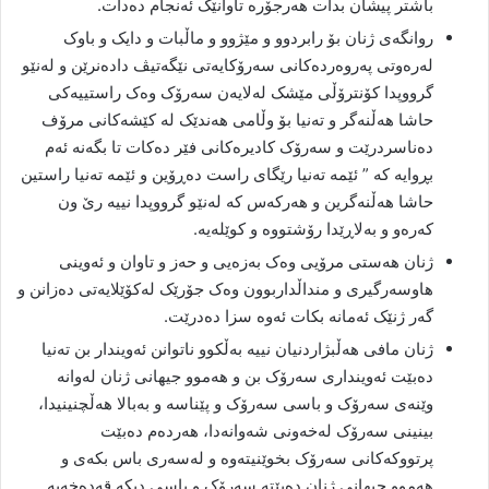
باشتر پیشان بدات هەرجۆرە تاوانێک ئەنجام دەدات.
روانگەی ژنان بۆ رابردوو و مێژوو و ماڵبات و دایک و باوک
لەرەوتی پەروەردەکانی سەرۆکایەتی نێگەتیڤ دادەنرێن و لەنێو
گرووپدا کۆنترۆڵی مێشک لەلایەن سەرۆک وەک راستییەکی
حاشا هەڵنەگر و تەنیا بۆ وڵامی هەندێک لە کێشەکانی مرۆف
دەناسردرێت و سەرۆک کادیرەکانی فێر دەکات تا بگەنە ئەم
بڕوایە کە ” ئێمە تەنیا رێگای راست دەڕۆین و ئێمە تەنیا راستین
حاشا هەڵنەگرین و هەرکەس کە لەنێو گرووپدا نییە رێ ون
کەرەو و بەلاڕێدا رۆشتووە و کوێلەیە.
ژنان هەستی مرۆیی وەک بەزەیی و حەز و تاوان و ئەوینی
هاوسەرگیری و منداڵداربوون وەک جۆرێک لەکۆێلایەتی دەزانن و
گەر ژنێک ئەمانە بکات ئەوە سزا دەدرێت.
ژنان مافی هەڵبژاردنیان نییە بەڵکوو ناتوانن ئەویندار بن تەنیا
دەبێت ئەوینداری سەرۆک بن و هەموو جیهانی ژنان لەوانە
وێنەی سەرۆک و باسی سەرۆک و پێناسە و بەبالا هەڵچنینیدا،
بینینی سەرۆک لەخەونی شەوانەدا، هەردەم دەبێت
پرتووکەکانی سەرۆک بخوێنیتەوە و لەسەری باس بکەی و
هەموو جیهانی ژنان دەبێتە سەرۆک و باسی دیکە قەدەخەیە.