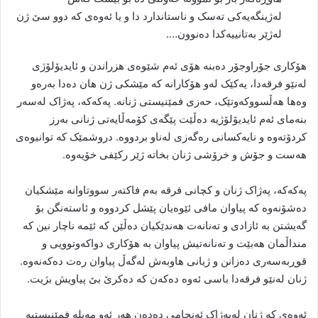
لەژینگەیەکی تەسک و ناستاندارد دا و یا ئەوەی کە دوو سێ ژن
لەژێر بەتانییەکدا دەنوون….
هۆکاری جۆراوجۆر دەبنە هۆی ئەم شێوەی هزراندن و ئایدیۆلۆژی
لەنێو فرقەدا، یەکێک لەو هۆکارانە کە مێشکی ژن هان دەدا بەرەو
وەها هەڵسووکەوتێک، حەزی فمێنیستی ژنانە. پەکەکە، پەژاک لەسەر
بنەمای ئەم ئایدیۆلۆژیە دەڵێت پێگەی کۆمەڵایەتی ژنانی بەرز
کردۆتەوە و نایەکسانی رەگەزی لەناو بردووە. دروشمێک کە توانیوەی
هەست و جۆش و خرۆشی ژنان بخاتە ژێر رکێفی خۆیەوە.
پەکەکە، پەژاک ژنان و کچانی فرقە بەم فاکتەر سووتاوانە مێشکیان
دەشۆنەوە کە پیاوان مافی ئێوەیان پێشل کردووە و ئاستەنگن بۆ
گەیشتن بە ئازادی و تەنانەت هەندێکیان دەڵێن کە ئێمە ناچار نین کە
منداڵمان هەبێت و تەنانەتیش پیاوان بە هۆکاری دواکەوتوویی و
قوڕبەسەری دەزانن و ژیانی هاوبەش لەگەڵ پیاوان رەت دەکەنەوە.
ژنان لەنێو فرقەدا باسی ئەوە دەکەن کە دەکرێ بێ پیاویش بژیت.
ئەوەی کە ژنان لەپەژاک ئەنجامی دەدەن هەر ئەو مەیلە فمێنیستیە