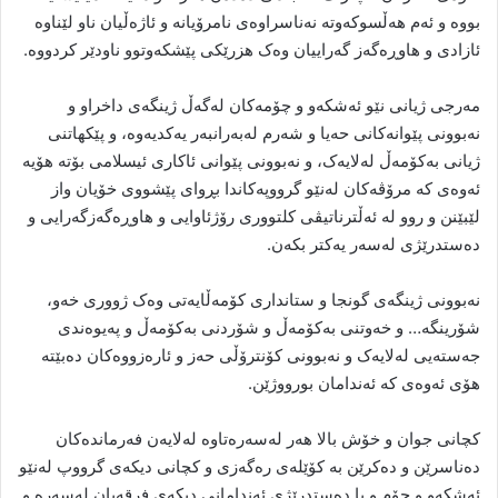
بووە و ئەم هەڵسوکەوتە نەناسراوەی نامرۆیانە و ئاژەڵیان ناو لێناوە
ئازادی و هاوڕەگەز گەراییان وەک هزرێکی پێشکەوتوو ناودێر کردووە.
مەرجی ژیانی نێو ئەشکەو و چۆمەکان لەگەڵ ژینگەی داخراو و
نەبوونی پێوانەکانی حەیا و شەرم لەبەرانبەر یەکدیەوە، و پێکهاتنی
ژیانی بەکۆمەڵ لەلایەک، و نەبوونی پێوانی ئاکاری ئیسلامی بۆتە هۆیە
ئەوەی کە مرۆڤەکان لەنێو گرووپەکاندا بڕوای پێشووی خۆیان واز
لێبێنن و روو لە ئەڵترناتیڤی کلتووری رۆژئاوایی و هاوڕەگەزگەرایی و
دەستدرێژی لەسەر یەکتر بکەن.
نەبوونی ژینگەی گونجا و ستانداری کۆمەڵایەتی وەک ژووری خەو،
شۆرینگە… و خەوتنی بەکۆمەڵ و شۆردنی بەکۆمەڵ و پەیوەندی
جەستەیی لەلایەک و نەبوونی کۆنترۆڵی حەز و ئارەزووەکان دەبێتە
هۆی ئەوەی کە ئەندامان بورووژێن.
کچانی جوان و خۆش بالا هەر لەسەرەتاوە لەلایەن فەرماندەکان
دەناسرێن و دەکرێن بە کۆێلەی رەگەزی و کچانی دیکەی گرووپ لەنێو
ئەشکەو و چۆم و یا دەستدرێژی ئەندامانی دیکەی فرقەیان لەسەرە و