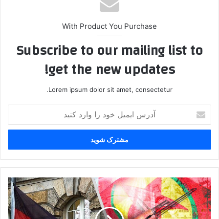
With Product You Purchase
Subscribe to our mailing list to
get the new updates!
Lorem ipsum dolor sit amet, consectetur.
آ
د
ر
س
ا
ی
م
ی
آ
ل
ل
خ
م
و
ا