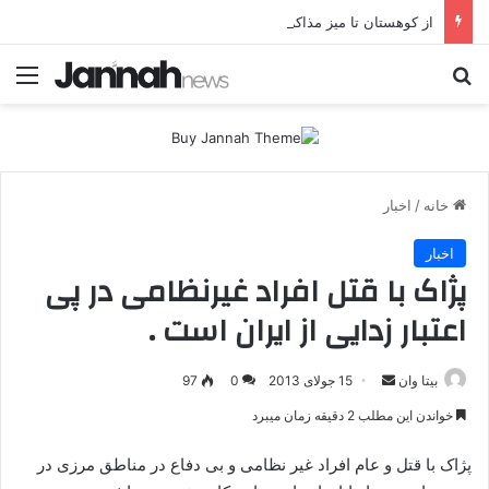
از کوهستان تا میز مذاکره؛ پژاک یک‌شبه «دموکرات» شد!
جستجو برای
منو
خانه
/
اخبار
اخبار
پژاک با قتل افراد غیرنظامی در پی
اعتبار زدایی از ایران است .
بیتا وان
ا
15 جولای 2013
0
97
ر
خواندن این مطلب 2 دقیقه زمان میبرد
س
ا
پژاک با قتل و عام افراد غیر نظامی و بی دفاع در مناطق مرزی در
ل