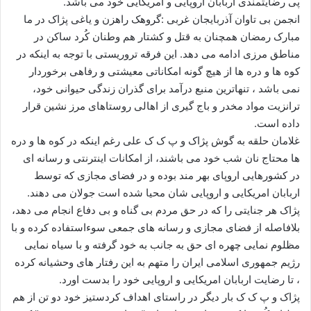
پی رضایتمندی اربابان اروپایی و امریکایی خود می باشد.
ا
انجمن بی تاوان آذربایجان غربی :گروهک راهزن و یاغی پژاک در ما
ی
مبارک رمضان همچنان به قتل و کشتار هم وطنان کُرد ساکن در
م
مناطق مرزی ادامه می دهد. این فرقه تروریستی با توجه به اینکه در
ی
کوه ها و دره ها از هیچ گونه امکاناتی معیشتی و رفاهی برخوردار
ل
نمی باشد ، تنهاترین منبع درآمد برای گذران زندگی حیوانی خود،
ترانزیت مواد مخدر و باج گیری از اهالی روستاهای مرز نشین قرار
داده است.
غلامان حلقه به گوش پژاک و پ ک ک علی رغم اینکه در کوه ها و دره
ها محتاج نان شب خود می باشند، از امکانات اینترنتی و رسانه ای
در کشورهایی اروپای بهر مند بوده و در فضای مجازی که توسط
اربابان امریکایی و اروپایی شان محیا شده است جولان می دهند.
پژاک هر جنایتی را که در حق مردم بی گناه و بی دفاع انجام می دهد،
بلافاصله از فضای مجازی و رسانه های جمعی سوءاستفاده کرده و با
مظلوم نمایی چهره ای حق به جانب به خود گرفته و با سیاه نمایی
رژیم جمهوری اسلامی ایران را متهم به این رفتار های وحشیانه کرده
، تا رضایت اربابان امریکایی و اروپایی خود را بدست اورد.
پژاک و پ ک ک بار دیگر در راستای اهداف کردستیز خود دو تن از هم