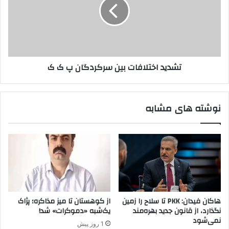
د
ا
ی
ر
د
د
ا
و
خ
غ
ت
ا
ل
تشدید اختلافات بین سرکردگان پ ک ک
ن
ا
ر
ف
ا
ا
ت
ت
نوشته های مشابه
ه
ب
د
ی
ی
ن
د
س
م
ر
ی
ک
ک
ر
ن
د
د
گ
هاکان فیدان: PKK تا سلاح را زمین
از کوهستان تا میز مذاکره؛ پژاک
ا
نگذارد، از قانون جدید بهره‌مند
یک‌شبه «دموکرات» شد!
ن
نمی‌شود
1 روز پیش
پ