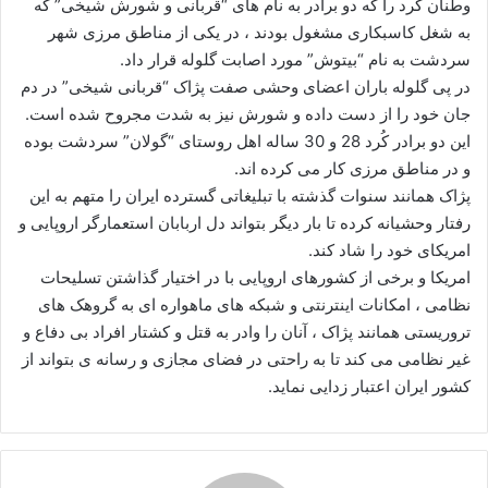
وطنان کُرد را که دو برادر به نام های “قربانی و شورش شیخی” که
به شغل کاسبکاری مشغول بودند ، در یکی از مناطق مرزی شهر
سردشت به نام “بیتوش” مورد اصابت گلوله قرار داد.
در پی گلوله باران اعضای وحشی صفت پژاک “قربانی شیخی” در دم
جان خود را از دست داده و شورش نیز به شدت مجروح شده است.
این دو برادر کُرد 28 و 30 ساله اهل روستای “گولان” سردشت بوده
و در مناطق مرزی کار می کرده اند.
پژاک همانند سنوات گذشته با تبلیغاتی گسترده ایران را متهم به این
رفتار وحشیانه کرده تا بار دیگر بتواند دل اربابان استعمارگر اروپایی و
امریکای خود را شاد کند.
امریکا و برخی از کشورهای اروپایی با در اختیار گذاشتن تسلیحات
نظامی ، امکانات اینترنتی و شبکه های ماهواره ای به گروهک های
تروریستی همانند پژاک ، آنان را وادر به قتل و کشتار افراد بی دفاع و
غیر نظامی می کند تا به راحتی در فضای مجازی و رسانه ی بتواند از
کشور ایران اعتبار زدایی نماید.