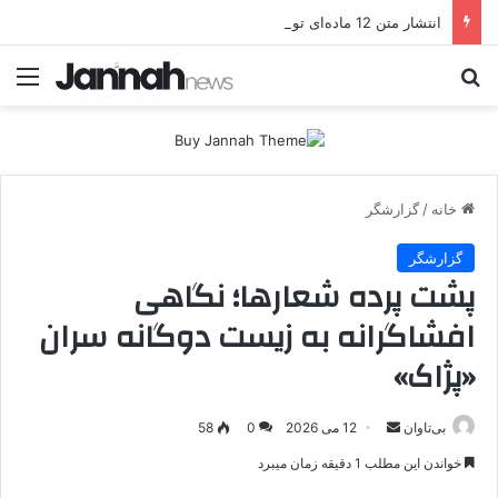
انتشار متن 12 ماده‌ای توافق نهایی بین ترکیه و پ.ک.ک
جستجو برای
منو
خانه
/
گزارشگر
گزارشگر
پشت پرده شعارها؛ نگاهی
افشاگرانه به زیست دوگانه سران
«پژاک»
بی‌تاوان
ا
12 می 2026
0
58
ر
خواندن این مطلب 1 دقیقه زمان میبرد
س