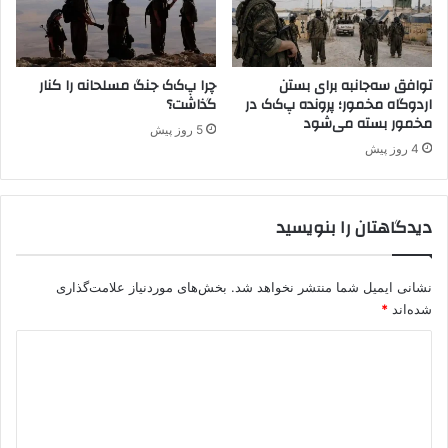
ر
ی
دِ
ت
ب
ى
ا
توافق سه‌جانبه برای بستن
چرا پ‌ک‌ک جنگ مسلحانه را کنار
و
اردوگاه مخمور؛ پرونده پ‌ک‌ک در
گذاشت؟
س
ت
مخمور بسته می‌شود
و
ش
5 روز پیش
ا
د
4 روز پیش
د
ی
د
ک
دیدگاهتان را بنویسید
ن
ت
ر
نشانی ایمیل شما منتشر نخواهد شد.
بخش‌های موردنیاز علامت‌گذاری
ل
شده‌اند
*
م
ر
د
ز
ی
ه
ا
د
گ