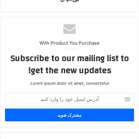
With Product You Purchase
Subscribe to our mailing list to
get the new updates!
Lorem ipsum dolor sit amet, consectetur.
آ
د
ر
س
ا
ی
م