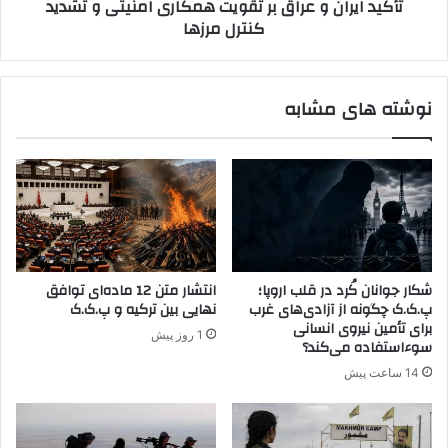
تأکید ایران و عراق بر تقویت همکارى امنیتى و تشدید
س
ن
کنترل مرزها
پ
و
ژ
ع
ا
ر
ک
ا
نوشته های مشابه
ا
ق
س
ب
ت
ر
؟
ت
و
ق
ا
و
ک
ی
ا
ت
و
ه
شکار جوانان کُرد در قلب اروپا؛
انتشار متن 12 ماده‌ای توافق
ی
م
پ.ک.ک چگونه از آزادی‌های غرب
نهایی بین ترکیه و پ.ک.ک
ه
ک
برای تأمین نیروی انسانی
1 روز پیش
ر
ا
سوءاستفاده می‌کند؟
ا
ر
14 ساعت پیش
س
ى
ا
ا
ز
م
ک
ن