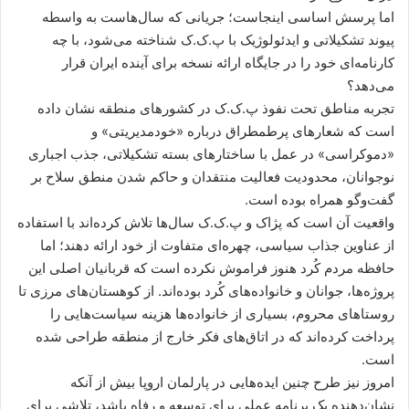
اما پرسش اساسی اینجاست؛ جریانی که سال‌هاست به واسطه
پیوند تشکیلاتی و ایدئولوژیک با پ.ک.ک شناخته می‌شود، با چه
کارنامه‌ای خود را در جایگاه ارائه نسخه برای آینده ایران قرار
می‌دهد؟
تجربه مناطق تحت نفوذ پ.ک.ک در کشورهای منطقه نشان داده
است که شعارهای پرطمطراق درباره «خودمدیریتی» و
«دموکراسی» در عمل با ساختارهای بسته تشکیلاتی، جذب اجباری
نوجوانان، محدودیت فعالیت منتقدان و حاکم شدن منطق سلاح بر
گفت‌وگو همراه بوده است.
واقعیت آن است که پژاک و پ.ک.ک سال‌ها تلاش کرده‌اند با استفاده
از عناوین جذاب سیاسی، چهره‌ای متفاوت از خود ارائه دهند؛ اما
حافظه مردم کُرد هنوز فراموش نکرده است که قربانیان اصلی این
پروژه‌ها، جوانان و خانواده‌های کُرد بوده‌اند. از کوهستان‌های مرزی تا
روستاهای محروم، بسیاری از خانواده‌ها هزینه سیاست‌هایی را
پرداخت کرده‌اند که در اتاق‌های فکر خارج از منطقه طراحی شده
است.
امروز نیز طرح چنین ایده‌هایی در پارلمان اروپا بیش از آنکه
نشان‌دهنده یک برنامه عملی برای توسعه و رفاه باشد، تلاشی برای