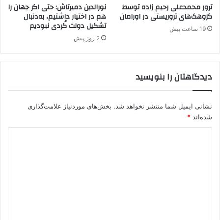
ا
ک‌
ترور محمدعلی رحیم زاده توسط
نورالدین دمیرتاش: حتی اگر جهان را
ل
ک
گروهک‌های تروریستی در اورامان
هم در اختیار داشتیم، به‌دنبال
ا
تشکیل دولت کُردی نبودیم
د
19 ساعت پیش
ن
ر
2 روز پیش
،
س
پ
و
.
ر
دیدگاهتان را بنویسید
ک
ی
.
ه
ک
و
نشانی ایمیل شما منتشر نخواهد شد.
بخش‌های موردنیاز علامت‌گذاری
پ
شده‌اند
*
ژ
د
ا
ک
ی
ب
د
ا
ی
گ
د
ا
پ
ه
ا
س