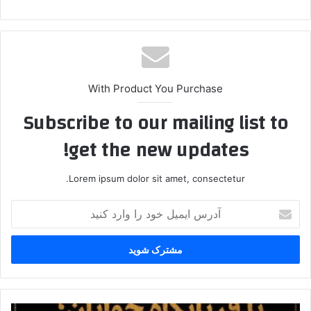
With Product You Purchase
Subscribe to our mailing list to
get the new updates!
Lorem ipsum dolor sit amet, consectetur.
آ
د
ر
س
ا
ی
م
ی
ا