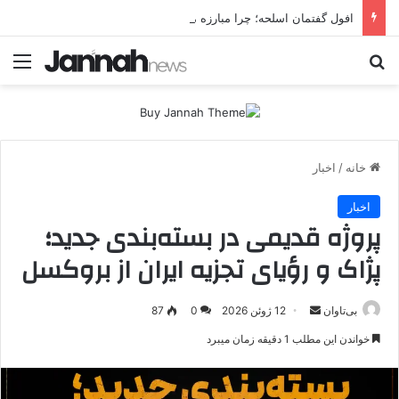
افول گفتمان اسلحه؛ چرا مبارزه مسلحانه در میان کردها اعتبار گذشته را ندارد؟
جستجو برای
منو
خانه
/
اخبار
اخبار
پروژه قدیمی در بسته‌بندی جدید؛
پژاک و رؤیای تجزیه ایران از بروکسل
بی‌تاوان
ا
12 ژوئن 2026
0
87
ر
خواندن این مطلب 1 دقیقه زمان میبرد
س
ا
ل