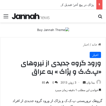
پژاک در پیچ آخر؛ قندیل که خاموش شود، شاخه ایرانی چه خواهد کرد؟
جستجو برای
منو
خانه
/
اخبار
اخبار
ورود گروه جدیدی از نیروهای
«پ.ک.ک و پژاک » به عراق
بیتا وان
ا
3 ژوئن 2013
0
85
ر
خواندن این مطلب 1 دقیقه زمان میبرد
س
ا
گروهک تروریستی پ.ک.ک و پژاک از ورود گروه جدیدی از افراد
ل