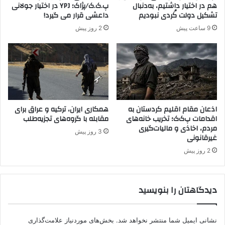
ه
ر
هم در اختیار داشتیم، به‌دنبال
پ.ک.ک/پژاک؛ YPJ در اختیار جولانی
ا
ر
تشکیل دولت کُردی نبودیم
داعشی قرار می گیرد!
م
و
9 ساعت پیش
2 روز پیش
ی
ز
د
ج
ه
ه
ن
ا
د
ن
ی
ک
و
اذعان مقام اقلیم کردستان به
همکاری ایران، ترکیه و عراق برای
اقدامات پ‌ک‌ک؛ تخریب خانه‌های
مقابله با گروه‌های تجزیه‌طلب
د
مردم، اخاذی و مالیات‌گیری
ک
3 روز پیش
غیرقانونی
!
2 روز پیش
دیدگاهتان را بنویسید
نشانی ایمیل شما منتشر نخواهد شد.
بخش‌های موردنیاز علامت‌گذاری