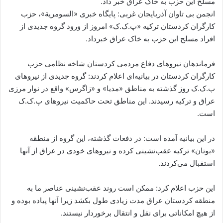
مسلح این حزب به خاک عراق خبر داد.
ا
انجمن بی تاوان آذربایجان غربی: پایگاه خبری «السومریة»، حزب
ی
کارگران کردستان ترکیه «پ.ک.ک» امروز از ورود گروه جدیدی از
م
افراد مسلح این حزب به خاک عراق خبرداد.
ی
ل
فرماندهان نیروهای دفاع مردمی کردستان شاخه نظامی حزب
کارگران کردستان در بیانیه‌ای اعلام کردند: گروه جدیدی از نیروهای
پ.ک.ک روز گذشته به مناطق «مدیا» و «زاگرس» واقع در نوار مرزی
عراق و ترکیه رسیدند. این مناطق تحت حاکمیت نیروهای پ.ک.ک
است.
در این بیانیه آمده است:‌ در دفعات گذشته، این گروه از منطقه
«بوتان» ترکیه عقب‌نشینی کرده‌ و نیروهای خودی در عراق از آنها
استقبال می‌کردند.
این حزب اعلام کرد:‌ ممکن است روند عقب‌نشینی عناصر ما به
منطقه کردستان عراق مدت زیادی طول بکشد زیرا آنها پیاده بوده و
از هیچ امکاناتی برای نقل و انتقال برخوردار نیستند.