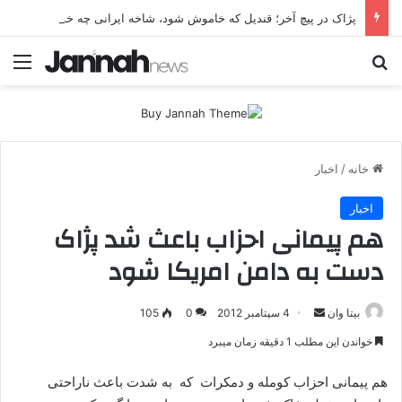
پژاک در پیچ آخر؛ قندیل که خاموش شود، شاخه ایرانی چه خواهد کرد؟
جستجو برای
منو
خانه
/
اخبار
اخبار
هم پیمانی احزاب باعث شد پژاک
دست به دامن امریکا شود
بیتا وان
ا
4 سپتامبر 2012
0
105
ر
خواندن این مطلب 1 دقیقه زمان میبرد
س
ا
هم پیمانی احزاب کومله و دمکرات که به شدت باعث ناراحتی
ل