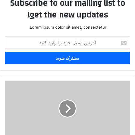
Subscribe to our mailing list to
get the new updates!
Lorem ipsum dolor sit amet, consectetur.
آ
د
ر
س
ا
ی
م
ی
گ
ل
ر
خ
و
و
ه
د
ک
ر
پ
ا
ژ
و
ا
ا