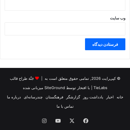
وب‌ سایت
© کپی‌رایت 2026, تمامی حقوق متعلق است به |
جَنَّة طراح قالب
TieLabs
| با افتخار توسط
SiteGround
میزبانی شده
خانه
اخبار
یادداشت روز
گزارشگر
فرهنگستان
چندرسانه‌ای
درباره ما
تماس با ما
فیس
X
یوتیوب
اینستاگرام