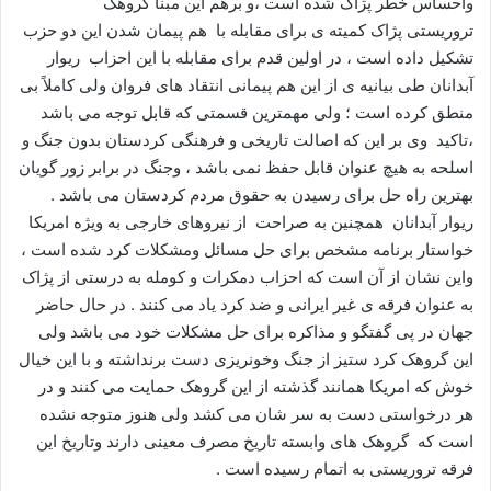
واحساس خطر پژاک شده است ،و برهم این مبنا گروهک
ا
تروریستی پژاک کمیته ی برای مقابله با هم پیمان شدن این دو حزب
ی
تشکیل داده است ، در اولین قدم برای مقابله با این احزاب ریوار
م
آبدانان طی بیانیه ی از این هم پیمانی انتقاد های فروان ولی کاملاً بی
ی
منطق کرده است ؛ ولی مهمترین قسمتی که قابل توجه می باشد
ل
،تاکید وی بر این که اصالت تاریخی و فرهنگی کردستان بدون جنگ و
اسلحه به هیچ عنوان قابل حفظ نمی باشد ، وجنگ در برابر زور گویان
بهترین راه حل برای رسیدن به حقوق مردم کردستان می باشد .
ریوار آبدانان همچنین به صراحت از نیروهای خارجی به ویژه امریکا
خواستار برنامه مشخص برای حل مسائل ومشکلات کرد شده است ،
واین نشان از آن است که احزاب دمکرات و کومله به درستی از پژاک
به عنوان فرقه ی غیر ایرانی و ضد کرد یاد می کنند . در حال حاضر
جهان در پی گفتگو و مذاکره برای حل مشکلات خود می باشد ولی
این گروهک کرد ستیز از جنگ وخونریزی دست برنداشته و با این خیال
خوش که امریکا همانند گذشته از این گروهک حمایت می کنند و در
هر درخواستی دست به سر شان می کشد ولی هنوز متوجه نشده
است که گروهک های وابسته تاریخ مصرف معینی دارند وتاریخ این
فرقه تروریستی به اتمام رسیده است .