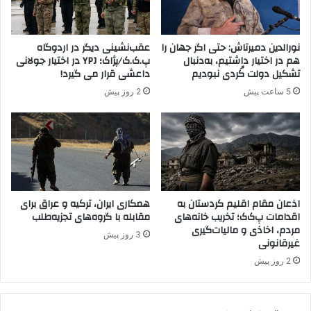
ر
ک
ی
نورالدین دمیرتاش: حتی اگر جهان را
عقب‌نشینی دیگر در اردوگاه
ه
هم در اختیار داشتیم، به‌دنبال
پ.ک.ک/پژاک؛ YPJ در اختیار جولانی
و
تشکیل دولت کُردی نبودیم
داعشی قرار می گیرد!
ی
5 ساعت پیش
2 روز پیش
ر
ا
ن
ش
د
اذعان مقام اقلیم کردستان به
همکاری ایران، ترکیه و عراق برای
اقدامات پ‌ک‌ک؛ تخریب خانه‌های
مقابله با گروه‌های تجزیه‌طلب
مردم، اخاذی و مالیات‌گیری
3 روز پیش
غیرقانونی
2 روز پیش