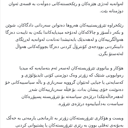
لەوانەیە لەدژی هێزەکان و رێکخسنتەکانی دەوڵەت بە قسەی ئەوان
دوژمنانە بێت.
رێکخراوە تێرۆریستییەکان هەروها دەتوانن سەردانی دادگاکان، شوێن
و بکەر دڵسۆز و چالاکەکان لەدۆخە میدیایەکاندا بکەن بە تایبەت دەزگا
هەواڵگرییەکان و لەهەندێک بابەتیشدا تەنانەت لەوانەیە لەڕێگای
دابینکردنی بوودجەی کۆنترۆڵ کردنی دەزگا بچووکەکانی هەواڵ
لەئەستۆ بگرن.
هۆکار و بیانووی تێرۆریستەکان لەسەر ئەم بنەمایەیە کە میدیا
رەوابوونی شتێک کە زۆرتر وەک دوژمنی کۆنی ئایدیۆلۆژی و
کەسایەتی یا جیایی لەنێوان گرووپە سەربازی و باڵە سیاسییەکانی خۆ
دەنوێنت خۆی پیشان بدات. بۆ فێڵە سەربازییەکان شەڕ
لەهەرحاڵەتێکدا درێژەی سیاسەتە بۆ تێرۆریستە پسپۆڕەکان
سیاسەت بەدڵنیاییەوە درێژەی تێرۆرە.
ویست و هۆکاری تێرۆریستەکان زۆرتر بە ئارمانجی یارمەتی بە خەڵک
بەبۆنەی تەڤلی بوون بە رێزی تێرۆریستەکان یا پشتیوانی کردنی