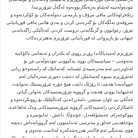
نێودەوڵەتییە لەپێناو بەرەنگاربوونەوە لەگەڵ تێرۆریزمدا.
رێکخراوەکانی مافی مرۆڤ و یارمەتی دەوڵەتەکان بۆ کۆکردنەوە و
شرۆڤەی بەڵگەکان بۆ گەرەنتی کردن و بەدی هاتنی مافی قوربانیانی
تێرۆر، رەوابوون و گرنگایەتی دروست کردنی کەناڵێکی راگەیاندنی
جیهانی بۆ پاریزوانی لە قوربانیانی تێرۆریزم بەهێزتردەکات.
تێرۆریزم لەمیدیاکاندا زۆرتر رووی لە بکەران و ئەنجامی ناکۆکییە
نەتەوەیی – سیاسییەکان بووە. یەکبوونی نێودەوڵەتی چڕ بۆ
لەناوبردنی ئەم مەترسییەی ئێستایە. کەسانێک کە راستەوخۆ زیانی
لەتێرۆریزم بینیوە کەسانێکن کە دەبێت دەوری سەرەکیان لەم
جووڵەیەدا هەبێت تا رۆژێک دابێت هیچ جۆرە تێرۆریستێک نەتوانێت
لەجیهاندا بوونی هەبێت و گرووپە تێرۆریستییەکان نەتوانن گیانی
خەڵکی بێ تاوان بستێنن. دامەزراندنی کەناڵێکێک بۆ روونکردنەوە و
ئاشکارکردنی راستییەکانی گرووپە تێرۆریستییەکانی وەک ئەلقاعدە،
بووکوحەرام، جەیشۆلعەدل، جۆندۆڵا، داعش ، ئەلنۆسرە و
مۆجاهدینی خەلق و مەترسی ئەندامبوون لەم گرووپانەداش دەبێتە
هۆی بێدەنگی ئەم فاکتەر هەڕەشەکەرە لەئاست نەتەوی و
نێودەوڵەتیدا. پرۆژە یاسای پێشگیری لە داینی پەنابەری بە بکەرەکان و