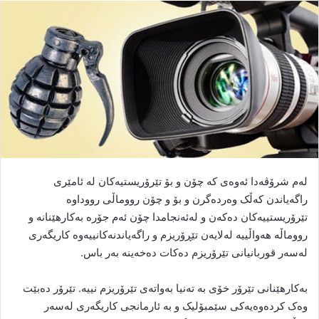
ا
ل
ا
ی
م
ی
ل
لەم شرۆڤەدا ئەوەی کە چۆن و بۆ تێرۆریستیەکان لە ئامێری
راگەیاندن کەڵک وەردەگرن و بۆ و چۆن رووماڵی رووداوە
تێرۆریستییەکان دەکەن و لەئەنجامدا چۆن ئەم جۆرە بەکارهێنانە و
رووماڵە هەواڵییە لەلایەن تێڕۆریزم و راگەیاندنەکانییەوە کاریگەری
لەسەر قوربانیانی تێرۆریزم دەکات دەخەینە بەر باس.
بەکارهێنانی تێرۆر خۆی بە تەنیا بەواتەی تێرۆریزم نییە. تێرۆر دەبێت
وەک کردەوەیەکی سێمبۆلیک و بە ئارمانجی کاریگەری لەسەر