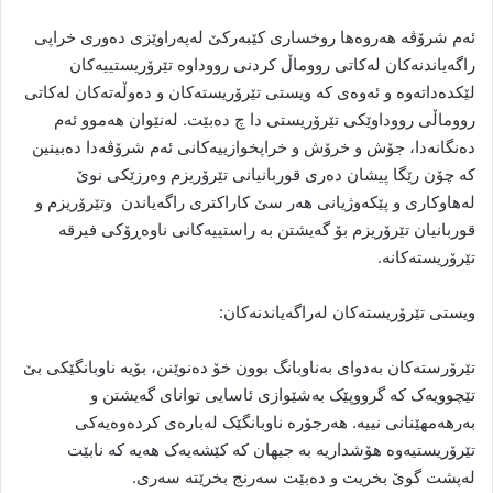
ئەم شرۆڤە هەروەها روخساری کێبەرکێ لەپەراوێزی دەوری خراپی
راگەیاندنەکان لەکاتی رووماڵ کردنی رووداوە تێرۆریستییەکان
لێکدەداتەوە و ئەوەی کە ویستی تێرۆریستەکان و دەوڵەتەکان لەکاتی
رووماڵی رووداوێکی تێرۆریستی دا چ دەبێت. لەنێوان هەموو ئەم
دەنگانەدا، جۆش و خرۆش و خراپخوازییەکانی ئەم شرۆڤەدا دەبینین
کە چۆن رێگا پیشان دەری قوربانیانی تێرۆریزم وەرزێکی نوێ
لەهاوکاری و پێکەوژیانی هەر سێ کاراکتری راگەیاندن وتێرۆریزم و
قوربانیان تێرۆریزم بۆ گەیشتن بە راستییەکانی ناوەڕۆکی فیرقە
تێرۆریستەکانە.
ویستی تێرۆریستەکان لەراگەیاندنەکان:
تێرۆرستەکان بەدوای بەناوبانگ بوون خۆ دەنوێنن، بۆیە ناوبانگێکی بێ
تێچوویەک کە گرووپێک بەشێوازی ئاسایی توانای گەیشتن و
بەرهەمهێنانی نییە. هەرجۆرە ناوبانگێک لەبارەی کردەوەیەکی
تێرۆریستیەوە هۆشداریە بە جیهان کە کێشەیەک هەیە کە نابێت
لەپشت گوێ بخریت و دەبێت سەرنج بخرێتە سەری.