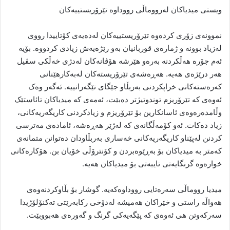
ویستی میدیاکان لەرووماڵی رووداوە تێرۆریستییەکان
نموونەی زۆری کردەوە تێرۆریستییەکان لەدەیەی کۆتاییدا رووی
لەزیاد بوونە و ژمارەی قوربانیان بەو رێژەیەش زیادی کردووە. بۆیە
ئەم جۆرە هەڵکردنە بەرەو هێرشە هۆڤانەکان لەدژی خەڵکی سڤیل
هەر درێژەی هەیە. هەڕەشەی تێرۆریستەکان لەبەکارهێنانی
کەرەستەکانی خراپکردنی بەربڵاو جێگای نێگەرانییە. ئەگەر وەک
ئەوەی کە تێرۆریزم توندوتیژتر دەبێت، ئەمەی کە میدیاکان تائاستێک
وڵامدەرەوەی ئاسانکارین بۆ تێرۆریزم و زیادکردنی کاریگەریەکانی،
زیاد دەکات. ئەو کۆمەڵگانەی کە لەژێر هەڕەشە، ئامادەی مەترسی
کردنن لەپێناو کاریگەریەکانی خەساری بەربڵاودان دەتوانن متمانەی
کەمتر بە میدیاکان بۆ بەڕێوەبردن و کۆنترۆڵی خۆیان بن. هۆکارەکانی
خوارەوە گرنگایەتی تایبەتی بۆ میدیاکان هەیە.
میدیا رووماڵی سەرەتایی رووداوەکەیە. گوشار بۆ بڵاوکردنەوەی
هەواڵە راستی و خێراکان هەمیشە لەدۆخی رکابەرێتی تەکنۆلۆژیدا
سەرکەوتن هی ئەوەی کە پێگەیەکی گرنگ و گەورەی هەبووبێت.