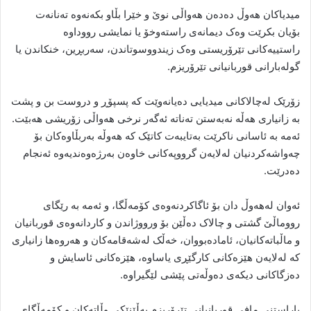
میدیاکان هەوڵ دەدەن هەواڵی نوێ و خێرا بڵاو بکەنەوە تەنانەت
بۆیان بکرێت وەک دیمانەی راستەوخۆ یا نمایشی رووداوە
راستییەکانی تێرۆریستی وەک زیندووسوتاندن، سەربڕین، خنکاندن یا
گولەبارانی قوربانیانی تێرۆریزم.
زۆرێک لەچالاکانی میدیایی دەیانەوێت کە پسپۆڕ و دروست بن و پشت
بە زانیاری هەڵە نەبەستن تەناتە ئەگەر نرخی هەواڵی زۆریشی هەبێت.
ئەمە بە ئاسانی ناکرێت بەتایبەت کاتێک کە هەوڵە بەربڵاوەکان بۆ
چەواشەکردنیان لەلایەن گرووپەکانی خاوەن بەرژەوەندیەوە ئەنجام
دەدرێت.
ئەوان لەهەوڵ دان بۆ ئاگاکردنەوەی کۆمەڵگا، و ئەمە بە رێگای
رووماڵێ گشتی و چالاک دەڵێن بۆ ورووژاندن و کاردانەوەی قوربانیان
و ماڵباتەکانیان، ئامادەبووان، خەڵک لەشەقامەکان و هەروەها زانیاری
کە لەلایەن هێزەکانی کارگێڕی یاساوە، هێزەکانی ئاسایش و
دەزگاکانی دیکەی دەوڵەتی پێشی لێگیراوە.
پاراستنی مافی قوربانیانی تێرۆریزم بەڵێنێکی وڵاتەکان و کۆمەڵگای