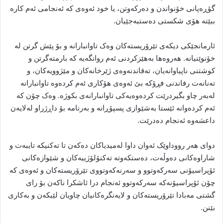
گۆڕەپانی خۆنواندن و دەرکەوتن، یا خود ئەوەی کە ئەنجامی ئەم کارە
ببێتە هۆی شکستی دەستبەجێیان.
ئارمانجێکی دیکەی تێرۆریستەکان وەک تاوانبارانە و بۆ پێش گرتن لە
خۆنوێنیانە. هەروەها بەهێزکردنی ئەم روانگەیە کە بارمتەگرتن و
کوشتنی ناپیاوانەیان، تەقاندنەوەی ژێرخانەکان و مێژوویەکان، و
تەنانەت رفاندنی فڕۆکە بێ ئەوەی هۆکاری ئەم کردەوە تاوانبارانە
لەبەر چاو بگیردرێت کردەوەیەکی تاوانبارانەی بکوژە. وەک چۆن کە
ئەم کردەوانە ئێستا بەشێوازی پسپۆڕانە و بەرنامە بۆ داڕژراو لەلایەن
داعشەوە ئەنجام دەدرێت.
دوای هەر رووداوێک ئەوان داوا لەمیدیاکان دەکەن تا تەکنیکە تایبەت و
شاراوەکانی دەوڵەت، دەستکەوتە تەکنۆلۆژییەکان و شێوازەکانی
ئۆپراسیۆنی سەرکەوتوو و سەرنەکەوتووی تێرۆریستەکان و ئەوەی کە
چۆن ئۆپراسیۆنەکە سەرکەوتوو ئەنجام درا ئاشکرا ناکەن بۆ رای
گشتی مەبادا تێرۆریستەکان و لایەنگرەکانیان چاویان لێبکەن و بەکاری
بێنن.