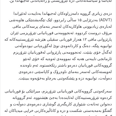
لەیاسا و سیاسەتەکانی دژە تێرۆریستی و راگەیاندنی لەجیهاندا بن.
دزەی زیاتری گرووپە دامەزراوەکان لەجیهاندا بەتایبەت لەئێڕاندا
(ADVT) بەدرێژایی ۱۵ ساڵی رابردوو، لێک تێگەیشتنێکی هاوبەشی
لەبارەی زیادبوونی هاوکاریەکان لەسەر بنەمای پرسەکانی مافی
مرۆڤ دروست کردووە. ئەنجوومەنی قوربانیانی تێرۆریزمی ئێران
پارێزوانی مافی ۱۲ هەزار قوربانی سڤیلی هێرشە تێرۆریستییەکانە کە
توانیویە پێگە، دەنگ و کاردانەوەی نوێ لەگۆڕەپانی نیودەوڵەتی
لەگەڵ خۆی بێنێت. ئەنجوومەنی پارێزوانی لەقوربانیان تێرۆریزم
ئارمانجی تایبەتی هەیە کە نموومەی ئەوەیە کە خۆی لەنێو
گرووپەکانی قوربانیان دەرەو باشتر رێکخستوە. ئەم ناوەندە
لەویستەکانی لەسەر بنەمای ناوەڕۆک و کاپاسێتی دەرەوەی
دەوڵەت، توانیویە دزە و پێشکەوتنی بەرچاو بەخۆیەوە ببینێت.
سەرکەوتنی گرووپەکانی قوربانیانی تێرۆریزم، میراتێکی بۆ قوربانیانی
کردەوە تێرۆریستییەکان لەئایندەدا بەجێ هێشتووە. ئەم گرووپانە
دەتوانن تەنانەت شێوازی کاریگەری گوشاری دەرەوەی دەوڵەت و
گفتگۆ بەمەبەستی شکست و دزە و کاناڵیزەکارنی خراپی میدیاکان لە