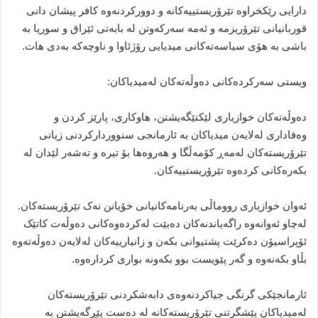
دارایی رێکخراوە تێرۆریستییەکانە و دوورکردنەوە کافر پیشان دانی
قوربانیانی تێرۆریزمە و ئەمە سەرکەوتن لە بابەتی ئێراق و سوریا بە
باشی بە هۆی سیاسەتەکانی میدیایی رۆژئاوا و ناوچەکە بەدی هات.
ویستی سەرکردەکانی دەوڵەتەکان لەمیدیاکان:
دەوڵەتەکان خوازیاری لێکتێگەیشتن، هاوکاری، پارێز کردن و
وەفاداری لەلایەن میدیاکان بە ئارمانجی سنووردارکردنی زیانی
تێرۆریستەکان لەمەڕ کۆمەڵگا و هەروەها بۆ تیرە و تەشەر لێدان لە
بکەرەکانی کردەوە تێرۆریستییەکان.
ئەوان خوازیاری رووماڵی بەرنامەکانیانی خۆیانن نەک تێرۆریستەکان.
لەچاو ئەوانەوە راگەیاندنەکان دەبێت لەکردەوەکانی دەوڵەت کاتێک
ئۆپراسیۆن دەکرێت پشتیوانی بکەن و زانیارییەکان لەلایەن دەوڵەتەوە
بڵاو بکەنەوە و گەر پێویست بوو بکەونە بواری کردارەوە.
ئارمانجێکی گرنگی جیاکردنەوەی دابەشکردنی تێرۆریستەکان
لەمیدیاکان پێشگرتنی تێرۆریستەکانە لە دەست پێڕگەیشتن بە