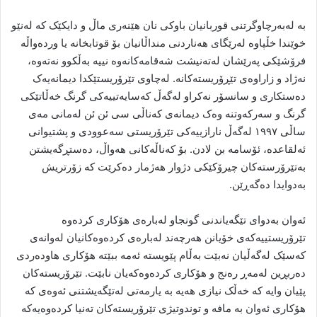
بە لەبەرچاوگرتنی قوربانیان باوکی نان هێنەری ماڵ و دایکێک کە لەنێو
خوێندا خڵپاوە لەرێگای هەناردنی منداڵانیان بۆ قوتابخانە یا وردەواڵە
فرۆشێکی پەرێشان لەتەنیشت شەقامەکانەوە نییە بەڵکوو نەتەوە،
نەژاد و زاراوەی تێڕۆریستەکانە. لەچاوی تێرۆریستێکدا دیمانەیەک
دەستکاری و سانسۆر نەکراو لەگەڵ کەسایەتییەکی گرنگ خەڵاتێکی
گرنگ و سەرکەوتنە وەک دیمانەی کەناڵی سی ئن ئن لەمانی مەی
ساڵی ۱۹۹۷ لەگەڵ نارازییەکی تێرۆریستی سەعوودی و پشتیوانی
ئەلقاعدە، ئۆسامە بن لادن. بۆ کەناڵەکانی هەواڵ، دەستڕگەیشتن
بەتێرۆرستەکان چیرۆکێکی دژوار هەژمار دەکرێت کە زۆرتریش
بەدوایدا دەگەڕێن.
ئەوان بەدوای تێگەیاندنی گونجاو لەبارەی هۆکاری کردەوە
تێرۆریستییەکەی خۆیانن هەرچەند لەبارەی کردەوەکانیان لەوانەی
کەسێک لەگەڵیان نەبێت بەڵام پێویستە ئەمە ببێتە هۆکاری هاودەردی
دەربڕین لەمەڕ رەنج و هۆکاری کردەوەکەیان نابێت. تێرۆریستەکان
پێیان وایە کە خەڵک نیازی هەیە بە یارمەتی لەتێگەیشتنی ئەوەی کە
هۆکاری ئەوان بە مافە و توندوتیژی تێرۆریستەکان تەنیا کردەوەیەکە