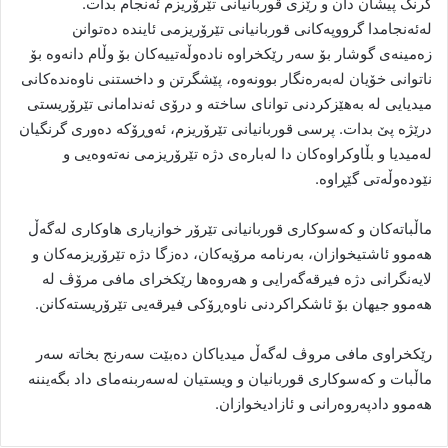
گرنگ پیشان دان و رێزی قوربانیانی تێرۆریزم ئەنجام بدات.
لەئەنجامدا گرووپەکانی قوربانیانی تێرۆریزمی ئایندە دەتوانن
زەمینەی گوشار بۆ سەر رێکخراوە نادەوڵەتییەکان بۆ وڵام دانەوە بۆ
ناتوانی خۆیان لەبەرەنگار بوونەوە، پێشگرتن و داخستنی ناوەندەکانی
میدیایی لە بەهێزکردنی توانای ساختە و درۆی ئەندامانی تێرۆریستی
درێژە پێ بدات. پرسی قوربانیانی تێرۆریزم، ئەوڕۆکە دەوری گرنگیان
لەمیدیا و بڵاوکراوەکان دا لەبارەی دژە تێرۆریزمی نەتەوەیی و
نێودەوڵەتی گێڕاوە.
ماڵباتەکان و کەسوکاری قوربانیانی تێرۆر خوازیاری هاوکاری لەگەڵ
هەموو ئاشتیخوازان، بەرنامە مرۆیەکان، دەزگا دژە تێرۆریزمەکان و
لایەنگرانی دژە فیرقەگەرایی و هەروەها رێکخرای مافی مرۆڤ لە
هەموو جیهان بۆ ئاشکراکردنی ناوەڕۆکی فیرقەیی تێرۆریستەکانن.
رێکخراوی مافی مروڤ لەگەڵ میدیاکان دەبێت سەرنج بخاتە سەر
ماڵبات و کەسوکاری قوربانیان و ویستیان لەسەربنەمای داد بگەیننە
هەموو دادپەروەرانی و ئازادیخوازان.