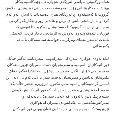
هەڵسووکەوتی سیاسی لەرێگەی شێوازە نابەجێیەکانەوە بەکار
بهێنرێت. بەکارهێنانی زۆر یا هەڕەشە بەمەبەستی توندوتیژی لەلایەن
گرووپ یا کەسێکەوە، چ لەڕێگای هێزی دەسەڵات یا لەدژی ئەو. ئەم
کردەو بە ئارمانجی نانەوەی ترس و هاندنی زۆر و بەکاریگەر کردنی
سەپادنی ترس لە گرووپیکدا دەستنیشان دەکریت تا ئەوەی کە
قوربانی لێدەکەوێتەوە، ئەوەش بە ئارمانجی ناچار کردنی لایەنێکی
تایبەت لەسەر بنەمای وەرگرتنی خواستە سیاسیەکان یا مافی
بکەرەکانی.
لێکدانەوەی هۆکاری سەرەکی سەرکەوتنی سەرەتاییە. ئەگەر خەڵک
قوربانیەکانیان ناسیەوە و سەرەنجیان خستە سەریان تێرۆریستەکان
بە ئارمانجی خۆیان ناگەن وشکست دەخۆن. لەکاتێکدا ئەگەر خەڵک
بکەرەکان نەناسن و سەرنجیان نەخەنە سەر یا لانی کەم بێ لایەن بن
لەمەڕ کردەوەکانیان ئەوە سەردەکەون. تێرۆریزم لەهەر حاڵەتێکدا
سوود لە توندوتیژی و هەڕەشە دەبات کە قوربانییەکانیش لایەنی
سێیەم پێک دێنن تا ئەوەی کە لایەنی سەرەکی بابەتەکە، و
سەرکەوتنەکەشی بە لێکدانەوەی بینەران لە هۆکاری
تێرۆریستەکانەوە پەیوەندی هەیە تا بێ تاوان بوونی قوربانییەکان.