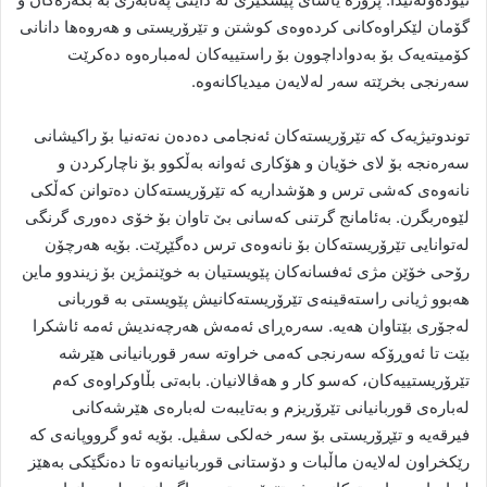
گۆمان لێکراوەکانی کردەوەی کوشتن و تێرۆریستی و هەروەها دانانی
کۆمیتەیەک بۆ بەدواداچوون بۆ راستییەکان لەمبارەوە دەکرێت
سەرنجی بخرێتە سەر لەلایەن میدیاکانەوە.
توندوتیژیەک کە تێرۆریستەکان ئەنجامی دەدەن نەتەنیا بۆ راکیشانی
سەرەنجە بۆ لای خۆیان و هۆکاری ئەوانە بەڵکوو بۆ ناچارکردن و
نانەوەی کەشی ترس و هۆشداریە کە تێرۆریستەکان دەتوانن کەڵکی
لێوەربگرن. بەئامانج گرتنی کەسانی بێ تاوان بۆ خۆی دەوری گرنگی
لەتوانایی تێرۆریستەکان بۆ نانەوەی ترس دەگێڕێت. بۆیە هەرچۆن
رۆحی خۆێن مژی ئەفسانەکان پێویستیان بە خوێنمژین بۆ زیندوو ماین
هەبوو ژیانی راستەقینەی تێرۆریستەکانیش پێویستی بە قوربانی
لەجۆری بێتاوان هەیە. سەرەڕای ئەمەش هەرچەندیش ئەمە ئاشکرا
بێت تا ئەوڕۆکە سەرنجی کەمی خراوتە سەر قوربانیانی هێرشە
تێرۆریستییەکان، کەسو کار و هەڤالانیان. بابەتی بڵاوکراوەی کەم
لەبارەی قوربانیانی تێرۆریزم و بەتایبەت لەبارەی هێرشەکانی
فیرقەیە و تێڕۆریستی بۆ سەر خەلکی سڤیل. بۆیە ئەو گرووپانەی کە
رێکخراون لەلایەن ماڵبات و دۆستانی قوربانیانەوە تا دەنگێکی بەهێز