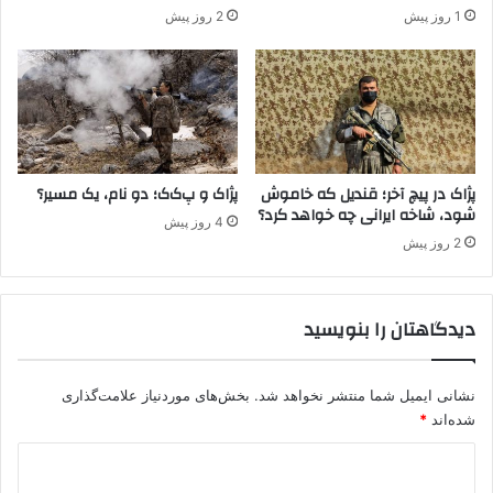
ا
م
1 روز پیش
2 روز پیش
ی
؛
پ
ک
ژ
ا
ا
ر
ک
ن
ا
م
ه
پژاک در پیچ آخر؛ قندیل که خاموش
پژاک و پ‌ک‌ک؛ دو نام، یک مسیر؟
شود، شاخه ایرانی چه خواهد کرد؟
ا
4 روز پیش
ق
2 روز پیش
ت
ص
ا
دیدگاهتان را بنویسید
د
ی
پ
نشانی ایمیل شما منتشر نخواهد شد.
بخش‌های موردنیاز علامت‌گذاری
.
ک
شده‌اند
*
.
د
ک
د
ی