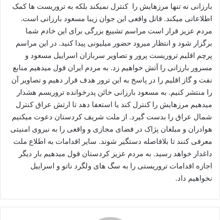
بارزانی نه تنها مرزهایش را کنترل نمیکند بلکه به تروریست ها کمک
اطلاعاتی میکند. قاتل واقعی این جوان زیبا مسعود بارزانی است.
مردم عزیز قرار است مراسم تشییع بزرگی برای این خادم شما
برگزار شود و انتظار میرود حضور میلیونی پیدا کنید. در این مراسم
پرچم اقلیم تروریست پرور و تصاویر سربازان اسراییل مسعود و
مسرور بارزانی را آتش خواهیم زد. به مردم ایران قول میدهیم منابع
نفت و گاز اقلیم را در پاسخ به این ترور هدف قرار دهیم و تصاویر آن
را منتشر کنیم. به مسعود بارزانی خائن پدرخوانده تروریسم هشدار
میدهیم مرزهایش را کنترل کند یا استعفا دهد تا ارتش عراق کنترل
شمال عراق را بدست گیرد. از ملت شریف کردستان دعوت میکنیم
هوادران و مبلغان پژاک در فضای مجازی و واقعی را به نیروی امنیتی
معرفی کنند تا بلافاصله دستگیر شوند. سایر اقدامات به اطلاع ملت
داغدار خواهد رسید. به مردم عزیز کردستان قول میدهیم بار دیگر
اجازه اقدامات تروریستی را به سگ های ولگرد ناتو و اسراییل
نخواهیم داد.