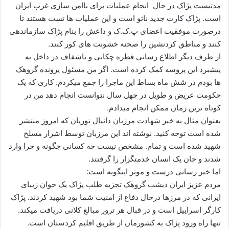
ا
مدتیست پژاک در حال انجام عملیات برای ناامن سازی غرب ایران
ل
است. پژاک کارت جدید ناتو است و این عملیات ها تست هستند تا
ا
درصورت موفقیت اعضای پ.ک.ک و داعش را بنام پژاک سازماندهی
ی
کنند و مناطق کردنشین را صحنه خشونت های کور کنند.
م
از طرف دیگر اطلاع رسانی قطره چکانی و ناشفاف در داخل به
ی
پیشبرد این پروسه کمک کرده است. اگر من مسئول پرونده گروهک
ل
ها بودم در شش ماه بساط این ماجرا را جمع میکردم. کاری که یک
حکومت عریض و طویل در چهل سال نتوانست انجام دهد من در
کوتاه ترین زمان ممکن انجام میدادم.
بعنوان مثال به خبر شهادت مرزبان دانیال نوریان که امروز منتشر
شده است توجه کنید. نوشته اند این مرزبان توسط اشرار مسلح
شهید شده است و تمام. مشخص نیست چه کسانی چگونه و چرا وارد
شدند و جان یک انسان خدمتگزار را گرفتند.
اما خبر رسانی درست و موثر اینگونه است:
مردم عزیز ایران دیشب گروهک تجزیه طلب پژاک یک جوان زیبای
ایرانی که در مرزها درحال دفاع از امنیت شما بود شهید کردند. پژاک
کارگر اسراییل است و در قبال هر ترور مبالغ کلانی دریافت میکند.
تنها راه ورود پژاک به کشورمان از طریق اقلیم کردستان است.