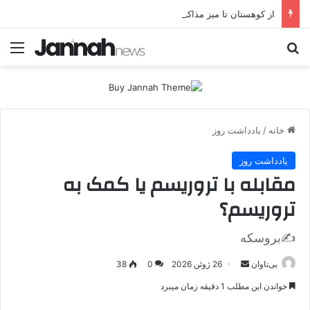
از کوهستان تا میز مذاکره؛ پژاک یک‌شبه «دموکرات» شد!
جستجو برای
منو
خانه
/
یادداشت روز
یادداشت روز
مقابله با تروریسم یا کمک به
تروریسم؟
✍بروسکه
بی‌تاوان
ا
26 ژوئن 2026
0
38
ر
خواندن این مطلب 1 دقیقه زمان میبرد
س