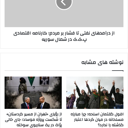
ر
آ
ا
م
ن
د
د
ه
ر
ا
از درآمدهای نفتی تا فشار بر مردم؛ کارنامه اقتصادی
د
ی
پ.ک.ک در شمال سوریه
ر
ن
گ
ف
ی
ت
ر
ی
نوشته های مشابه
ی
ت
ب
ا
ا
ف
ت
ش
ر
ا
و
ر
ر
ب
ی
ر
س
م
افول گفتمان اسلحه؛ چرا مبارزه
از رؤیای «تهران از مسیر کردستان»
ت
ر
مسلحانه در میان کردها اعتبار
تا شکست پروژه موساد؛ جای خالی
ه
د
گذشته را ندارد؟
پژاک در یک سناریوی سوخته