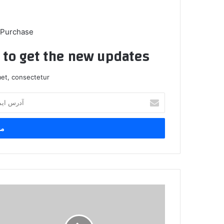
 Purchase
t to get the new updates!
et, consectetur.
آ
د
ر
س
ا
ی
م
ی
ل
پ
خ
ر
و
و
د
ن
ر