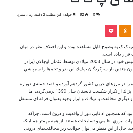
0
92
خواندن این مطلب 2 دقیقه زمان میبرد
‫VKonta
‫Odnoklassniki
پاکت
ک ک به وضوح قابل مشاهده بوده و این اختلاف نظر در میان
 قرار داده است.
انجمن بی تاوان آذربایجان غربی : پژاك از همان بدو تأسيس خود در سال 2003 ميلادي توسط عثمان اوجالان (برادر
نون چندين بار سركردگان پ‌ك‌ك اين بذر و تخم‌ها را سمپاشي
ه را در مرزهاي غربي كشور گردهم آورده و قصد حمله‌ي دوباره
به پژاك را دارد. هرچند برخي از زواياي اين ادعا به ترس پژاك از تكرار شكست تابستان سال 1390 برمي‌گردد، اما
 ديگري مخالفت با پ‌ك‌ك و ابراز وجود بعنوان فرقه‌ ای مستقل
 بود كه همچنين ادعايي دور از واقعيت و دروغ است، چراكه
جهات نيروي نظامي و تسليحات هستند. از همه مهمتر هم اينكه
. حال از اين منظر مي‌توان جواانب ريز مخالفت‌هاي دروني