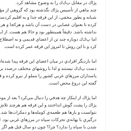
پژاك در مقابل پ‌ك‌ك را به وضوح مشاهد كرد.
چند ماهي از تأسيس پژاك نگذشته بود كه گروهي از مؤ
شبانه و بطور مخفي، از اين فرقه جدا و به اقليم كردستا
كرده تا بعنوان عصايي در دست آن باشد و هركجا و هر
نداشته باشد. دقيقاً همينطور بود و حالا هم هست. از اي
اما پ‌ك‌ك دوباره چند تن از اعضاي قديمي و به اصطلاح ا
كرد و با اين روش تا امروز اين فرقه عمر كرده است.
اما بارديگر افرادي در ميان اعضاي اين فرقه پيدا شده‌اند
دست پ‌ك‌ك نيستند و لذا با روشهاي مختلف درصدد برجست
پاسداران مرزهاي غربي كشور را مملو از نيرو كرده و ق
گفته اين دروغ محض است.
اما پژاك از اينكار چه هدفي را دنبال مي‌كرد؟ بعد از 
پژاك را پشت گوش انداختند و اين فرقه هم هرچند تلاش ك
نتوانست و بارها هم طعمه‌ي كومله‌ها و دمكرات‌ها شد.
درگيري با بهانه‌ي تحركات سپاه در مرزهاي غربي بود.
شدن با سپاه را ندارد؟ چرا؟ چون دو سال قبل هم اگر پ‌