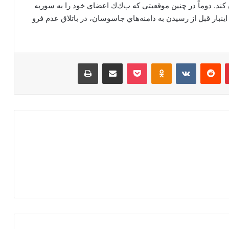
د. دوماً در چنين موقعيتي كه پ‌ك‌‌ك اعضاي خود را به سوريه
 اينبار قبل از رسيدن به دامنه‌هاي جاسوسان، در باتلاق عدم فرو
‫پین‌ترست
‫رددیت
‫VKontakte
‫Odnoklassniki
پاکت
اشتراک گذاری از طریق ایمیل
چاپ