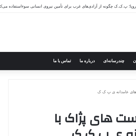
اروپا؛ پ.ک.ک چگونه از آزادی‌های غرب برای تأمین نیروی انسانی سوءاستفاده می‌کن
ن
چندرسانه‌ای
درباره ما
تماس با ما
ای عامدانه ی پ ک ک
 های پژاک با
ه ی پ ک ک