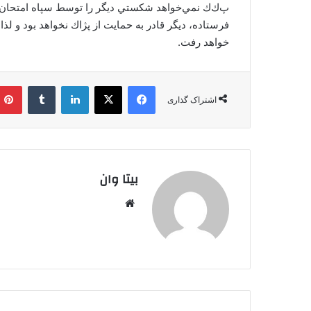
پ‌ك‌ك نمي‌خواهد شكستي ديگر را توسط سپاه امتحان كن
فرستاده، ديگر قادر به حمايت از پژاك نخواهد بود و لذا
خواهد رفت.
فیس بوک
X
لینکدین
‫تامبلر
اشتراک گذاری
بیتا وان
وبس
ایت