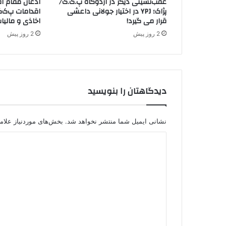
عقب‌نشینی دیگر در اردوگاه پ.ک.ک/
اذعان مقام اق
ط
پژاک؛ YPJ در اختیار جولانی داعشی
اقدامات پ‌ک‌ک
ه
قرار می گیرد!
اخاذی و مالیا
ی
2 روز پیش
2 روز پیش
ب
ا
ر
ز
ا
دیدگاهتان را بنویسید
ن
ی
نشانی ایمیل شما منتشر نخواهد شد.
بخش‌های موردنیاز علام
د
ی
د
گ
ا
ه