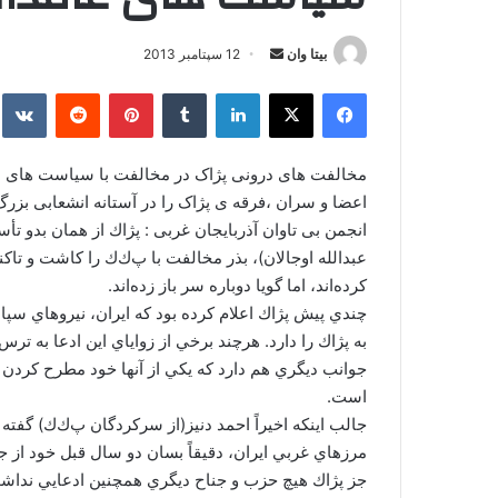
بیتا وان
ا
12 سپتامبر 2013
ر
فیس بوک
X
لینکدین
‫تامبلر
‫پین‌ترست
‫رددیت
kte
س
ا
ل
مخالفت های درونی پژاک در مخالفت با سیاست های پ 
ا
اعضا و سران ،فرقه ی پژاک را در آستانه انشعابی بزرگ
ی
م
عبدالله اوجالان)، بذر مخالفت با پ‌ك‌ك را كاشت و تاك
ی
كرده‌اند، اما گويا دوباره سر باز زده‌اند.
ل
چندي پيش پژاك اعلام كرده بود كه ايران، نيروهاي سپا
جوانب ديگري هم دارد كه يكي از آنها خود مطرح كردن و
است.
جالب اينكه اخيراً احمد دنيز(از سركردگان پ‌ك‌ك) گفته
مرزهاي غربي ايران، دقيقاً بسان دو سال قبل خود از 
جز پژاك هيچ حزب و جناح ديگري همچنين ادعايي نداشت