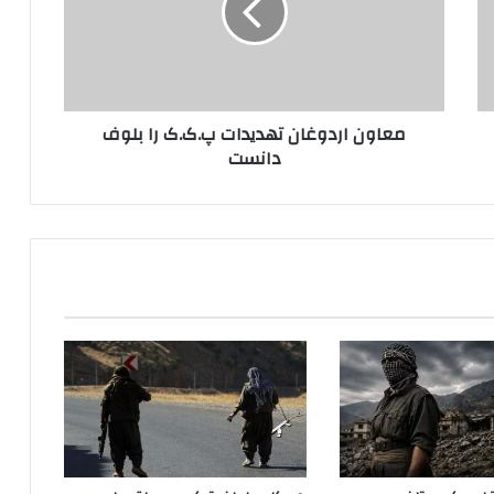
ن
ا
ر
د
و
معاون اردوغان تهدیدات پ.ک.ک را بلوف
غ
دانست
ا
ن
ت
ه
د
ی
د
ا
ت
پ
.
ک
.
ک
ر