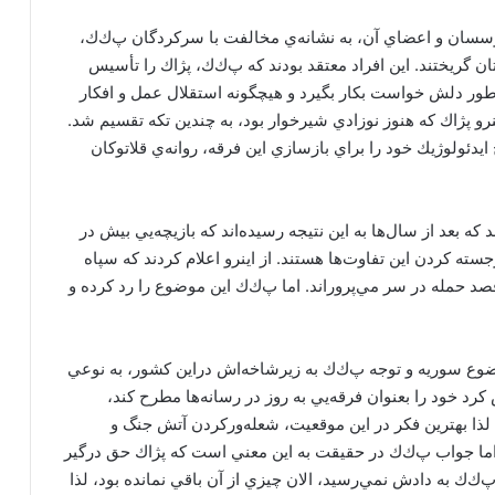
سسان و اعضاي آن، به نشانه‌ي مخالفت با سركردگان پ‌ك‌ك،
ن گريختند. اين افراد معتقد بودند كه پ‌ك‌ك‌، پژاك را تأسيس
طور دلش خواست بكار بگيرد و هيچگونه استقلال عمل و افكار
نرو پژاك كه هنوز نوزادي شيرخوار بود، به چندين تكه تقسيم شد.
يدئولوژيك خود را براي بازسازي اين فرقه‌، روانه‌ي قلاتوكان
 كه بعد از سال‌ها به اين نتيجه رسيده‌اند كه بازيچه‌يي بيش در
ه كردن اين تفاوت‌ها هستند. از اينرو اعلام كردند كه سپاه
صد حمله در سر مي‌پروراند. اما پ‌ك‌ك اين موضوع را رد كرده و
موضوع سوريه و توجه پ‌ك‌ك به زيرشاخه‌اش دراين كشور، به نوعي
رد خود را بعنوان فرقه‌يي به روز در رسانه‌ها مطرح كند،
 لذا بهترين فكر در اين موقعيت، شعله‌وركردن آتش جنگ و
 اما جواب پ‌ك‌ك در حقيقت به اين معني است كه پژاك حق درگير
ك‌ك به دادش نمي‌رسيد، الان چيزي از آن باقي نمانده بود، لذا