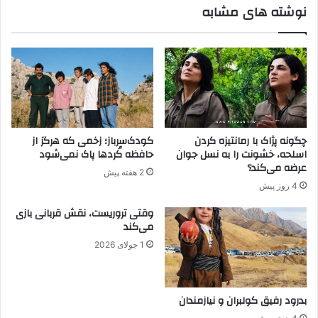
نوشته های مشابه
پ‌
د
ک‌
ر
ک
گ
،
ف
ن
ت
ه
م
ب
ا
ر
ن
آ
س
چگونه پژاک با رمانتیزه کردن
کودک‌سرباز؛ زخمی که هرگز از
م
ی
اسلحه، خشونت را به نسل جوان
حافظه کُردها پاک نمی‌شود
د
ا
عرضه می‌کند؟
2 هفته پیش
ه
س
4 روز پیش
ا
ی
ز
پ
وقتی تروریست، نقش قربانی بازی
م
ژ
می‌کند
ط
ا
1 جولای 2026
ا
ک
ل
ب
ا
بدرود رفیق کولبران و نیازمندان
ت