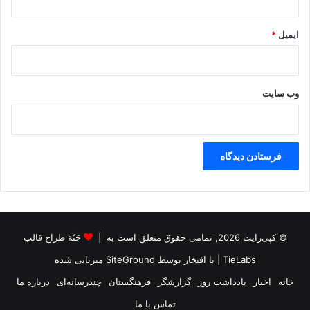
ایمیل
*
وب‌ سایت
© کپی‌رایت 2026, تمامی حقوق متعلق است به |
جَنَّة طراح قالب
TieLabs
| با افتخار توسط
SiteGround
میزبانی شده
خانه
اخبار
یادداشت روز
گزارشگر
فرهنگستان
چندرسانه‌ای
درباره ما
تماس با ما