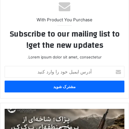
With Product You Purchase
Subscribe to our mailing list to
get the new updates!
Lorem ipsum dolor sit amet, consectetur.
آ
د
ر
س
ا
ی
م
ی
پ
ل
ژ
خ
ا