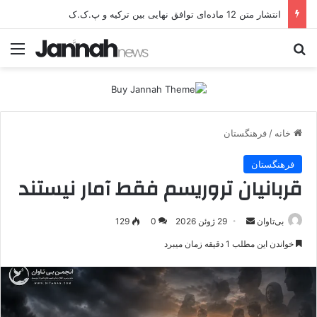
انتشار متن 12 ماده‌ای توافق نهایی بین ترکیه و پ.ک.ک
جستجو برای
منو
خانه
/
فرهنگستان
فرهنگستان
قربانیان تروریسم فقط آمار نیستند
بی‌تاوان
ا
29 ژوئن 2026
0
129
ر
خواندن این مطلب 1 دقیقه زمان میبرد
س
ا
ل
ا