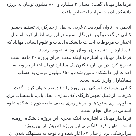
ا
فرماندار مهاباد گفت: امسال ۲ میلیارد و ۸۰۰ میلیون تومان به پروژه
ل
دانشکده ادبیات مهاباد اختصاص یافت.
ا
ی
انجمن بی تاوان آذربایجان غربی به نقل از خبرگزاری تسنیم ،جعفر
م
کتانی در گفت وگو با خبرنگار تسنیم در ارومیه، اظهار کرد: امسال
ی
اعتبارات مربوط به احداث دانشکده ادبیات و علوم انسانی مهاباد که
ل
۲ میلیارد و ۸۰۰ میلیون تومان بود به تصویب رسید.
فرماندار مهاباد با اشاره به اینکه مدت اجرای پروژه ۳۰ ماهه است
تصریح کرد: در این باره تاکنون یک میلیارد تومان اعتبار مربوط به
احداث این دانشکده تامین شده و ۸۵۰ میلیون تومان به حساب
پیمانکاران واریز شده است.
کتانی پیشرفت فیزیکی این پروژه را ۲۰ درصد عنوان کرد و گفت:
کارهایی از قبیل تجهیز کارگاه، کف‌سازی، ایجاد پانل، تاسیسات برق،
مقاوم‌سازی ستون‌ها و نیز بتن‌ریزی سقف طبقه دوم دانشکده علوم
انسانی در حال انجام است.
فرماندار مهاباد با اشاره به اینکه مجری این پروژه دانشگاه ارومیه
است، اظهار کرد: کلنگ‌زنی این پروژه که پیش از این پروژه
پیراپزشکی بود از سال ۶۷ آغاز شده و با توجه به مستهلک شدن آن