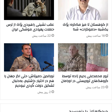
ی
س
؛
ت
د
ا
ا
ی
ع
س
از کوهستان تا میز مذاکره؛ پژاک
عقب نشینی راهبردی پژاک از ترس
ش
ی
یک‌شبه «دموکرات» شد!
حملات پهپادی موشکی ایران
ا
ا
18 ساعت پیش
22 ساعت پیش
ز
س
خ
ت
ا
ه
ک
ا
ت
ی
ر
پ
ک
ژ
ی
ا
ترور محمدعلی رحیم زاده توسط
نورالدین دمیرتاش: حتی اگر جهان را
ه
ک
گروهک‌های تروریستی در اورامان
هم در اختیار داشتیم، به‌دنبال
ب
تشکیل دولت کُردی نبودیم
،
23 ساعت پیش
ه
س
2 روز پیش
ک
ا
و
ی
ب
ر
دیدگاهتان را بنویسید
ا
ا