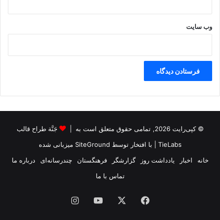
وب‌ سایت
© کپی‌رایت 2026, تمامی حقوق متعلق است به |
جَنَّة طراح قالب
TieLabs
| با افتخار توسط
SiteGround
میزبانی شده
خانه
اخبار
یادداشت روز
گزارشگر
فرهنگستان
چندرسانه‌ای
درباره ما
تماس با ما
فیس
X
یوتیوب
اینستاگرام