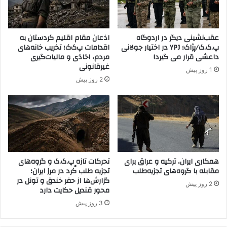
ن
ا
ا
ن
د
و
عقب‌نشینی دیگر در اردوگاه
اذعان مقام اقلیم کردستان به
ا
ر
پ.ک.ک/پژاک؛ YPJ در اختیار جولانی
اقدامات پ‌ک‌ک؛ تخریب خانه‌های
م
و
داعشی قرار می گیرد!
مردم، اخاذی و مالیات‌گیری
ه
س
غیرقانونی
1 روز پیش
د
ی
2 روز پیش
ا
ه
ر
د
د
ر
م
ن
ط
ق
همکاری ایران، ترکیه و عراق برای
تحرکات تازه پ.ک.ک و گروه‌های
ه
مقابله با گروه‌های تجزیه‌طلب
تجزیه طلب کُرد در مرز ایران؛
ه
گزارش‌ها از حفر خندق و تونل در
م
2 روز پیش
محور قندیل حکایت دارد
ک
ا
3 روز پیش
ر
ی