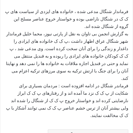
ا
ل
فرماندار شنگال مدعی شده ، خانواده های ایزدی از سیاست های پ
ا
ک ک در شنگال ناراضی بوده و خواستار خروج عناصر مسلح این
ی
گروه از شنگال شده اند.
م
به گزارش انجمن بی تاوان به نقل از پارتی نیوز، محما خلیل فرماندار
ی
شهر شنگال عراق اظهار داشت ،پ ک ک خانواده های ایزادی را
ل
داغدار و زندگی را برای آنان سخت کرده است. وی مدعی شد ، پ
ک ک کودکان خانواده های ایزادی را ربوده و به قندیل منتقل می
نماید و حتی در قندیل اجازه ملاقات به خانواده ها را نمی دهد و نهایتا
آنان را برای جنگ با ارتش ترکیه به سوی مرزهای ترکیه اعزام می
کند.
فرماندر شنگال در ادامه افزوده است : مردمان بسیاری برای
شکایت از پ ک ک نزد ما آمده اند و از رفتارهای پ ک ک ابراز
نارضایتی کرده اند و خواستار خروج پ ک ک از شنگال را شده اند
ولی بیشتر آنان از ترس خشم عناصر پ ک ک نمی توانند آشکار با پ
ک ک مخالفت نمایند.