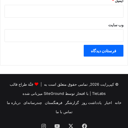
ایمیل
*
وب‌ سایت
© کپی‌رایت 2026, تمامی حقوق متعلق است به |
جَنَّة طراح قالب
TieLabs
| با افتخار توسط
SiteGround
میزبانی شده
خانه
اخبار
یادداشت روز
گزارشگر
فرهنگستان
چندرسانه‌ای
درباره ما
تماس با ما
فیس
X
یوتیوب
اینستاگرام