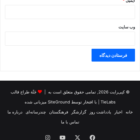
ایمیل
*
وب‌ سایت
© کپی‌رایت 2026, تمامی حقوق متعلق است به |
جَنَّة طراح قالب
TieLabs
| با افتخار توسط
SiteGround
میزبانی شده
خانه
اخبار
یادداشت روز
گزارشگر
فرهنگستان
چندرسانه‌ای
درباره ما
تماس با ما
فیس
X
یوتیوب
اینستاگرام