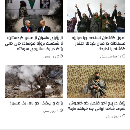
ر
م
ر
گ
؛
ر
افول گفتمان اسلحه؛ چرا مبارزه
از رؤیای «تهران از مسیر کردستان»
و
مسلحانه در میان کردها اعتبار
تا شکست پروژه موساد؛ جای خالی
ا
گذشته را ندارد؟
پژاک در یک سناریوی سوخته
ی
12 ساعت پیش
2 روز پیش
ت
ت
ل
خ
ی
ک
ج
و
پژاک در پیچ آخر؛ قندیل که خاموش
پژاک و پ‌ک‌ک؛ دو نام، یک مسیر؟
شود، شاخه ایرانی چه خواهد کرد؟
ا
4 روز پیش
ن
2 روز پیش
کُ
ر