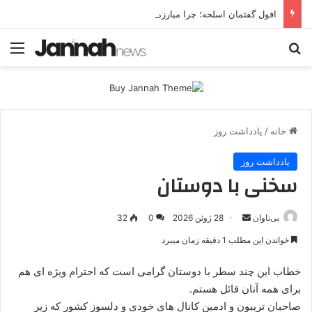
افول گفتمان اسلحه؛ چرا مبارزه مسلحانه در میان کردها اعتبار گذشته را ندارد؟
جستجو برای
منو
خانه
/
یادداشت روز
یادداشت روز
سخنی با دوستان
بی‌تاوان
ا
28 ژوئن 2026
0
32
ر
خواندن این مطلب 1 دقیقه زمان میبرد
س
ا
خطاب این چند سطر با دوستان گرامی است که احترام ویژه ای هم
ل
برای همه آنان قائل هستم.
ا
صاحبان تریبون و ادمین کانال های خودی و دلسوز کشور که زیر