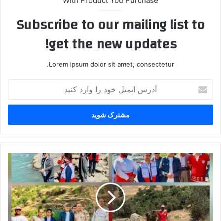
With Product You Purchase
Subscribe to our mailing list to
get the new updates!
Lorem ipsum dolor sit amet, consectetur.
آ
د
ر
س
ا
ی
م
ی
ا
ل
ن
خ
س
و
ا
د
ن
ر
ی
ا
ت