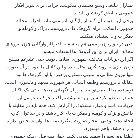
ی
بمباران تبلیغی وسیع دشمنان میکوشند چراغی برای تنویر افکار
م
عمومی مناطق کردنشین باشند.
ی
برخی ازین دوستان گاها از واژگان نادرستی مانند احزاب مخالف
ل
جمهوری اسلامی برای گروهک های تروریستی پژاک و کومله و
دمکرات و… استفاده میکنند.
حتی در تلویزیون رسمی هم متاسفانه اخیرا از واژگانی چون نیروهای
مخالف ایران برای این گروهک ها استفاده میشود.
اگر این جریانات مخالف جمهوری اسلامی بودند حتی علیرغم مسلح
بودن نیازی به روشنگری امثال بنده و این کانال ها نبود. در آن صورت
تنها نیروی نظامی و امنیتی مسئول برخورد با این گروهک ها بود.
مقابله با تروریسم وظیفه انسانی هر شهروند متعهد و دلسوزی است.
نویسنده مطلب می‌نویسد. مرزبان نگهبانی میدهد. حتی یک پاکبان
هم در مناطق کردنشین باید همیشه مراقب تحرکات عوامل این
جریانات باشد و موارد مشکوک را گزارش کند. همه باید در مقابله با
داعش و پژاک و کومله و دمکرات پای کار باشند و در حد توان کاری
انجام دهند. وقتی انفجار صورت میگیرد بمب ها توان تشخیص ندارند
و تر و خشک باهم میسوزد.
لطفا تروریسم را سفید شویی نکنید. چهار دهه قبل ازینکه جمهوری