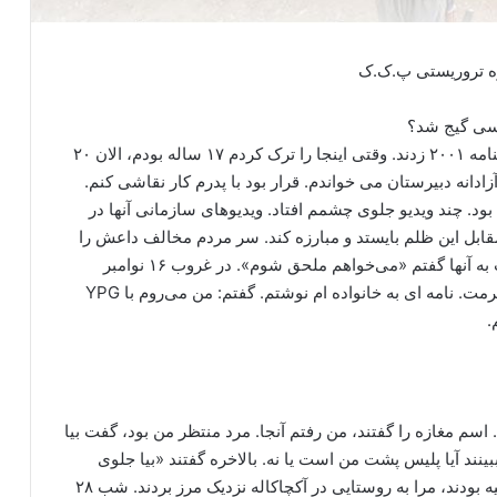
وه تروریستی پ.ک.ک
کسی گیج شد؟
راستش من متولد ۲۰۰۲ هستم ولی تصادفا روی شناسنامه ۲۰۰۱ زدند. وقتی اینجا را ترک کردم ۱۷ ساله بودم، الان ۲۰
دانه دبیرستان می خواندم. قرار بود با پدرم کار نقاشی کنم.
همه جا بود. چند ویدیو جلوی چشمم افتاد. ویدیوهای سازمانی آنها در
قابل این ظلم بایستد و مبارزه کند. سر مردم مخالف داعش را
می بریدند. YPG در مقابل آنها ایستاد. از طریق اینترنت به آنها گفتم «می‌خواهم ملحق شوم». در غروب ۱۶ نوامبر
(۲۰۱۸) پیامی به تلفن آمد. گفتند: یک تاکسی بگیر، بیا ببرمت. نامه ای به خانواده ام نوشتم. گفتم: من می‌روم با YPG
.
 اسم مغازه را گفتند، من رفتم آنجا. مرد منتظر من بود، گفت بیا
 ببینند آیا پلیس پشت من است یا نه. بالاخره گفتند «بیا جلوی
پرچم»، من رفتم آنجا. دو قاچاقچی داخل یک وسیله نقلیه بودند، مرا به روستایی در آکچاکاله نزدیک مرز بردند. شب ۲۸