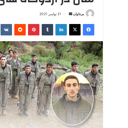
بی‌تاوان
ا
21 نوامبر 2021
ر
فیس بوک
X
لینکدین
‫تامبلر
‫پین‌ترست
‫رددیت
kte
س
ا
ل
ا
ی
م
ی
ل