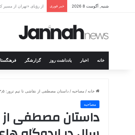
شنبه, آگوست 8 2026
خبر فوری
پژاک در پیچ آخر؛ قندیل ک
خانه
اخبار
یادداشت روز
گزارشگر
فرهنگستا
خانه
/
مصاحبه
/
داستان مصطفی از نقاشی تا تیم ترور: ۳٫۵ سال در اردوگاه های پ ک ک
مصاحبه
سال در اردوگاه ها