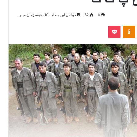
0
62
خواندن این مطلب 10 دقیقه زمان میبرد
‫VKonta
‫Odnoklassniki
پاکت