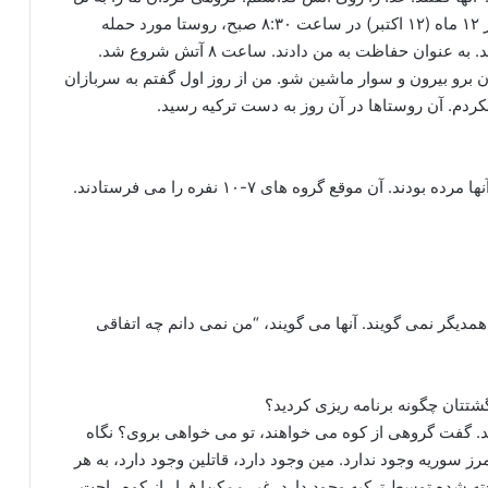
ابیض دادند، ما در خط روستا ماندیم. پس از رفتن او، در ۱۲ ماه (۱۲ اکتبر) در ساعت ۸:۳۰ صبح، روستا مورد حمله
ترکیه قرار گرفت. من و دو زن زنان پرتابگر موشک بودند. به عنوان حفاظت به من دادند. ساعت ۸ آتش شروع شد.
 برو بیرون و سوار ماشین شو. من از روز اول گفتم به سربازان
کردم. آن روستاها در آن روز به دست ترکیه رسید.
آن روز در روستای بعدی گروه دومی بودند که ۷ نفر از آنها مرده بودند. آن موقع گروه های ۷-۱۰ نفره را می فرستادند.
همدیگر نمی گویند. آنها می گویند، “من نمی دانم چه اتفاقی
آمد. گفت گروهی از کوه می خواهند، تو می خواهی بروی؟ نگاه
ز سوریه وجود ندارد. مین وجود دارد، قاتلین وجود دارد، به هر
ه شده توسط ترکیه وجود دارد. غیر ممکن! فرار از کوه راحت