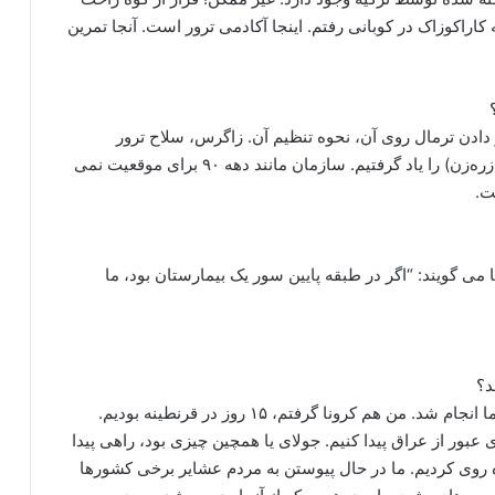
اراکوزاک در کوبانی رفتم. اینجا آکادمی ترور است. آنجا تمرین
اشینکف، آکیس، ام-۱۶ و نحوه قرار دادن ترمال روی آن، نحوه تنظیم آن. زاگرس، سلاح ترور
زرهی… جدا از آن، نحوه استفاده از شیار (اسلحه ترور زره‌زن) را یاد گرفتیم. سازمان مانند دهه ۹۰ برای موقعیت نمی
ت.
ا می گویند: “اگر در طبقه پایین سور یک بیمارستان بود، ما
د؟
سپس به روژاوا دریک رفتیم. اولین آزمایش کرونا برای ما انجام شد. من هم کرونا گرفتم، ۱۵ روز در قرنطینه بودیم.
 عبور از عراق پیدا کنیم. جولای یا همچین چیزی بود، راهی پیدا
در کیفمان گذاشتیم. ۱۰ ساعت پیاده روی کردیم. ما در حال پیوستن به مردم عشایر برخی کشورها