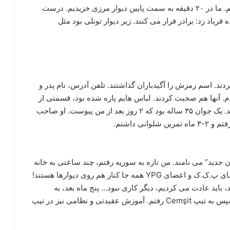
آبان یک ساعت پیاده روی کردیم و به خط مرزی رسیدیم. ما در ۲۰ دقیقه به سمت پایین دیوار مرزی خزیدیم. درست
یاد زد: برادر فرار می کنند. زیر دیوار تونلی بود مثل
ند. اسم رمزش را آگیدباران گذاشتند. تلفن آدرس، نام پدر و
زدم. آنها هم صحبت کردند. لباس هایم پاره شده بود، قسمتی از
بدنم غرق در خون بود. لباس نو دادند، به لباس نو آوردند. یک جوان ۳۵ ساله بود که ۲ روز بعد از من پیوست. او صاحب
نی داشتم.
جدید” می نامند. من تازه به سوریه رفتم، چند ساعتی به خانه
سازمان رفتیم. تصور کنید وارد خانه ای می شوید، اعضای پ.ک.ک و اعضای YPG همه جا کنار هم روی دیوارها هستند!
 تمرین شروع شد، باید عادت می کردیم، دیگر کاری نبود… پنج ماه بعد، به
دیرالزور رفتم. من افراد جدیدی را در Haseke دیدم، سپس به تیپ Cemşit رفتم. آموزش عقیدتی و نظامی نیز در تیپ