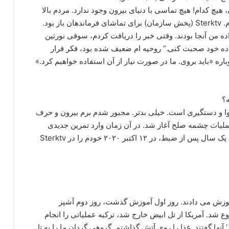
یچ کدام! هیچ تماسی با دنیای بیرون وجود ندارد. مردم بالا
تلویزیون تماشا می کنند. خانواده ام را هم در ستاد دیدم. Sterktv (پخش سازمان) برای تماشای فرماندهان باز بود.
ه من آنجا بودند. وقتی خبر را دریافت کردم، سوفی نورتین
واده خود صحبت کنی.” روحیه ام ضعیف شده بود، فکر فرار
باره «باید بروی. ما در صورت نیاز از آن استفاده خواهیم کرد.»
ه؟
وا و دستگیری است. خیلی بدتر. مجبور شدم برم بیرون و حرف
ملیات چشمه صلح آغاز شد. در آن زمان وارد تمرین جدیدی
شدیم. به قول خودشان زمان فرا رسیده است. درست یک سال پس از ضبط، در ۱۲ اکتبر ۲۰۲۰ خودم را در Sterktv
موزش می دادند. روز اول آموزش گذشت، روز دوم آشپز
 شد. آمریکا از تل ابیض خارج شد، ترکیه عملیاتی را انجام
آنها گفتند. غذا را روی آتش گذاشتم. گروهی گردان ما را به تل