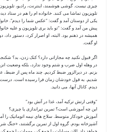
چیزی نیست. گوشی هوشمند، اینترنت، رادیو، تلویزیون، ه
یکی از دوستان آمد و گفت: “عکس شما را دیدم”. خانواد
پیش من آمد و گفت: “تو باید بری تلویزیون و علیه خان
همیشه در ذهنم بود. البته، او اصرار کرد، دستور داد، دو
او گفت.
اگر قبول نکنید چه مجازاتی دارد؟ کتک زدن، بد؟ شکنج
در وهله اول ضرب و شتم وجود ندارد، بلکه وضعیت انز
بزنم. در دیرالزور ضبط کردیم. چند ماه پس از ضبط، ع
دیدم. کانال آنها، می دانید.
“وقتی ارتش ترکیه آمد، غذا در آتش بود”
این چه آموزشی است؟ تمرین تیراندازی یا چیزی؟
آموزش خودکار متوسط. سلاح های نیمه اتوماتیک را آ
آشپزخانه بودم. گروه اول از تمرین برگشتند، «جنگ شروع
خواهد داد. الان وسایلت را جمع کن، مهمات را جمع کن.’ 