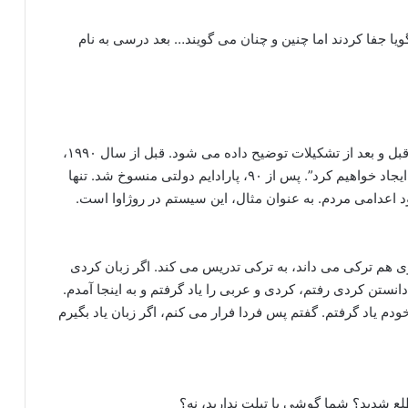
ا جفا کردند اما چنین و چنان می گویند… بعد درسی به نام
حقیقت آپو، زندگی آپو. در آموزش ایدئولوژیک، دهه ۹۰ قبل و بعد از تشکیلات توضیح داده می شود. قبل از سال ۱۹۹۰،
عبدالله اوجالان می گفت “ما یک دولت جدید کردستان ایجاد خواهیم کرد”. پس از ۹۰، پارادایم دولتی منسوخ شد. تنها
 اعدامی مردم. به عنوان مثال، این سیستم در روژاوا است.
ی هم ترکی می داند، به ترکی تدریس می کند. اگر زبان کردی
، ترکی صحبت کنید. من در سال ۲۰۱۹ بدون دانستن کردی رفتم، کردی و عربی را یاد گرفتم و به اینجا آمدم.
دم یاد گرفتم. گفتم پس فردا فرار می کنم، اگر زبان یاد بگیرم
لع شدید؟ شما گوشی یا تبلت ندارید، نه؟