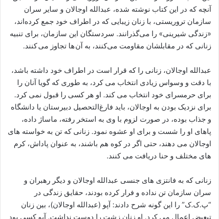
آنچه که در این کتاب نوشته شده، عبدالله اوجالان و سایر سران
سازمان تروریستی، با زنان زیبایی که در اطراف خود جمع کرده‌اند،
«زندگی شیرینی» را می‌گذرانند. سردستگان این سازمان، برای تنبیه
زنانی که در مقابلشان مقاومت می‌کنند، به آن ها تجاوز می کنند.
عبدالله اوجالان، زنانی را که قرار است در اطراف خود داشته باشد،
با دقت و وسواس زیادی انتخاب می‌ کرد، به طوری که گویا آنان را
برای حرمسرای خود انتخاب می‌ کند. او هر کسی را قبول نمی ‌کرد.
برای نزدیک بودن به اوجالان، باید فارغ‌التحصیل دبیرستان یا دانشگاه
و جذاب بوده، در صورت لزوم با وی به استخر رفته، ماساژ داده،
پاهای او را شست و برای او عشوه نمود. زنانی که تن به خواسته ‌های
اوجالان می ‌دهند، حتی اگر در کوه هم باشند، به عنوان پاداش، کرم‌
های مختلف و حنا دریافت می ‌کنند.
زنانی که به فانتزی ‌های جنسی عبدالله اوجالان و دیگر رهبران و
سران سازمان تن نداده و فرار کرده بودند، حقایق زندگی در
“پ.ک.ک” را این ‌گونه شرح دادند: آپو (عبدالله اوجالان)، بین زنان
تبعیض اعمال می ‌کرد. او زنان زشت را دوست نداشت. آپو کسی بود