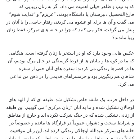
که به تیپ و ظاهر خیلی اهمیت می‌ داد. اگر به زنان زیبایی که
فارغ‌التحصیل دبیرستان یا دانشگاه بودند، “عزیزم” و “فدایت شوم”
می ‌گفت و آن ها برای او عشوه می ‌کردند، رفتار خاصی را با آنان در
پیش می‌ گرفت، فکر می‌ کنید که چرا در خانه ‌های تمرکز، فقط زنان
زیبا ماندند؟
عکس ‌هایی وجود دارد که او در استخر با زنان گرفته است. هنگامی
که ما در کوه‌ ها و بیابان ‌ها از فرط گرسنگی در حال مرگ بودیم، آن
ها در قصرها زندگی می ‌کردند؛ سفره‌ های آنان حتی از سفره
شاهان هم رنگین‌تر بود و حرمسراهای قدیمی را در ذهن من تداعی
می‌ کرد.
در داخل حزب، یک طبقه خاص تشکیل شد. طبقه ‌ای که از الهه‌ های
اوجالان تشکیل شده و ما به آنان “زنان مرکزی” می ‌گوییم. این طبقه
از زنانی تشکیل شده که در جنگ شرکت نکرده ‌اند و خارج از مناطق
و شرایط سخت و دشوار، عموماً در قرارگاه‌ ها مانده و خصوصاً در
خانه‌ های تمرکز عبدالله اوجالان زندگی کرده‌ اند. این زنان موقعیت
کاملاً ممتازی در داخل سازمان دارند. در شرایطی که ما پس از پایان