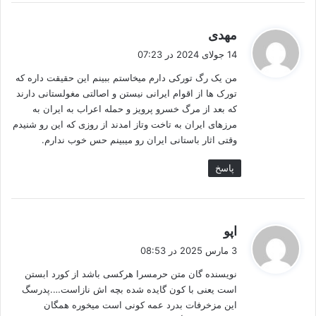
گ
مهدی
ف
14 جولای 2024 در 07:23
ت
من یک رگ تورکی دارم میخاستم ببینم این حقیقت داره که
:
تورک ها از اقوام ایرانی نیستن و اصالتی مغولستانی دارند
که بعد از مرگ خسرو پرویز و حمله اعراب به ایران به
مرزهای ایران به تاخت وتاز امدند از روزی که این رو شنیدم
وقتی اثار باستانی ایران رو میبینم حس خوب ندارم.
پاسخ
گ
اپو
ف
3 مارس 2025 در 08:53
ت
نویسنده گان متن حرمسرا هرکسی باشد از کورد ابستن
:
است یعنی با کون گایده شده بچه اش نازاست….پدرسگ
این مزخرفات بدرد عمه کونی است میخوره همگان