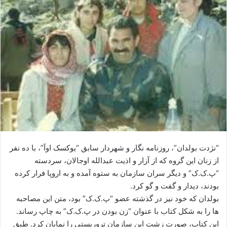
ی
م
ی
ل
“نژدت بولدان”، روزنامه ‌نگار و شهردار سابق “یوکسک اوآ”، با ده نفر
از زنان این گروه که از آزار و اذیت عبدالله اوجالان، سردسته
“پ.ک.ک” و دیگر سران سازمان به ستوه آمده و به اروپا فرار کرده
بودند، دیدار و گفت ‌و گو کرد.
بولدان که خود نیز در گذشته عضو “پ.ک.ک” بود، متن این مصاحبه
‌ها را به شکل کتاب با عنوان “زن بودن در پ.ک.ک” به چاپ رساند.
این کتاب، صورت زشت این سازمان تروریستی را نمایان کرد. طبق