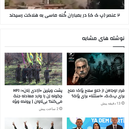
ی
ک
ا
ک
٢ عنصر (پ ک ک) در بمباران کُنه ماسی به هلاکت رسیدند
ی
)
ر
د
ا
ر
ن
ب
نوشته های مشابه
و
م
ع
ب
ر
ا
ا
ر
ق
ا
ا
ن
ف
کُ
ز
ن
ا
ه
فرار اوجالان از خلع سلاح پژاک؛ صلح
پشت ویترین «آزادی زنان»؛ HPJ
ی
م
برای پ.ک.ک، «استثنا» برای پژاک؟
چگونه زن را وارد معادله جنگ
ش
ا
می‌کند؟ بی‌تاوان | پرونده ویژه
13 دقیقه پیش
م
س
2 ساعت پیش
ی‌
ی
ی
ب
ا
ه