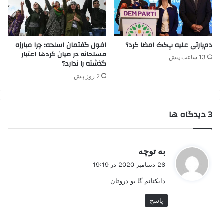
ب
ه
د
ل
ا
ک
ت
دم‌پارتی علیه پ‌ک‌ک امضا کرد؟
افول گفتمان اسلحه؛ چرا مبارزه
مسلحانه در میان کردها اعتبار
ر
13 ساعت پیش
گذشته را ندارد؟
س
ی
2 روز پیش
د
ن
د
‫3 دیدگاه ها
گ
به توچه
ف
26 دسامبر 2020 در 19:19
ت
دایکتانم گا بو دروتان
:
پاسخ