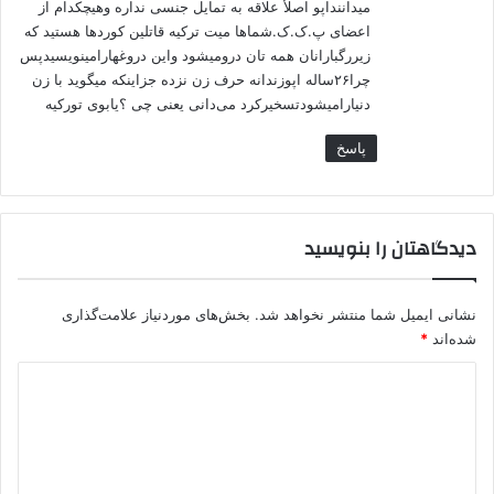
میداننداپو اصلأ علاقه به تمایل جنسی نداره وهیچکدام از
اعضای پ.ک.ک.شماها میت ترکیه قاتلین کوردها هستید که
زیررگبارانان همه تان درومیشود واین دروغهارامینویسیدپس
چرا۲۶ساله اپوزندانه حرف زن نزده جزاینکه میگوید با زن
دنیارامیشودتسخیرکرد می‌دانی یعنی چی ؟یابوی تورکیه
پاسخ
دیدگاهتان را بنویسید
نشانی ایمیل شما منتشر نخواهد شد.
بخش‌های موردنیاز علامت‌گذاری
شده‌اند
*
د
ی
د
گ