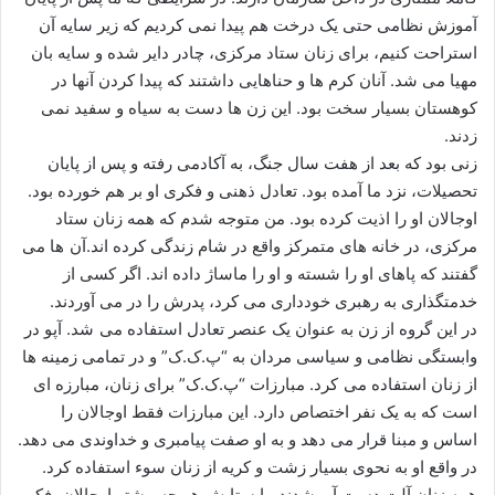
آموزش نظامی حتی یک درخت هم پیدا نمی ‌کردیم که زیر سایه آن
استراحت کنیم، برای زنان ستاد مرکزی، چادر دایر شده و سایه ‌بان
مهیا می ‌شد. آنان کر‌م‌ ها و حناهایی داشتند که پیدا کردن آنها در
کوهستان بسیار سخت بود. این زن ها دست به سیاه و سفید نمی‌
زدند.
زنی بود که بعد از هفت سال جنگ، به آکادمی رفته و پس از پایان
تحصیلات، نزد ما آمده بود. تعادل ذهنی و فکری او بر هم خورده بود.
اوجالان او را اذیت کرده بود. من متوجه شدم که همه زنان ستاد
مرکزی، در خانه‌ های متمرکز واقع در شام زندگی کرده ‌اند.آن ها می
‌گفتند که پاهای او را شسته و او را ماساژ داده‌ اند. اگر کسی از
خدمتگذاری به رهبری خودداری می ‌کرد، پدرش را در می‌ آوردند.
در این گروه از زن به عنوان یک عنصر تعادل استفاده می شد. آپو در
وابستگی نظامی و سیاسی مردان به “پ.ک.ک” و در تمامی زمینه ‌ها
از زنان استفاده می کرد. مبارزات “پ.ک.ک” برای زنان، مبارزه ‌ای
است که به یک نفر اختصاص دارد. این مبارزات فقط اوجالان را
اساس و مبنا قرار می‌ دهد و به او صفت پیامبری و خداوندی می‌ دهد.
در واقع او به نحوی بسیار زشت و کریه از زنان سوء استفاده کرد.
همه زنان آلت دست آپو شدند. با ستایش هر چه بیشتر اوجالان، فکر