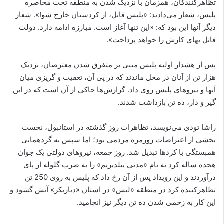
تظاهرکنندگان، همزمان با نزدیک شدن به منطقه تحت محاصره
پلیس، شعار می‌دادند: «پلیس قاتل، از کردستان خارج شو!». شعار
دیگر آنها این بود که: «این تنها آغاز است. مبارزه ادامه دارد. دولت
قاتل بهای کارش را خواهد پرداخت».
پس از هشدار اولیه پلیس مبنی بر متفرق شدن معترضان، نزدیک
هزار تن ‌از آنان در محل ‌ماندند که در پی آن، تعقیب و گریزی میان
آنها و نیروهای پلیس روی داد. گزارش‌ها حاکی از آن است که در این
گیر و دار، ده تن بازداشت شدند.
راشا تودی می‌نویسد، تظاهرات روز گذشته در استانبول، نخست
بخشی از اعتراضات روزمره مردمی بود؛ اما سپس به گردهمایی
همبستگی با کردها تبدیل شد. روز جمعه، نیروهای دولتی یک جوان
هجده ساله کرد به نام «مدنی ییلدیریم» را به ضرب گلوله از پای
درآوردند و این رویداد پس از آن رخ داد که پلیس به روی 250 تن‌
تظاهرکننده کرد در منطقه «لیس» در استان «دیاربکر» آتش گشود و
این کار به زخمی شدن ده تن دیگر نیز انجامید.