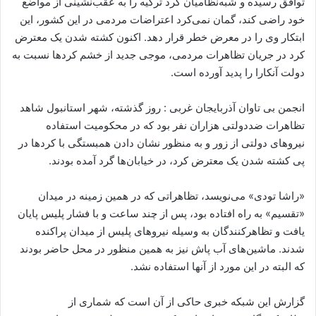
توافق رسیده و شبه‌نظامیان کرد ترکیه را به عقب‌نشینی از مواضع
ا
خود راضی کند، ‌گمان نمی‌کرد اعتراضات مردمی در این کشور، این
ی
ابتکار وی را در معرض خطر قرار دهد. اکنون کشته شدن یک معترض
م
کرد در جریان تظاهرات مردمی، موجی جدید از خشم کردها نسبت به
ی
دولت آنکارا را پدید آورده است.
ل
انجمن بی تاوان آذربایجان غربی : روز گذشته، شهر استانبول شاهد
تظاهرات ضددولتی هزاران نفر بود که در محکومیت استفاده
نیروهای دولتی از زور و به منظور نشان دادن همبستگی با کردها در
پی کشته شدن یک معترض کرد، در خیابان‌ها گرد آمده بودند.
«راشا تودی» می‌نویسد، تظاهراتی که در همین زمینه در میدان
«تقسیم» به راه افتاده بود، پس از چند ساعت و با فشار پلیس پایان
یافت و تظاهرکنندگان به وسیله نیروهای پلیس از میدان پراکنده
شدند. ماشین‌های آب پاش نیز به همین منظور در محل حاضر بودند
که البته در این مورد از آنها استفاده نشد.
گزارش این شبکه خبری حاکی از آن است که شماری از