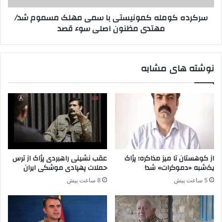
ع
م
سرکرده کومله کمونیستی با سمی مهلک مسموم شد/
ت
ل
مهتدی مظنون اصلی سوء قصد
ر
ه
ض
ک
د
م
ر
و
نوشته های مشابه
7
ن
ش
ی
ه
س
ر
ت
ت
ی
ر
ب
ک
ا
ی
س
ه
م
از کوهستان تا میز مذاکره؛ پژاک
عقب نشینی راهبردی پژاک از ترس
ی
یک‌شبه «دموکرات» شد!
حملات پهپادی موشکی ایران
م
5 ساعت پیش
8 ساعت پیش
ه
ل
ک
م