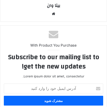
بیتا وان
وبس
ایت
With Product You Purchase
Subscribe to our mailing list to
get the new updates!
Lorem ipsum dolor sit amet, consectetur.
آ
د
ر
س
ا