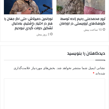
س
م
و
م
ترور محمدعلی رحیم زاده توسط
نورالدین دمیرتاش: حتی اگر جهان را
ش
گروهک‌های تروریستی در اورامان
هم در اختیار داشتیم، به‌دنبال
تشکیل دولت کُردی نبودیم
د
10 ساعت پیش
/
2 روز پیش
م
ه
ت
دیدگاهتان را بنویسید
د
ی
م
نشانی ایمیل شما منتشر نخواهد شد.
بخش‌های موردنیاز علامت‌گذاری
ظ
ن
شده‌اند
*
و
د
ن
ا
ی
ص
د
ل
ی
گ
س