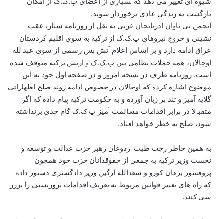
شیوه ای تغییر می دهد که بسیاری از اعضای پ.ک.ک از امکان
ا
بازگشت به زندگی عادی برخوردار شوند.
ی
انجمن بی تاوان آذربایجان غربی به نقل از روزنامه ستار، عقب
م
نشینی و خروج نیروهای پ.ک.ک از ترکیه به سوی اقلیم کردستان
ی
عراق ادامه دارد و بر اساس اعلام آتش بس رسمی از سوی عبدالله
ل
اوجالان، همه حملات نظامی بین پ.ک.ک و ارتش ترکیه متوقف شده
است. روزنامه طرف در نسخه امروز و در صفحه اول خود به این
موضوع اشاره کرده که اوجالان در خصوص ادامه روند صلح اظهاراتی
گلایه آمیز و تند بر زبان آورده و به حکومت ترکیه پیام داده که اگر
متقبالا در برابر اقدامات مسالمت آمیز پ.ک.ک گام جدی برنداشته
شود، صلح به خطر خواهد افتاد.
به همین خاطر رجب طیب اردوغان رهبر حزب عدالت و توسعه و
نخست وزیر ترکیه به جمعی از حقوقدانان حزب خود همچون
پروفسور برهان کوزو و سعدالله ارگین وزیر دادگستری دستور داده
که راه های تغییر قوانین مربوط به تعریف اقدامات تروریستی را بررر
سی کنند.