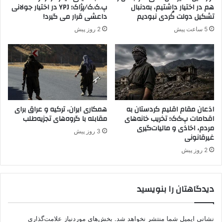
ژ
هم در اختیار داشتیم، به‌دنبال
پ.ک.ک/پژاک؛ YPJ در اختیار جولانی
ا
تشکیل دولت کُردی نبودیم
داعشی قرار می گیرد!
ک
5 ساعت پیش
2 روز پیش
ت
ش
ی
ع
و
خ
ا
ک
اذعان مقام اقلیم کردستان به
همکاری ایران، ترکیه و عراق برای
اقدامات پ‌ک‌ک؛ تخریب خانه‌های
مقابله با گروه‌های تجزیه‌طلب
س
مردم، اخاذی و مالیات‌گیری
پ
3 روز پیش
غیرقانونی
ا
ر
2 روز پیش
ی
ش
د
دیدگاهتان را بنویسید
نشانی ایمیل شما منتشر نخواهد شد.
بخش‌های موردنیاز علامت‌گذاری