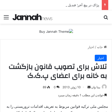
پژاک در پیچ آخر؛ قندیل که خاموش شود، شاخه ایرانی چه خواهد کرد؟
جستجو برای
منو
خانه
/
اخبار
اخبار
تلاش برای تصویب قانون بازگشت
به خانه برای اعضای پ.ک.ک
بیتا وان
ا
10 ژوئن 2013
0
89
ر
خواندن این مطلب 1 دقیقه زمان میبرد
س
ا
مجلس ملی ترکیه قوانین مربوط به تعریف اقدامات تروریستی را به
ل