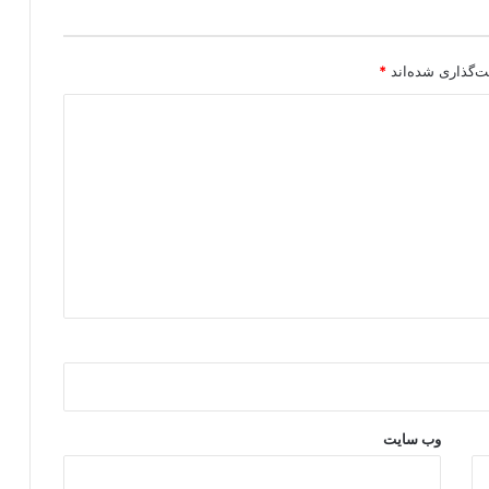
ا
ر
گ
ا
ت‌گذاری شده‌اند
*
ه
ه
ا
ي
پ
.
ک
.
ک
د
ر
ش
م
ا
ل
ع
وب‌ سایت
ر
ا