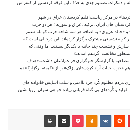
له و دمکرات تصمیم جدی به حذف این فرقه کردستیز از کنفراس
ردها» در مرکز ریاست‌اقلیم کردستان عراق در شهر
ردستان های ایران ،ترکیه ،عراق و سوریه ؛ هر دو حزب
و «خالد عزیزی» به اضافه هر سه شاخه حزب کومله «عمر
شهر کویه نشستی مشترک برگزار کرده‌اند. این درحالی است که
سازش و نشست چند جانبه با یکدیگر نیستند, اما وقتی که
بمنظور مخالفت, گردهم آمدند.»
در مصاحبه با گزارشگر خبرگزاری فرات,اذعان داشت::«هدف
تفاق هم «حزب حیات آزاد کردستان, پژاک» را از «کمیته برگزار‌کننده
 مردم مظلوم کُرد جزء ناامنی و سلب آسایش خانواده های
فزاید و کُردهای بی گناه قربانی زیاده خواهی سران اروپا نشین
‫پین‌ترست
‫رددیت
‫VKontakte
‫Odnoklassniki
پاکت
اشتراک گذاری از طریق ایمیل
چاپ