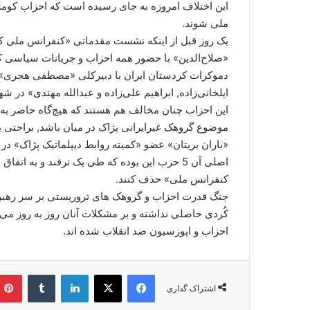
این اختلاف امروزه به جای رسیده است که احزاب کوم
ملی شوند.
یک روز قبل از اینکه نشست مقدماتی «کنفرانس ملی ک
«صلاح‌الدین» با حضور همه احزاب و جریانات سیاسی ک
دموکرات کردستان ایران با دبیرکلی «مصطفی هجری» 
ایلخانی‌زاده, ابراهیم علی‌زاده و عبدالله مهتدی» در 
این احزاب چنان مخالف هم هستند که هیچ‌گاه حاضر به 
موضوع گروهک غیرایرانی پژاک در میان باشد, براحتی 
«باران بریتان» عضو «کمیته روابط دیپلماتیک پژاک» 
اصلی آن 5 حزب این بوده که طی یک ترفند و به ا
کنفرانس ملی» حذف کنند.
جنگ قدرت احزاب و گروهک های تروریستی بر سر رهبری
کُردی حاصلی نداشته و بر مشکلات آنان روز به روز می ا
احزاب و اپوزسیون ضد انقلاب شده اند.
فیس بوک
X
لینکدین
‫تامبلر
اشتراک گذاری