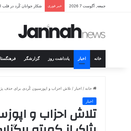
جمعه, آگوست 7 2026
خبر فوری
انتشار متن 12 ماده‌ای توافق نهایی بین ترکیه و پ.ک.ک
خانه
اخبار
یادداشت روز
گزارشگر
فرهنگستا
خانه
/
اخبار
/
تلاش احزاب و اپوزسیون کُردی برای حذف پژا
اخبار
تلاش احزاب و اپوزس
پژاک از کمیته برگزا