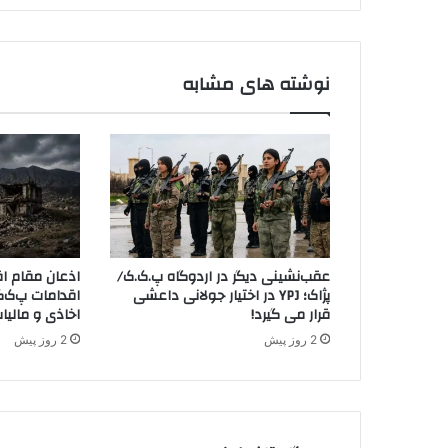
ن
د
ظ
ا
م
نوشته های مشابه
ی
د
ر
م
ن
ا
ط
ق
ک
عقب‌نشینی دیگر در اردوگاه پ.ک.ک/
اذعان مقام اق
ر
پژاک؛ YPJ در اختیار جولانی داعشی
اقدامات پ‌ک‌ک
د
قرار می گیرد!
اخاذی و مالیا
ن
2 روز پیش
2 روز پیش
ش
ی
ن
س
و