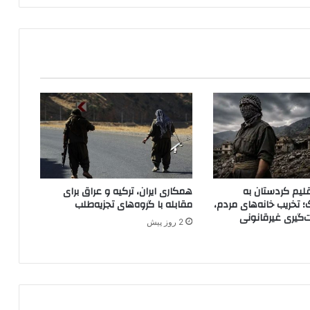
ه
ا
ي
ت
ج
س
س
ي
ت
ر
ک
ي
ه
لیم کردستان به
همکاری ایران، ترکیه و عراق برای
ب
؛ تخریب خانه‌های مردم،
مقابله با گروه‌های تجزیه‌طلب
ر
ت‌گیری غیرقانونی
2 روز پیش
ف
ر
ا
ز
ق
ر