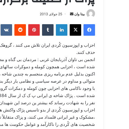
بیتا وان
ا
25 جولای 2013
ر
فیس بوک
X
لینکدین
‫تامبلر
‫پین‌ترست
‫رددیت
kte
س
ا
ل
احزاب و اپوزسیون کُردی ایران تلاش می کنند ، گروهک 
ا
حذف کنند.
ی
انجمن بی تاوان آذربایجان غربی : مردمان بی گناه و 
م
شده است ، احزابی همچون کومله و دموکرات سالهای زی
ی
اکنون بدلیل عدم برنامه ریزی منجسم به چندین شاخ
ل
متوالی و مداوم در عرصه سیاسی و نظامی بار دیگر بدن
با وجود ناکامی های احزابی چون کومله و دمکرات گرو
نفر را به شهادت رساند که بیشتر ین درصد این شهیدان 
احزاب و اپوزسیون کُردی از بدو تاسیس پژاک واکنش ها
،مشکوک و غیر ایرانی قلمداد می کنند، و پزاک متقابلاً ت
شخصیت های کُردی را ناکارآمد و عوامل حکومت ها می 