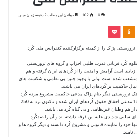
0
102
خواندن این مطلب 2 دقیقه زمان میبرد
‫VKonta
‫Odnoklassniki
پاکت
تروریستی پژاک را از کمیته برگزارکننده کنفرانس ملی کُرد
مظلوم کُرد قربانی قدرت طلبی احزاب و گروه های تروریستی
ادی است آرامش و امنیت را از کُردهای ایران گرفته و هم
ه منشعب شده است ،ولی با وجود چنین بی نظمی و شکست های
بال حاکمیت بر کُردهای ایران می باشند.
هک تروریستی دیگر بنام پژاک مدعی حاکمیت مشروع مردم کُرد
شده است . پژاک شاخه ی ایرانی پ ک ک از سال 1384 مدعی احقاق حقوق کُردهای ایران شده و تاکنون نزد به 250
از هم وطنان غیرنظامی و بی گناه کُرد می باشد.
ی سلبی شدیدی علیه این فرقه داشته اند و آن را ضدکُرد
نها خود را نماینده قانونی و مشروع کُرد دانسته و دیگر گروه ها و
نامند.