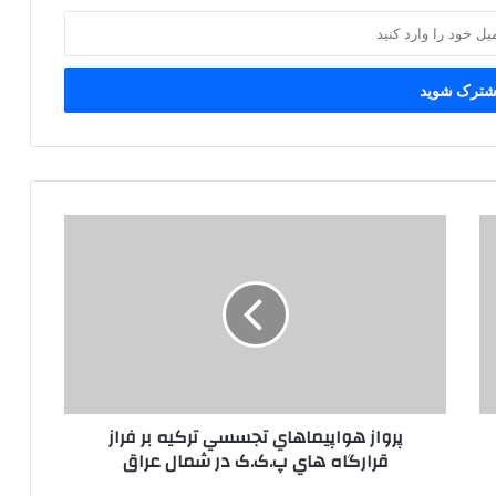
پ
ر
و
ا
ز
ه
و
ا
پ
پرواز هواپيماهاي تجسسي ترکيه بر فراز
ي
قرارگاه هاي پ.ک.ک در شمال عراق
م
ا