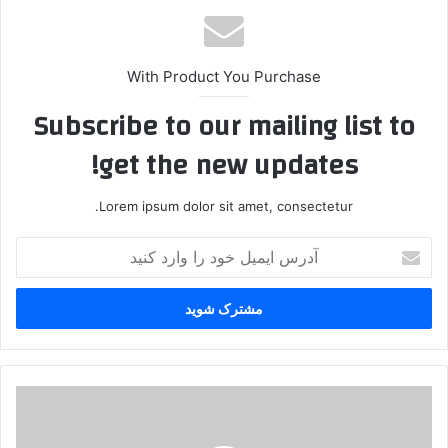
With Product You Purchase
Subscribe to our mailing list to
get the new updates!
Lorem ipsum dolor sit amet, consectetur.
آ
د
ر
س
ا
ی
م
ی
خ
ل
ی
خ
ا