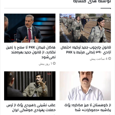
نوشته های مشابه
د
ا
ر
ه
ر
م
و
گ
ن
ا
د
ه
ص
ی
ل
م
ح
ج
قانون چارچوب جدید ترکیه؛ احتمال
هاکان فیدان: PKK تا سلاح را زمین
ا
ب
آزادی ۳۹۰۰ زندانی مرتبط با PKK
نگذارد، از قانون جدید بهره‌مند
م
و
نمی‌شود
4 ساعت پیش
ر
ر
1 روز پیش
ا
ی
ل
م
ی
ر
ش
و
ه
ب
د
از کوهستان تا میز مذاکره؛ پژاک
عقب نشینی راهبردی پژاک از ترس
یک‌شبه «دموکرات» شد!
حملات پهپادی موشکی ایران
ه
ی