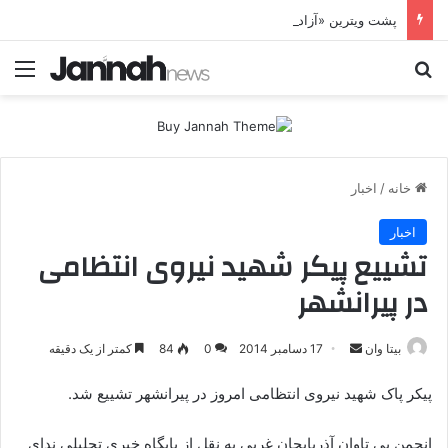
پشت ویترین «آزادی زنان»؛ HPJ چگونه زن را وارد معادله جنگ می‌کند؟ بی‌تاوان | پرونده ویژه
جستجو برای
منو
خانه
/
اخبار
اخبار
تشییع پیکر شهید نیروی انتظامی
در پیرانشهر
بیتا وان
ا
17 دسامبر 2014
0
84
کمتر از یک دقیقه
ر
پیکر پاک شهید نیروی انتظامی امروز در پیرانشهر تشییع شد.
س
ا
انجمن بی تاوان آذربایجان غربی به نقل از پایگاه خبری تحلیلی ندای
ل