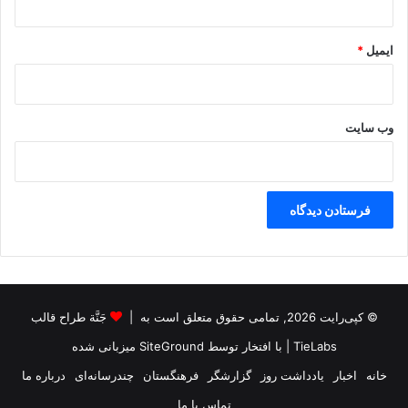
ایمیل
*
وب‌ سایت
© کپی‌رایت 2026, تمامی حقوق متعلق است به |
جَنَّة طراح قالب
TieLabs
| با افتخار توسط
SiteGround
میزبانی شده
خانه
اخبار
یادداشت روز
گزارشگر
فرهنگستان
چندرسانه‌ای
درباره ما
تماس با ما