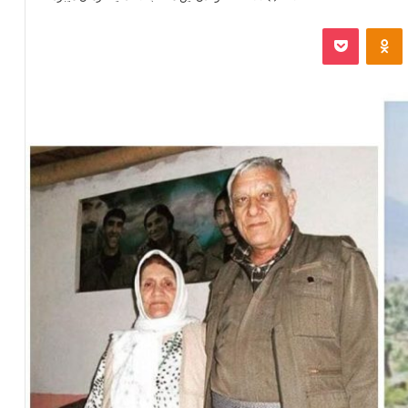
‫VKonta
‫Odnoklassniki
پاکت