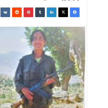
ر
فیس بوک
X
لینکدین
‫تامبلر
‫پین‌ترست
‫رددیت
kte
س
ا
ل
ا
ی
م
ی
ل