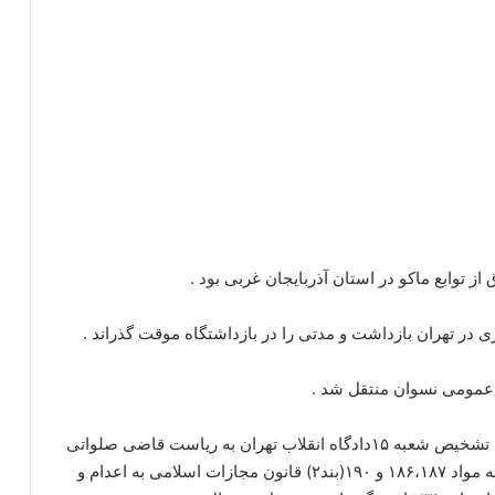
این محکوم پس از طی گردش کار قانونی پرونده، بنا به تشخیص شعبه ۱۵دادگاه انقلاب تهران به ریاست قاضی صلواتی
، به اتهام محاربه از طریق همکاری با “پژاک” با استناد به مواد ۱۸۶،۱۸۷ و ۱۹۰(بند۲) قانون مجازات اسلامی به اعدام و