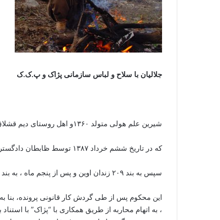
جلالیان با سلاح و لباس سازمانی پژاک و پ.ک.ک
شیرین علم هولی متولد ۱۳۶۰و اهل روستای دیم قشلاق از توابع ماکو در استان آذربایجان غربی بود .
که در تاریخ ششم خرداد ۱۳۸۷ توسط ظابطان دادگستری در تهران بازداشت و مدتی را در بازداشتگاه موقت گذراند .
سپس به بند ۲۰۹ زندان اوین و پس از پنجم ماه ، به بند عمومی نسوان منتقل شد .