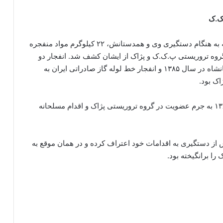
.ک.ک
فرزاد کمانگر در تابستان ۱۳۸۵ در تهران دستگیر شد که به هنگام دستگیری وی و همدستانش، ۲۲ کیلوگرم مواد منفجره
۳ نسخه پوستر رهبران گروه تروریستی پ.ک.ک و پژاک از ایشان کشف شد. انفجار دو
بمب در ساختمان‌های فرمانداری و اداره بازرگانی کرمانشاه در سال ۱۳۸۵ و انفجار خط لوله گاز صادراتی ایران به
اک بود.
فرزاد کمانگر همراه با همدستانش در ۱۹ اردیبهشت ۱۳۸۹ به جرم عضویت در گروه تروریستی پژاک و اقدام مسلحانه
ز دستگیری به اقدامات خود اعتراف کرده و در همان موقع به
ا برانگیخته بود.