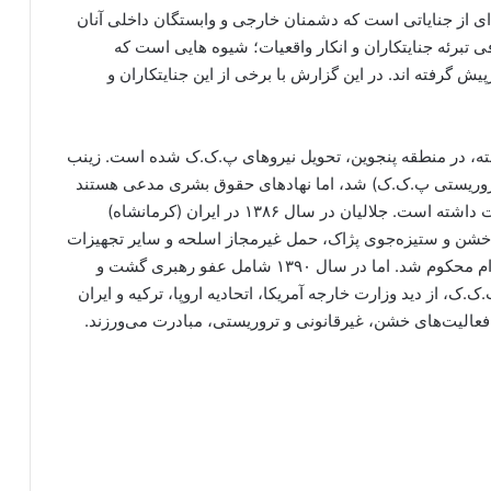
ه ای از جنایاتی است که دشمنان خارجی و وابستگان داخلی آنان
تبرئه جنایتکاران و انکار واقعیات؛ شیوه هایی است که
ش گرفته اند. در این گزارش با برخی از این جنایتکاران و
ر سال ۱۳۷۵ و در حالی که ۱۴ سال داشته، در منطقه پنجوین، تحویل نیروهای پ.ک.ک شده است. زینب
ایرانی گروه تروریستی پ.ک.ک) شد، اما نهادهای حقوق بشری مدعی هستند
وی به عنوان فعال اجتماعی، آموزش و مددکاری فعالیت داشته است. جلالیان در سال ۱۳۸۶ در ایران (کرمانشاه)
لیل همکاری با گروه خشن و ستیزه‌جوی پژاک، حمل غیرمجاز اسلحه و سایر تجهیزات
نظامی و اقدام مسلحانه علیه امنیت ملی ایران، به اعدام محکوم شد. اما در سال ۱۳۹۰ شامل عفو رهبری گشت و
 از دید وزارت خارجه آمریکا، اتحادیه اروپا، ترکیه و ایران
عالیت‌های خشن، غیرقانونی و تروریستی، مبادرت می‌ورزند.