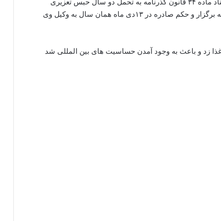
در موردی دیگر به اتهام خروج غیرقانونی از مرز به استناد ماده ۳۴ قانون گذرنامه به تحمل دو سال حبس تعزیری
محکوم شد . این دادگاه در تاریخ ۲۸ آذر ماه سال گذشته برگزار و حکم صادره در ۱۳دی ماه همان سال به وکیل وی
ا زد و باعث به وجود آمدن حساسیت های بین المللی شد