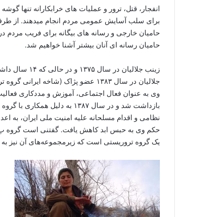
انفجار، قتل، ترور و عملیات های خرابکارانه تنها گوش
برای سلب آسایش عمومی مردم انجام میدهند. از طرفی 
حامیان خارجی و رسانه های بیگانه برای فریب مردم درپی
حامیان رسانه ای آنان بیشتر آشنا خواهیم شد.
زینب جلالیان د
جلالیان در سال ۱۳۸۳ عضو پژاک (شاخه 
بازداشت شد و در سال ۱۳۸۷ به د
حکم وی به حبس ابد کاهش یافت. گفتنی است گروه پ.ک.ک،
یک گروه تروریستی است که زیرمجموعه‌های آن نیز به ف