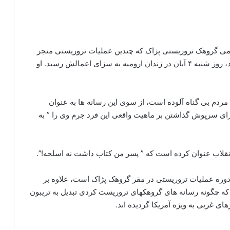
تولد سال ۱۳۶۳ عضو شاخه نظامی گروهک تروریستی پژاک که چندین عملیات تروریستی منجر
به شهادت تعداد زیادی از هموطنانمان را در پرونده دارد، روز شنبه ۴ آبان در زندان ارومیه به سزای اعمالش رسید. او
 مردم بی گناه آلوده است، از سوی این رسانه ها به عنوان
رای سرپوش گذاشتن بر ماهیت واقعی این فرد جرم وی را ” به
انقلاب عنوان کرده است که ” پسر من کتاب داشت نه اسلحه!”.
دن دوره عملیات تروریستی در مقر گروهک پژاک است، علاوه بر
ه چگونه رسانه های گروهکهای تروریست کردی تبدیل به تریبون
 غربی به ویژه آمریکا گردیده اند.