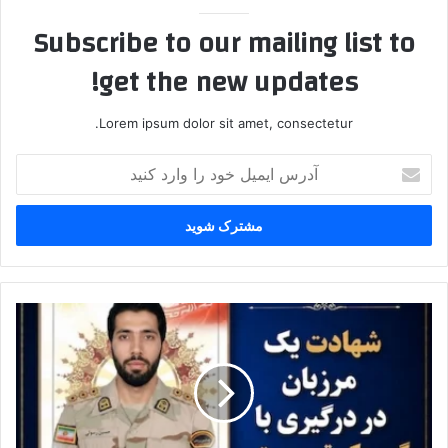
Subscribe to our mailing list to
get the new updates!
Lorem ipsum dolor sit amet, consectetur.
آ
د
ر
س
ا
ی
م
ی
ش
ل
ه
خ
ا
و
د
د
ت
ر
م
ا
ر