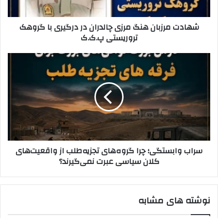
و
ز
ا
ب
شهادت مرزبان هنگ مرزی چالدران در درگیری با گروهک‌
ر
ا
تروریستی پ.ک.ک
د
ن
ک
ه
ن
ن
س
ی
گ
ر
د
م
ا
ر
ب
ز
و
ی
ا
چ
ب
ا
س
ل
ت
سراب وابستگی؛ چرا گروه‌های تجزیه‌طلب از واقعیت‌های
د
گ
کلان سیاسی عبرت نمی‌گیرند؟
ر
ی
ا
؛
ن
چ
د
ر
نوشته های مشابه
ر
ا
د
گ