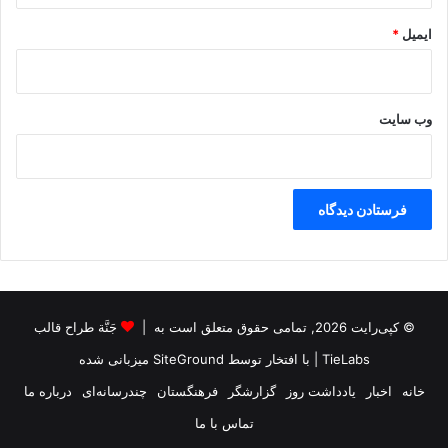
ر
ایمیل
*
ن
د
؟
وب‌ سایت
© کپی‌رایت 2026, تمامی حقوق متعلق است به |
جَنَّة طراح قالب
TieLabs
| با افتخار توسط
SiteGround
میزبانی شده
خانه
اخبار
یادداشت روز
گزارشگر
فرهنگستان
چندرسانه‌ای
درباره ما
تماس با ما