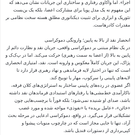
اجرا». اما واکاوی رفتاری و ساختاری این جریانات نشان می‌دهد که
این مفهوم نه یک مدل پویا برای مشارکت اعضا، بلکه یک بن‌بست
تئوریک و ابزاری برای تثبیت دیکتاتوری مطلقِ هسته سخت نظامی بر
مقدرات کادرهاست.
انحصار نقد از بالا به پایین؛ وارونگی دموکراسی
در یک نظام مبتنی بر دموکراسی واقعی، جریان نقد و نظارت دائم از
پایین به بالا (از اعضا به سمت رهبری) حرکت می‌کند. اما در پ‌ک‌ک و
پژاک، این جریان کاملاً معکوس و وارونه است. نقد، امتیازی انحصاری
است که تنها در اختیار لایه فرماندهی و نهاد رهبری قرار دارد تا
لایه‌های پایینی را سرکوب، مهار یا توبیخ کند.
اگر عضوی در رده‌های پایینی ساختار به استراتژی‌های کلان فرقه،
ناکارآمدی خط‌مشی‌ها یا رفتارهای استبدادی فرماندهان نقد داشته
باشد، صدای او شنیده نمی‌شود؛ بلکه فوراً با برچسب‌هایی چون
«خائن»، «عامل بریده» یا «نفوذی» مواجه شده و مورد غضب
تشکیلاتی قرار می‌گیرد. در واقع، دموکراسی ادعایی در مرحله بحث
آزاد، تنها تا جایی مجاز است که در چارچوب منویات پیشوا و
کپی‌برداری از دستورات قندیل باشد.