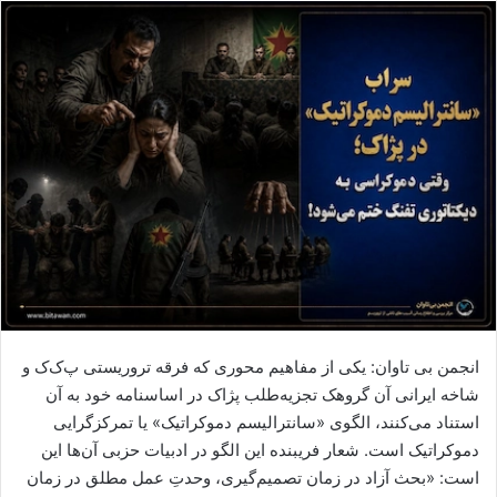
ا
ل
ا
ی
م
ی
ل
انجمن بی تاوان: یکی از مفاهیم محوری که فرقه تروریستی پ‌ک‌ک و
شاخه ایرانی آن گروهک تجزیه‌طلب پژاک در اساسنامه خود به آن
استناد می‌کنند، الگوی «سانترالیسم دموکراتیک» یا تمرکزگرایی
دموکراتیک است. شعار فریبنده این الگو در ادبیات حزبی آن‌ها این
است: «بحث آزاد در زمان تصمیم‌گیری، وحدتِ عمل مطلق در زمان