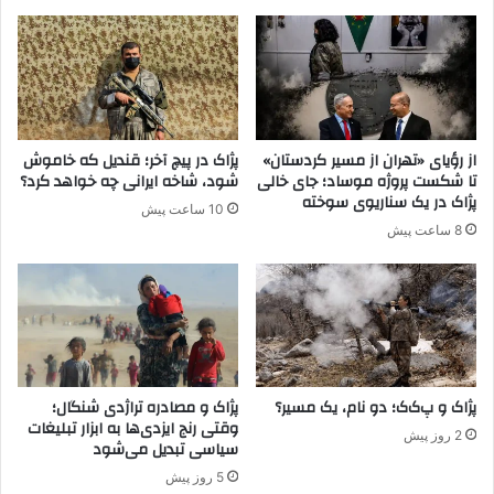
ر
ر
گ
و
ی
ه‌
ر
ه
ی
ا
ب
ی
ا
ت
از رؤیای «تهران از مسیر کردستان»
پژاک در پیچ آخر؛ قندیل که خاموش
گ
ج
تا شکست پروژه موساد؛ جای خالی
شود، شاخه ایرانی چه خواهد کرد؟
ر
ز
پژاک در یک سناریوی سوخته
10 ساعت پیش
و
ی
8 ساعت پیش
ه
ه‌
ک‌
ط
ت
ل
ر
ب
و
ا
ر
ز
ی
و
س
ا
پژاک و پ‌ک‌ک؛ دو نام، یک مسیر؟
پژاک و مصادره تراژدی شنگال؛
ت
وقتی رنج ایزدی‌ها به ابزار تبلیغات
ق
2 روز پیش
سیاسی تبدیل می‌شود
ی
ع
پ
ی
5 روز پیش
.
ت‌