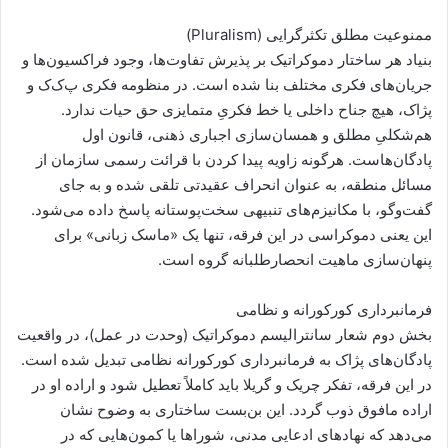
ممنوعیت مطلق تکثرگرایی (Pluralism)
بنیاد هر ساختار دموکراتیک بر پذیرش تفاوت‌ها، وجود فراکسیون‌ها و
جریان‌های فکری مختلف بنا شده است. در منظومه فکری پ‌ک‌ک و
پژاک، هیچ جناح داخلی یا خط فکریِ متمایزی حق حیات ندارد.
هم‌شکلیِ مطلق و همسان‌سازی اجباری ذهنی، قانون اول
پادگان‌هاست. هرگونه زاویه پیدا کردن با قرائت رسمی سازمان از
مسائل منطقه، به عنوان انحراف عقیدتی تلقی شده و به جای
گفت‌وگو، با مکانیزم‌های تنبیهی سخت‌پوستانه پاسخ داده می‌شود.
این یعنی دموکراسی در این فرقه، تنها یک «ماسک زبانی» برای
پنهان‌سازی ماهیت انحصارطلبانه گروه است.
فرمانبرداری کورکورانه و نظامی
بخش دوم شعار سانترالیسم دموکراتیک (وحدت در عمل)، در واقعیت
پادگان‌های پژاک به فرمانبرداری کورکورانه نظامی تبدیل شده است.
در این فرقه، تفکر چریک و گریلا باید کاملاً تعطیل شود و اراده او در
اراده مافوق ذوب گردد. این بن‌بست ساختاری به وضوح نشان
می‌دهد که نهادهای ادعایی مدنی، شوراها یا کمون‌هایی که در