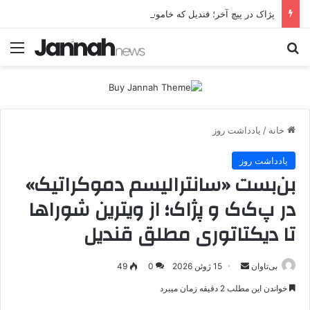
پژاک در پیچ آخر؛ قندیل که خاموش شود، شاخه ایرانی چه خواهد کرد؟
جستجو برای
منو
خانه
/
یادداشت روز
یادداشت روز
بن‌بست «سانترالیسم دموکراتیک»
در پ‌ک‌ک و پژاک؛ از ویترین شوراها
تا دیکتاتوری مطلق قندیل
بی‌تاوان
ا
15 ژوئن 2026
0
49
ر
خواندن این مطلب 2 دقیقه زمان میبرد
س