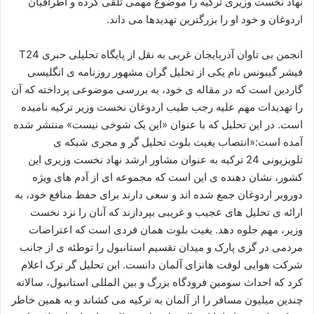
نهاد نخست وزیری ترکیه را موضوع مهمی تلقی کرده و اطرافیان
ا
اردوغان و خود او را بزرگترین تهدیدها می داند.
ی
م
انجمن بی تاوان آذربایجان غربی به نقل از پایگاه تحلیلی حبری T24
ی
فیشر گیبونس نام یکی از تحلیل گران مشهور روزنامه ی انگلیسی
ل
گاردین است که در مقاله ی خود، به بررسی موضوعی پرداخته که آن
را تهدیدات مهم علیه رجب طیب اردوغان نخست وزیر ترکیه نامیده
است. در این تحلیل که با عنوان «این یک شوخی نیست» منتشر شده
آمده است:«انتصاب یغیت بلوت تحلیل گر و مجری شبکه ی
تلویزیونی 24 ترکیه به عنوان مشاور ارشد نهاد نخست وزیری این
کشور، نشان دهنده ی این است که مجموعه ای از آدم های ویژه
دوروبر اردوغان جمع شده اند و سعی دارند برای حفظ منافع خود، به
ارائه ی تحلیل های عجیب و غریبی بپردازند که آنان را نزد نخست
وزیر، مهم جلوه دهد. یغیت بلوت همان فردی است که اعتراضات
مردمی در گزی پارک و میدان تقسیم استانبول را توطئه ی از جانب
شرکت هوایی لوفت هانزای آلمان دانست. این تحلیل گر ترک اعلام
کرد که احداث سومین فرودگاه بزرگ و بین المللی استانبول، سالانه
چندین میلیون مسافر را از آلمان به ترکیه می کشاند و به همین خاطر