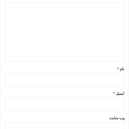
ت
د
.
ی
د
گ
ا
ه
*
نام
*
ایمیل
*
وب‌ سایت