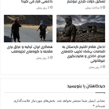
تشکیل دولت کُردی نبودیم
داعشی قرار می گیرد!
ی
5 ساعت پیش
2 روز پیش
ا
ع
ت
ب
ا
ر
ز
د
اذعان مقام اقلیم کردستان به
همکاری ایران، ترکیه و عراق برای
اقدامات پ‌ک‌ک؛ تخریب خانه‌های
مقابله با گروه‌های تجزیه‌طلب
ا
مردم، اخاذی و مالیات‌گیری
ی
3 روز پیش
غیرقانونی
ی
ا
2 روز پیش
ز
ا
ی
دیدگاهتان را بنویسید
ر
ا
ن
نشانی ایمیل شما منتشر نخواهد شد.
بخش‌های موردنیاز علامت‌گذاری
ا
شده‌اند
*
س