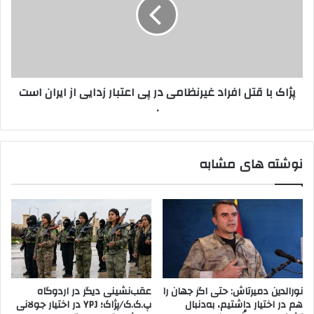
د
پ
ک
.
ب
ک
ا
.
ق
ک
ت
د
ل
پژاک با قتل افراد غیرنظامی در پی اعتبار زدایی از ایران است
ر
ا
.
1
ف
0
ر
م
ا
ا
د
نوشته های مشابه
د
غ
ه
ی
ر
ن
ظ
ا
م
ی
د
نورالدین دمیرتاش: حتی اگر جهان را
عقب‌نشینی دیگر در اردوگاه
ر
هم در اختیار داشتیم، به‌دنبال
پ.ک.ک/پژاک؛ YPJ در اختیار جولانی
پ