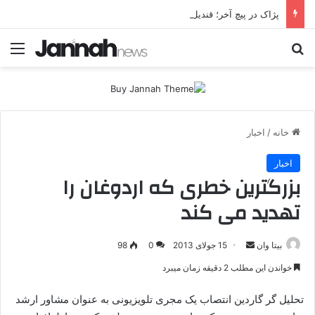
پژاک در پیچ آخر؛ قندیل که خاموش شود، شاخه ایرانی چه خواهد کرد؟
جستجو برای
منو
خانه
/
اخبار
اخبار
بزرگترین خطری که اردوغان را
تهدید می کند
بیتا وان
ا
15 جولای 2013
0
98
ر
خواندن این مطلب 2 دقیقه زمان میبرد
س
ا
تحلیل گر گاردین انتصاب یک مجری تلویزیونی به عنوان مشاور ارشد
ل