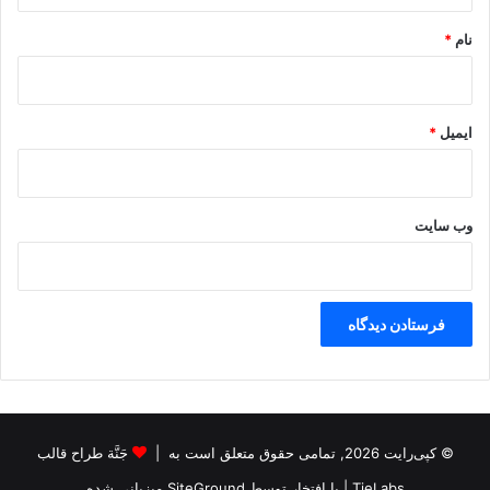
نام
*
ایمیل
*
وب‌ سایت
© کپی‌رایت 2026, تمامی حقوق متعلق است به |
جَنَّة طراح قالب
TieLabs
| با افتخار توسط
SiteGround
میزبانی شده