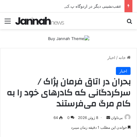
عقب‌نشینی دیگر در اردوگاه پ.ک.ک/پژاک؛ YPJ در اختیار جولانی داعشی قرار می گیرد!
جستجو برای
منو
خانه
/
اخبار
اخبار
بحران در اتاق فرمان پژاک /
سرکردگانی که کادرهای خود را به
کام مرگ می‌فرستند
بی‌تاوان
ا
8 ژوئن 2026
0
64
ر
خواندن این مطلب 1 دقیقه زمان میبرد
س