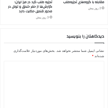
مقابله با گروه‌های تجزیه‌طلب
تجزیه طلب کُرد در مرز ایران؛
ت
ر
گزارش‌ها از حفر خندق و تونل در
ا
ی
2 روز پیش
محور قندیل حکایت دارد
ر
س
ا
ت
3 روز پیش
ج
ی
م
پ
ی‌
.
دیدگاهتان را بنویسید
ب
ک
ر
.
د
ک
نشانی ایمیل شما منتشر نخواهد شد.
بخش‌های موردنیاز علامت‌گذاری
؟
؟
شده‌اند
*
د
ی
د
گ
ا
ه
*