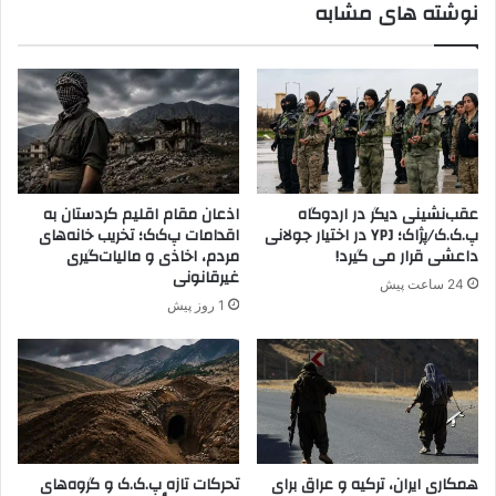
نوشته های مشابه
ف
ا
ر
ه
و
ا
ش
ن
ی
س
»
ا
ز
ن
ن
ی
د
ی
عقب‌نشینی دیگر در اردوگاه
اذعان مقام اقلیم کردستان به
گ
ا
پ.ک.ک/پژاک؛ YPJ در اختیار جولانی
اقدامات پ‌ک‌ک؛ تخریب خانه‌های
ی
د
داعشی قرار می گیرد!
مردم، اخاذی و مالیات‌گیری
ج
ژ
غیرقانونی
24 ساعت پیش
و
ن
1 روز پیش
ا
ظ
ن
ا
ا
م
ن
ی
ر
و
ا
ت
ب
ر
ه
همکاری ایران، ترکیه و عراق برای
تحرکات تازه پ.ک.ک و گروه‌های
و