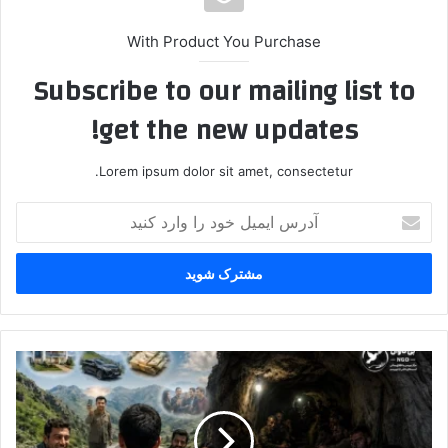
With Product You Purchase
Subscribe to our mailing list to
get the new updates!
Lorem ipsum dolor sit amet, consectetur.
آ
د
ر
س
ا
ی
م
ی
ت
ل
ج
خ
ا
و
ر
د
ت