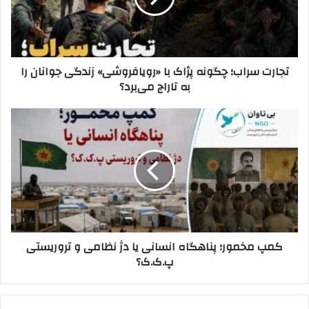
ر
س
ا
ر
و
ا
ا
ب
تجارت سراب؛ چگونه پژاک با «رویافروشی» زندگی جوانان را
ر
؛
به تاراج می‌برد؟
د
چ
ک
گ
ن
و
ک
ی
ن
م
د
ه
پ
پ
م
ژ
خ
ا
م
ک
و
ب
ر
ا
؛
کمپ مخمور؛ پناهگاه انسانی یا دژ نظامی و تروریستی
«
پ
پ.ک.ک؟
ر
ن
و
ا
ی
ه
ا
گ