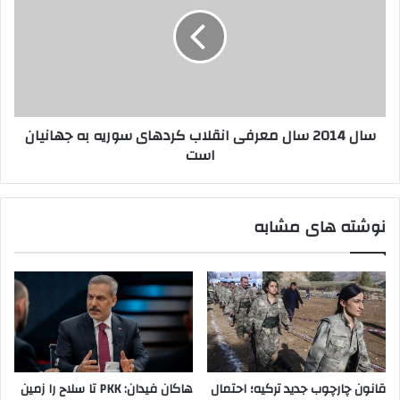
د
ل
و
2
غ
0
ا
1
ن
4
ر
س
ا
ا
سال 2014 سال معرفی انقلاب کردهای سوریه به جهانیان
ی
ل
است
ن
م
د
ع
ه
ر
ن
ف
نوشته های مشابه
د
ی
،
ا
ت
ن
ن
ق
ه
ل
ا
ا
ه
ب
د
ک
ف
ر
قانون چارچوب جدید ترکیه؛ احتمال
هاکان فیدان: PKK تا سلاح را زمین
م
د