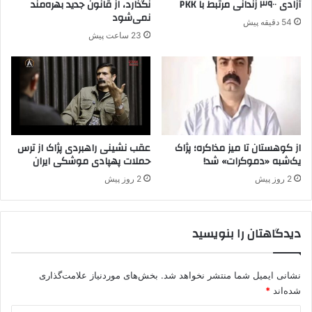
آزادی ۳۹۰۰ زندانی مرتبط با PKK
نگذارد، از قانون جدید بهره‌مند
ا
ه
نمی‌شود
54 دقیقه پیش
آ
ا
23 ساعت پیش
ز
ی
ا
س
د
و
ی
ر
ا
ی
س
ه
ت
ب
ه
از کوهستان تا میز مذاکره؛ پژاک
عقب نشینی راهبردی پژاک از ترس
یک‌شبه «دموکرات» شد!
حملات پهپادی موشکی ایران
ج
ه
2 روز پیش
2 روز پیش
ا
ن
ی
دیدگاهتان را بنویسید
ا
ن
ا
نشانی ایمیل شما منتشر نخواهد شد.
بخش‌های موردنیاز علامت‌گذاری
س
ت
شده‌اند
*