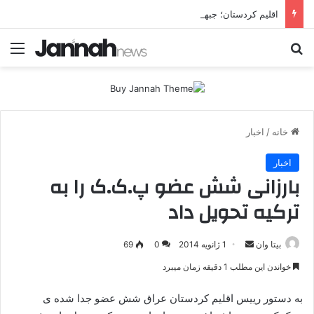
اقلیم کردستان؛ جبهه پنهان جنگ ایران و آمریکا یا هدف مستقل تهران؟ تهران چرا اربیل را زیر فشار موشکی و پهپادی قرار می‌دهد؟
جستجو برای
منو
خانه
/
اخبار
اخبار
بارزانی شش عضو پ.ک.ک را به
ترکیه تحویل داد
بیتا وان
ا
1 ژانویه 2014
0
69
ر
خواندن این مطلب 1 دقیقه زمان میبرد
س
ا
به دستور رییس اقلیم کردستان عراق شش عضو جدا شده ی
ل