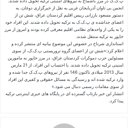
پ.ک.ک در مرز باشماخ به نیروهای امنیتی ترکیه تحویل داده شدند.
ا
انجمن بی تاوان آذربایجان غربی به نقل از خبرگزاری دوغان، به
ی
دستور مسعود بارزانی رییس اقلیم کردستان عراق، شش تن از
م
اعضای جداشده ی پ.ک.ک به ترکیه تحویل داده شدند. این افراد خود
ی
را به یکی از واحدهای نظامی اقلیم معرفی کرده بودند و امروز از مرز
ل
خاپور به ترکیه منتقل شدند.
استانداری شرناخ در خصوص این موضوع بیانیه ای منتشر کرده و
اعلام کرد:«شش تن از اعضای گروه تروریستی پ.ک.ک، از سوی
مسئولین حزب دموکرات کردستان عراق، در مرز خاپور به مامورین
امنیتی ترکیه تحویل داده شدند. با احتساب این افراد، از 21 مارس
سال 2013 میلادی تاکنون 146 نفر از نیروهای پ.ک.ک جدا شده و
وارد ترکیه شده اند و رسیدگی به مسائل حقوقی و کفیری این افراد
از سوی مقامات رسمی دنبال می شود.»
انتشار این خبر بازتاب گسترده ای در پایگاه های خبری اینترنتی ترکیه
پیدا کرد.