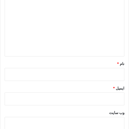
د
ی
د
گ
ا
ه
*
نام
*
ایمیل
*
وب‌ سایت