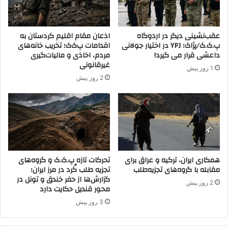
ت
ا
ا
ل
ب
ف
عقب‌نشینی دیگر در اردوگاه
اذعان مقام اقلیم کردستان به
ا
ی
پ.ک.ک/پژاک؛ YPJ در اختیار جولانی
اقدامات پ‌ک‌ک؛ تخریب خانه‌های
و
ن
داعشی قرار می گیرد!
مردم، اخاذی و مالیات‌گیری
ج
س
غیرقانونی
1 روز پیش
ا
و
2 روز پیش
ل
ر
ا
ی
ن
ش
ر
ط
د
ا
همکاری ایران، ترکیه و عراق برای
تحرکات تازه پ.ک.ک و گروه‌های
ر
مقابله با گروه‌های تجزیه‌طلب
تجزیه طلب کُرد در مرز ایران؛
ن
گزارش‌ها از حفر خندق و تونل در
د
2 روز پیش
محور قندیل حکایت دارد
3 روز پیش