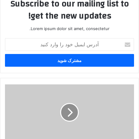
Subscribe to our mailing list to
get the new updates!
Lorem ipsum dolor sit amet, consectetur.
آ
د
ر
س
ا
ی
م
ی
ا
ل
د
خ
ا
و
ی
د
س
ر
و
ا
گ
و
ن