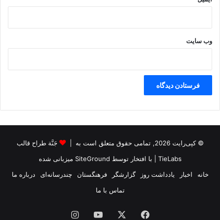
وب‌ سایت
© کپی‌رایت 2026, تمامی حقوق متعلق است به |
جَنَّة طراح قالب
TieLabs
| با افتخار توسط
SiteGround
میزبانی شده
خانه
اخبار
یادداشت روز
گزارشگر
فرهنگستان
چندرسانه‌ای
درباره ما
تماس با ما
فیس
X
یوتیوب
اینستاگرام