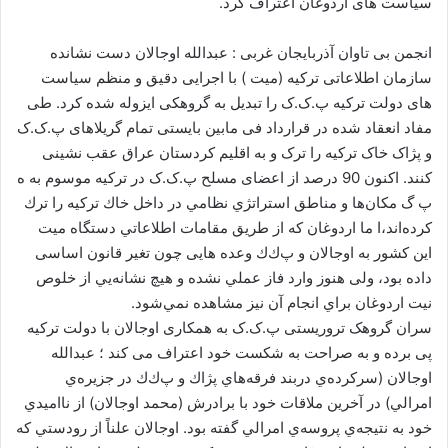
سیاست های اردوغان اعتراف کرد.
ا
ی
انجمن بی تاوان آذربایجان غربی : عبدالله اوجالان دست نشانده
م
سازمان اطلاعاتی ترکیه (میت ) با اجرایی دقیق و منظم سیاست
ی
های دولت ترکیه پ.ک.ک را تبدیل به گروهکی ایزوله شده کرد. طی
ل
مفاد انعقاد شده در قرارداد فی مابین بایستی تمام گریلاهای پ.ک.ک
و پژاک خاک ترکیه را ترک و به اقلیم کردستان عراق عقب نشینی
کنند. اکنون 90 درصد از اعضای مسلح پ.ک.ک در ترکیه موسوم به ه
پ گ مكان‌ها و مناطق استراتژي نظامي در داخل خاك تركيه را ترك
كرده‌اند،ا ما اردوغان که از طريق مقامات اطلاعاتي دستگاه ميت
اين كشور به اوجالان و پ‌ك‌ك وعده هایی چون تغیر قانون اساسی
داده بود، ولی هنوز وارد فاز عملي نشده و هيچ نشانه‌يي از خلوص
نيت اردوغان براي انجام آن نيز مشاهده نمي‌شود.
سران گروهک تروریستی پ.ک.ک به همکاری اوجالان با دولت ترکیه
پی برده و به صراحت به شکست خود اعتراف می کند ؛ عبدالله
اوجالان (سركرده‌ي دربند فرقه‌هاي پژاك و پ‌ك‌ك در جزيره‌ي
امرالي) در آخرين ملاقات خود با برادرش (محمد اوجالان) از نااميدي
خود به نتيجه‌ي پروسه‌ي امرالي گفته بود. اوجالان علناً از رودستي كه