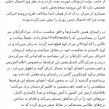
از جانب دولت اردوغان خورده بحث كرده و به نظر وي احتمال خيلي
ضعيفي دارد كه اين پروسه نتيجه‌بخش باشد.
بسیاری از سران پ.ک.ک از همان ابتدا مخالف طرح پروسه امرالی
بودند چرا که احتمال چنین روزی را پیش بینی کرده بودند.
در راستاي همين نااميدي‌ها و افق شكست پ‌ك‌ك، مرادكارايلان نيز
اخيراً در مصاحبه‌يي كه با PUKmedia انجام داده، دقيقاً مباحث و
نكاتي را كه اوجالان نيز از آنها قطع اميد كرده، به زبان مي‌راند و در
اوج نااميدي به شكست خود در مقابل سياست و ترفند اردوغان
اعتراف مي‌كند. كارايلان در اين مصاحبه به اقداماتي كه سركرده‌ي
دربند و سركردگان قنديل‌نشين اين فرقه‌ها درخصوص اعلام آتش‌بس
و عقب‌نشيني اعضاي آنها به شمال عراق گفته و اظهار مي‌دارد، در
مقابل تركيه كوچكترين گامي در راستاي وعده‌هايي كه داده بود
برنداشته و گذشته از آن، به محض اينكه اعضاي مسلح اين فرقه‌ها
منطقه‌يي را به قصد عقب‌نشيني به اقليم كردستان ترك مي‌كنند؛
بلافاصله ارتش اين كشور با آتش توپخانه و بعداً‌ پاكسازي كامل،
نيروهاي خود را در آن مناطق مستقر مي‌كند و اقدام به ساختن
برج‌هاي نظامي مستحكم در نقاط صفر مرزي كرده كه به