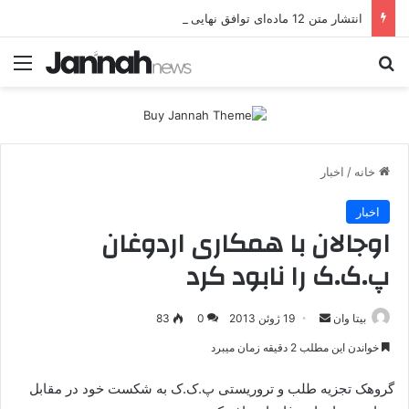
انتشار متن 12 ماده‌ای توافق نهایی بین ترکیه و پ.ک.ک
جستجو برای
منو
خانه
/
اخبار
اخبار
اوجالان با همکاری اردوغان
پ.ک.ک را نابود کرد
بیتا وان
ا
19 ژوئن 2013
0
83
ر
خواندن این مطلب 2 دقیقه زمان میبرد
س
ا
گروهک تجزیه طلب و تروریستی پ.ک.ک به شکست خود در مقابل
ل