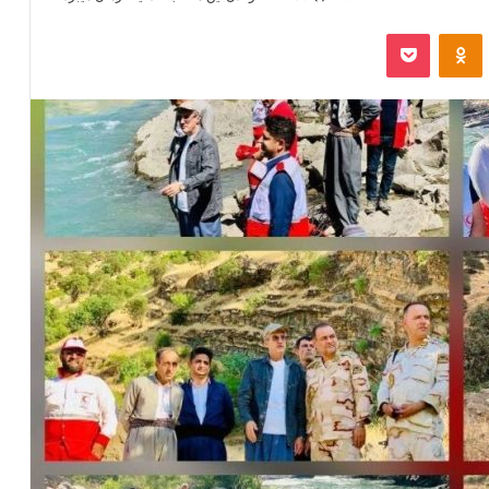
‫VKonta
‫Odnoklassniki
پاکت