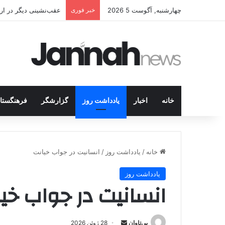
چهارشنبه, آگوست 5 2026
خبر فوری
عقب‌نشینی دیگر در اردوگاه پ.ک.ک/پژاک؛ PJ
خانه
اخبار
یادداشت روز
گزارشگر
فرهنگستا
خانه
/
یادداشت روز
/
انسانیت در جواب خیانت
یادداشت روز
انسانیت در جواب خی
بی‌تاوان
ا
28 ژوئن 2026