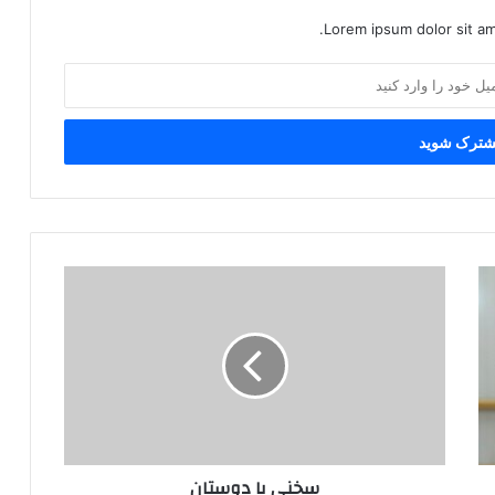
Lorem ipsum dolor sit am
س
خ
ن
ی
ب
ا
د
و
س
سخنی با دوستان
ت