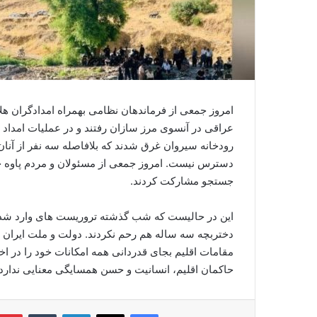
امروز جمعی از فرماندهان نظامی بهمراه امدادگران ه
عراقی در آنسوی مرز سازان رفتند و در عملیات امداد 
رودخانه سیروان غرق شدند که بلافاصله سه نفر از آنان
دسترس نیست. امروز جمعی از مسئولان‌ و مردم پاوه ج
جستجو مشارکت کردند.
این در حالیست که شب گذشته تروریست های وارد شده از
دختربچه سه ساله هم رحم نکردند. دولت و ملت ایران
مقامات اقلیم بجای قدردانی همه امکانات خود را در اخت
حاکمان اقلیم، انسانیت و حسن همسایگی معنایی ندارد 
فیس بوک
X
لینکدین
‫تامبلر