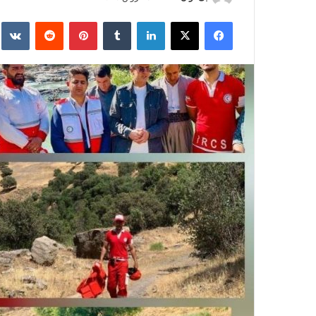
ر
فیس بوک
X
لینکدین
‫تامبلر
‫پین‌ترست
‫رددیت
kte
س
ا
ل
ا
ی
م
ی
ل