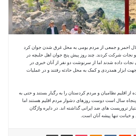
لال احمر و جمعی از مردم بومی به محل غرق شدن جوان کرد
و نجات شرکت کردند. چند روز پیش پنج جوان اهل حلبچه در
 نجات داده شدند اما از سرنوشت دو نفر از آنان خبری در
هت ابزار همدردی و کمک به محل حادثه رفتند و در عملیات
 اقلیم نظامیان و مردم کردستان را به رگبار بستند و حتی به
 پنجاه سال است دوست روزهای دشوار مردم اقلیم هستند اما
یار تروریست های ضد ایرانی گذاشته اند. در دایره واژگان
و خیانت تنها پیشه آنان است.
‫پین‌ترست
‫رددیت
‫VKontakte
‫Odnoklassniki
پاکت
اشتراک گذاری از طریق ایمیل
چاپ