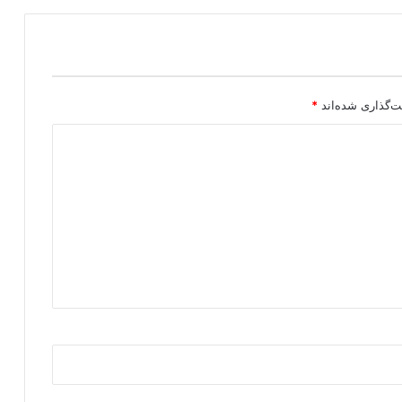
ه
ا
ن
پ
.
ک
ت‌گذاری شده‌اند
*
.
ک
و
پ
ژ
ا
ک