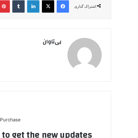
فیس بوک
X
لینکدین
‫تامبلر
اشتراک گذاری
بی‌تاوان
 Purchase
t to get the new updates!