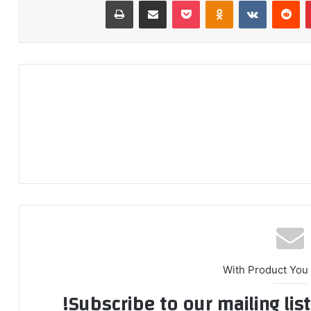
‫پین‌ترست
‫رددیت
‫VKontakte
‫Odnoklassniki
پاکت
اشتراک گذاری از طریق ایمیل
چاپ
With Product You
Subscribe to our mailing lis