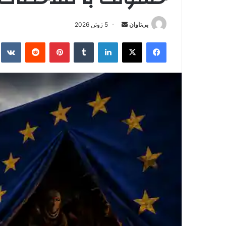
بی‌تاوان
ا
5 ژوئن 2026
ر
فیس بوک
X
لینکدین
‫تامبلر
‫پین‌ترست
‫رددیت
kte
س
ا
ل
ا
ی
م
ی
ل