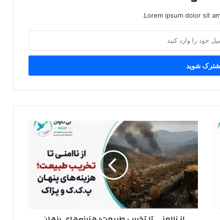
Lorem ipsum dolor sit am
ا
ز
ن
ا
ا
م
ن
ی
ت
از ناامنی تا تخریب طبیعت؛ هزینه‌های پنهان
ا