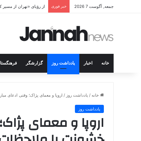
جمعه, آگوست 7 2026
خبر فوری
پژاک در پیچ آخر؛ قندیل ک
خانه
اخبار
یادداشت روز
گزارشگر
فرهنگستا
خانه
/
یادداشت روز
/
اروپا و معمای پژاک؛ وقتی ادعای مب
یادداشت روز
اروپا و معمای پژاک؛
خشونت با ملاحظات