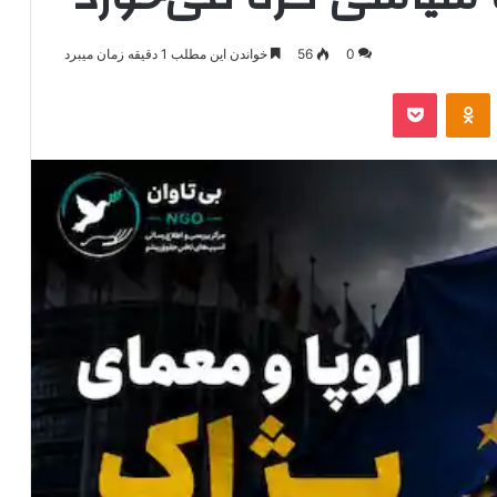
0
56
خواندن این مطلب 1 دقیقه زمان میبرد
‫VKonta
‫Odnoklassniki
پاکت