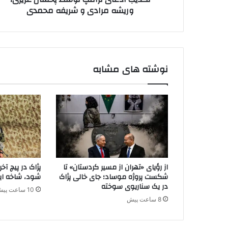
ک
وریشه مرادی و شریفه محمدی
ت
ن
ر
ی
ا
د
م
پ
ت
نوشته های مشابه
و
س
ط
پ
خ
ش
ا
ن
ع
از رؤیای «تهران از مسیر کردستان» تا
پژاک در پیچ آ
ز
شکست پروژه موساد؛ جای خالی پژاک
شود، شاخه ایر
ی
در یک سناریوی سوخته
10 ساعت پیش
ز
8 ساعت پیش
ی
،
و