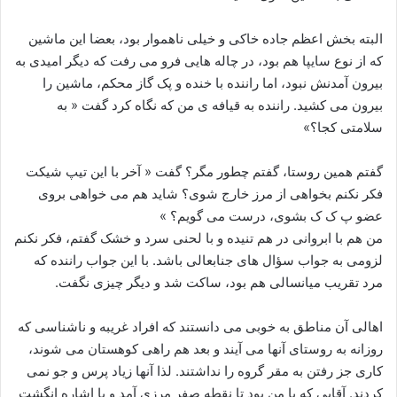
البته بخش اعظم جاده خاکی و خیلی ناهموار بود، بعضا این ماشین
که از نوع سایپا هم بود، در چاله هایی فرو می رفت که دیگر امیدی به
بیرون آمدنش نبود، اما راننده با خنده و پک گاز محکم، ماشین را
بیرون می کشید. راننده به قیافه ی من که نگاه کرد گفت « به
سلامتی کجا؟»
گفتم همین روستا، گفتم چطور مگر؟ گفت « آخر با این تیپ شیکت
فکر نکنم بخواهی از مرز خارج شوی؟ شاید هم می خواهی بروی
عضو پ ک ک بشوی، درست می گویم؟ »
من هم با ابروانی در هم تنیده و با لحنی سرد و خشک گفتم، فکر نکنم
لزومی به جواب سؤال های جنابعالی باشد. با این جواب راننده که
مرد تقریب میانسالی هم بود، ساکت شد و دیگر چیزی نگفت.
اهالی آن مناطق به خوبی می دانستند که افراد غریبه و ناشناسی که
روزانه به روستای آنها می آیند و بعد هم راهی کوهستان می شوند،
کاری جز رفتن به مقر گروه را نداشتند. لذا آنها زیاد پرس و جو نمی
کردند. آقایی که با من بود تا نقطه صفر مرزی آمد و با اشاره انگشت