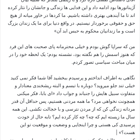
آژیناتورها بود ادامه داد و این فدایی ها زندگی و جانشان را نثار کرده
اند تا ما آیندهی بهتری داشته باشیم. ما کردها در خاور میانه از هیچ
حق و حقوقی برخوردار نیستیم. در واقع دنیا برای ما یک زندان بزرگ
است و ما زندانیان محکوم به حبس ابد آن»
من که سراپا گوش بودم و خیلی محترمانه پای صحبت های این فرد
که هنوز اسمش را هم نگفته بود، نشسته بودم؛ یک لحظه خود را در
میان مباحث سیاسی تصور کردم.
نگاهی به اطراف انداختم و پرسیدم ببخشید آقا شما فکر نمی کنید
خیلی تند جلو میروید؟ دوباره با تبسم و البته ریشخندی معنادار و
متفاوت سبیل هایش را جنباند و جواب داد «ای بابا، فکر میکنی
همچونت نخواهی مرد؟ ما همه مردنی هستیم، پس حداقل آن قدر
مردانه زندگی کن که از مردن نترسی و با خجالت نکشی. این همه
سال ما زیسته ایم که چه؟ چه کار کرده ایم؟ تابه حال از خودت
پرسیدی کی هستی و چرا اینجایی و وضعیت و موقعیت تو این
هست؟» |