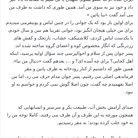
داد و خود نیز به سوی من آمد. همین طوری که داشت به طرف من
می آمد گفت «بیا پائین »
برای اولین بار بود که یک جوانی را در چنین لباس و یونیفرمی میدیدم.
برای من خیلی هیجان انگیز بود، جوانی تقریبا هم سن و سال خودم،
با یکدست لباس کردی، کلاشنیکف، خشاب، نارنجک و کفش های
زردرنگی که انگار مخصوص کوه و اعضای گروه ساخته شده اند.
پسر جوان پس از سلام و احوالپرسی چند سؤال اولیه پرسید، اینکه
اهل کجایی؟ برای چه آمده ای؟ و …، بعدهم گفت «دنبال من بیا».
همین طور که داشتیم از کنار رودخانه به طرف پانین و مقر
فرماندهی اصلی می رفتیم، پسر جوان مدام حرف می زد، اما من
اصلا نفهمیدم چه گفت، چون اصلا گوش نمی کردم و حواسم به او
نبود.
صدای آرامش بخش آب، طبیعت بکر و سرسبز و انسانهایی که
همچون مورچه به این طرف و آن طرف می رفتند، کاملا توجه من را
به خود جلب کرده بودند؛ به مقر رسیدیم.
مرد میانسالی با موهای کم پشت و نیمه سفید، با من دست داد و