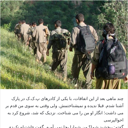
ا
ل
ا
ی
م
ی
ل
چند ماهی بعد از این اتفاقات، با یکی از کادرهای پ.ک.ک در پارک
آشنا شدم. قبلا ندیده و نمیشناختمش. ولی وقتی به سوی من قدم بر
می داشت؛ انگار او من را می شناخت. نزدیک که شد، شروع کرد به
احوالپرسی
گفتم: ببخشید شما؟ من شمارا بجا نمی آورم. گفت «اشتباه نکردی