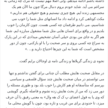
داشته باشم ادامه میدهم، ولی اصلا مهم نیست که مرگ چه زمانی به
سراغم می آید. شاید خودم بروم دنبال مرگا چون ما الآن هم یک
مجسمهی زنده ایم. هیچ چیزی نیستیم و هیچ حقوقی هم نداریم.»
مکث کوتاهی کرد و ادامه داد ما انسانهای مثل شما را خوب می
شناسیم، می دانیم طرفمان چه کسی هست. چون کارمان را خوب
بلدیم و در واقع برای انسان هایی مثل شما مشغول مبارزه ایم. شما
هم اگر به جای من بودی خیلی آسان تشخیص میدادی که در این پارک
به سراغ چه کسی بروی و سر صحبت را با او بازکنی، چون از دور
مشخص است که شما به این چیزها احتیاج دارید و… .»
نحوه ی زندگی گریلاها و زندگی نامه ی اوجالان برایم گفت.
در مقابل صحبت هایش مطلب آن چنانی برای گفتن نداشتم و تنها
می توانستم در میان صحبت هایش چند سؤال فلسفی و سیاسی
بپرسم که متأسفانه او هم کارش را خوب بلد بود و طوری مسئله را
دور می زد که من از بحث هایش زده نشوم و فاصله نگیرم. گویشی
که وی یا به قول اعضای پ ک ک هه وال» به معنی رفیق با آن حرف
میزد، تا حدودی برای من غریب و تازه بود، چون با گویش محلی ما