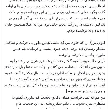
احوالپرسی نمود و به داخل کلیه دعوت کرد. پس از سؤال های اولیه
گفت وگویا خیلی خسته ای، یک چای برای این مهمانمان بیاورید که
می خواهند استراحت کنند. پس از یکی دو دقیقه ای آمد. آن هم در
یک لیوان دسته دار بزرگ. عجب جایی بود. من که اصلا همچنین چایی
نه دیده و نه نوشیده بودم.
لیوان بزرگ را که جلوی من گذاشتند، همین طور بی حرکت و ساکت
منتظر رسیدن قند بودم، دیدم خبری نیست و فرمانده هم همین
طوری چای را بالا رفت و نوشید.
خیلی جالب بود با خود گفتم حتما این ها ضرر شیرینی و قند را به
خوبی می دانند که استفاده نمی کنند. با اینکه نه، حتما پول ندارند فند
بخرند. در این افکار بودم که آقای فرمانده هه وال چکدار» گفت «جبه
منتظر قندی؟» هنوز جواب نداده بودم کمی خندید و گفت «نه بابا
اینجا خبری از قند و این چیزها نیست، بچه ها داخل لیوان شکر ریختند
و هم زدند، شیرینه بخوره |
من هم که نمی خواستم همان دقایق نخست کم بیاورم، گفتم نه
منتظرم سرد بشود، می دانم شکر ریخته اند. این صحبت ها و