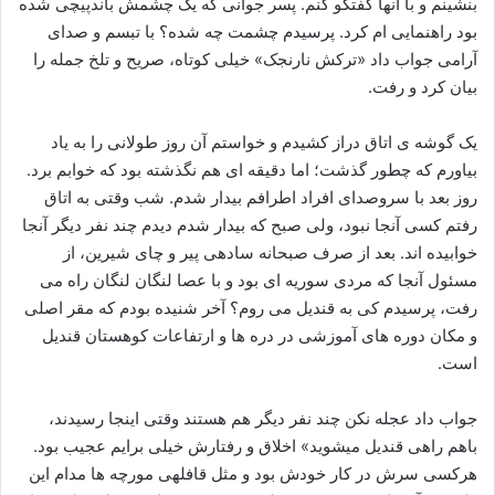
بنشینم و با آنها گفتگو کنم. پسر جوانی که یک چشمش باندپیچی شده
بود راهنمایی ام کرد. پرسیدم چشمت چه شده؟ با تبسم و صدای
آرامی جواب داد «ترکش نارنجک» خیلی کوتاه، صریح و تلخ جمله را
بیان کرد و رفت.
یک گوشه ی اتاق دراز کشیدم و خواستم آن روز طولانی را به یاد
بیاورم که چطور گذشت؛ اما دقیقه ای هم نگذشته بود که خوابم برد.
روز بعد با سروصدای افراد اطرافم بیدار شدم. شب وقتی به اتاق
رفتم کسی آنجا نبود، ولی صبح که بیدار شدم دیدم چند نفر دیگر آنجا
خوابیده اند. بعد از صرف صبحانه سادهی پیر و چای شیرین، از
مسئول آنجا که مردی سوریه ای بود و با عصا لنگان لنگان راه می
رفت، پرسیدم کی به قندیل می روم؟ آخر شنیده بودم که مقر اصلی
و مکان دوره های آموزشی در دره ها و ارتفاعات کوهستان قندیل
است.
جواب داد عجله نکن چند نفر دیگر هم هستند وقتی اینجا رسیدند،
باهم راهی قندیل میشوید» اخلاق و رفتارش خیلی برایم عجیب بود.
هرکسی سرش در کار خودش بود و مثل قافلهی مورچه ها مدام این