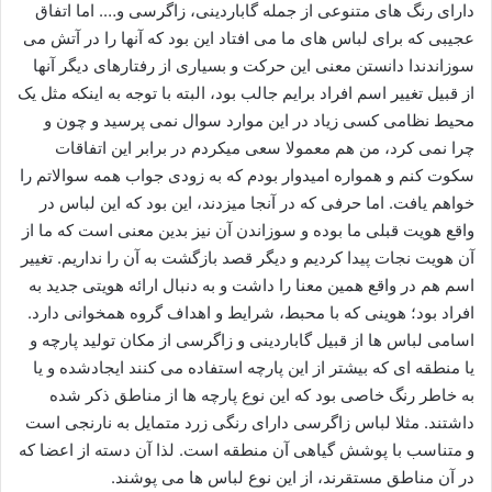
دارای رنگ های متنوعی از جمله گاباردینی، زاگرسی و…. اما اتفاق
عجیبی که برای لباس های ما می افتاد این بود که آنها را در آتش می
سوزاندندا دانستن معنی این حرکت و بسیاری از رفتارهای دیگر آنها
از قبیل تغییر اسم افراد برایم جالب بود، البته با توجه به اینکه مثل یک
محیط نظامی کسی زیاد در این موارد سوال نمی پرسید و چون و
چرا نمی کرد، من هم معمولا سعی میکردم در برابر این اتفاقات
سکوت کنم و همواره امیدوار بودم که به زودی جواب همه سوالاتم را
خواهم یافت. اما حرفی که در آنجا میزدند، این بود که این لباس در
واقع هویت قبلی ما بوده و سوزاندن آن نیز بدین معنی است که ما از
آن هویت نجات پیدا کردیم و دیگر قصد بازگشت به آن را نداریم. تغییر
اسم هم در واقع همین معنا را داشت و به دنبال ارائه هویتی جدید به
افراد بود؛ هوینی که با محبط، شرایط و اهداف گروه همخوانی دارد.
اسامی لباس ها از قبیل گاباردینی و زاگرسی از مکان تولید پارچه و
یا منطقه ای که بیشتر از این پارچه استفاده می کنند ایجادشده و یا
به خاطر رنگ خاصی بود که این نوع پارچه ها از مناطق ذکر شده
داشتند. مثلا لباس زاگرسی دارای رنگی زرد متمایل به نارنجی است
و متناسب با پوشش گیاهی آن منطقه است. لذا آن دسته از اعضا که
در آن مناطق مستقرند، از این نوع لباس ها می پوشند.