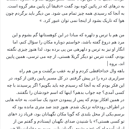
به درهای که در پائین کوه بود گفت «دقیقا آن پایین مقر گروه است.
به آنجا که رسیدی همه چیز تمام می شود. من دیگر باید برگردم چون
هوا که تاریک بشود از اینجا نمی توان عبور کرد. »
من هم با ترس و دلهره که مبادا در این کوهستانها گم بشوم و این
مرد هم دروغ گفته باشد، خواستم دوباره مکان را سؤال کنم، اما
انگار او نیز به ترس و دلهرهی من پی برده بود، لذا هنوز چیزی نگفته
بودم، گفت نترس تو دیگر گریلا هستی، از چه می ترسی، همین پایین
اند، بروه |
باهه وال خداحافظی کردم و او به عقب برگشت و من هم راه
سرازیری دره را در پیش گرفتم. در کل مسیر پایین رفتن از کوه، در
این فکر بودم که به آنجا که رسیدم چه باید بگویم؟ اگر پرسیدند با چه
کسی آمدی؟ چه جواب بدهم؟ اینها که اسم خودشان را نگفتند.
در همین افکار بودم که پس از پیمودن حدود یک ساعت، به خانه هایی
در اطراف رودخانه نزدیک شدم. هنوز چند صد متری مانده بود که
برسم،یکی از محل بلندی که گویا مکان نگهبانان بود، فریاد زد «های
تو کسی هستی؟» با شنیدن صدای نگهبان ایستادم و گفتم من از
ایران آمده ام که عضو بشوم. نگهبان با بی سیم به مقامات بالا خبر