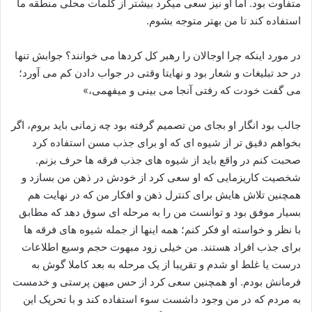
متفاوت بود. اما او نیز سعی میکرد بیشتر از کلمات محلی منطقه ما
استفاده کند تا من بهتر متوجه بشوم.
در مورد اینکه چرا اوجالان را رهبر کل کردها می خوانند؟ جوابش تنها
در حد تبلیغات و شعار بود و نهایتا وقتی در جواب دادن کم می آورد؛
می گفت خودت که رفتی آنجا می بینی و میفهمی،»
جالب بود انگار او بجای من تصمیم گرفته بود چه زمانی باید بروم، اگر
بخواهم دقیق تر از شیوه ای که او برای جذب مسن استفاده کرد
صحبت کنم در واقع باید از شیوه های جذب فرقه ها حرف بزنم.
شخصیت کاریزمایی که او سعی کرد از خودش در ذهن من بسازد و
همچنین تلاش هایش برای کنترل ذهن و افکار من که در نهایت هم
بسیار موفق بود و توانست من را به مرحله ای سوق دهد که مطابق
با نظر و خواسته او فکر کنم؛ همه اینها از جمله شیوه های فرقه ها
برای جذب افراد هستند. من خیلی زود مبهوت حجم وسیع اطلاعات
درست یا غلط او شدم و تقریبا از یک مرحله به بعد کاملا گوش به
فرمانش بودم. او همچنین سعی کرد از حس میهن پرستی و خدمست
به مردم که در من وجود داشست سوء استفاده کند و با تحریک این