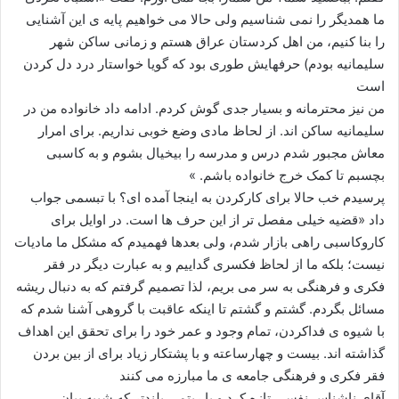
ما همدیگر را نمی شناسیم ولی حالا می خواهیم پایه ی این آشنایی
را بنا کنیم، من اهل کردستان عراق هستم و زمانی ساکن شهر
سلیمانیه بودم) حرفهایش طوری بود که گویا خواستار درد دل کردن
است
من نیز محترمانه و بسیار جدی گوش کردم. ادامه داد خانواده من در
سلیمانیه ساکن اند. از لحاظ مادی وضع خوبی نداریم. برای امرار
معاش مجبور شدم درس و مدرسه را بیخیال بشوم و به کاسبی
بچسبم تا کمک خرج خانواده باشم. »
پرسیدم خب حالا برای کارکردن به اینجا آمده ای؟ با تبسمی جواب
داد «قضیه خیلی مفصل تر از این حرف ها است. در اوایل برای
کاروکاسبی راهی بازار شدم، ولی بعدها فهمیدم که مشکل ما مادیات
نیست؛ بلکه ما از لحاظ فکسری گداییم و به عبارت دیگر در فقر
فکری و فرهنگی به سر می بریم، لذا تصمیم گرفتم که به دنبال ریشه
مسائل بگردم. گشتم و گشتم تا اینکه عاقبت با گروهی آشنا شدم که
با شیوه ی فداکردن، تمام وجود و عمر خود را برای تحقق این اهداف
گذاشته اند. بیست و چهارساعته و با پشتکار زیاد برای از بین بردن
فقر فکری و فرهنگی جامعه ی ما مبارزه می کنند
آقای ناشناس نفسی تازه کرد و با ریتمی بلندتر که شبیه بیان