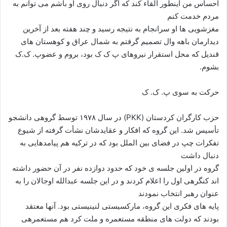
احساس من اینطور القاء کند که اگر دنبال روی او باشم می توانم به
مردم خدمت کنم
مغزشویی ها او سرانجام به نتیجه رسید و چند هفته بعد از آخرین
دیدارمان باهه وال تصمیم گرفتم به شمال عراق و کوهستان های
قندیل که محل استقرار نیروهای پ ک ک بود، بروم و عضوپ. ک.ک
بشوم.
حرکت به سوی پ. ک. ک
حزب کارگران کردستان (PKK) در سال ۱۹۷۸ توسط گروهی دانشجو
تأسیس شد. این گروه که افکار و عقایدشان نشأت گرفته از شیوع
تفکرات چپ در فضای بین الملل بود که در ترکیه هم پیامدهایی به
دنبال داشت
گروه در اولین جلسه ی خود که حدود دوازده نفر در آن حضور داشته
اند کنگرهی اول را اعلام کردند و در این جلسه عبدالله اوجالان را به
عنوان رهبر انتخاب نمودند
پایه های فکری این گروه، مارکسیستی لنینیستی بود. آنها معتقد
بودند که دولت های منطقه مستعمره و ملت کرد هم مستعمرهی