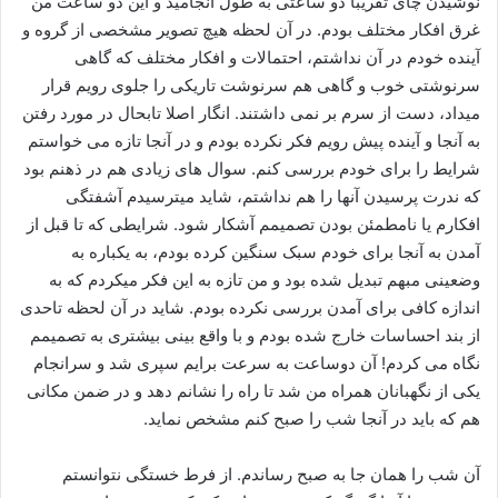
نوشیدن چای تقریبا دو ساعتی به طول انجامید و این دو ساعت من
غرق افکار مختلف بودم. در آن لحظه هیچ تصویر مشخصی از گروه و
آینده خودم در آن نداشتم، احتمالات و افکار مختلف که گاهی
سرنوشتی خوب و گاهی هم سرنوشت تاریکی را جلوی رویم قرار
میداد، دست از سرم بر نمی داشتند. انگار اصلا تابحال در مورد رفتن
به آنجا و آینده پیش رویم فکر نکرده بودم و در آنجا تازه می خواستم
شرایط را برای خودم بررسی کنم. سوال های زیادی هم در ذهنم بود
که ندرت پرسیدن آنها را هم نداشتم، شاید میترسیدم آشفتگی
افکارم یا نامطمئن بودن تصمیمم آشکار شود. شرایطی که تا قبل از
آمدن به آنجا برای خودم سبک سنگین کرده بودم، به یکباره به
وضعینی مبهم تبدیل شده بود و من تازه به این فکر میکردم که به
اندازه کافی برای آمدن بررسی نکرده بودم. شاید در آن لحظه تاحدی
از بند احساسات خارج شده بودم و با واقع بینی بیشتری به تصمیمم
نگاه می کردم! آن دوساعت به سرعت برایم سپری شد و سرانجام
یکی از نگهبانان همراه من شد تا راه را نشانم دهد و در ضمن مکانی
هم که باید در آنجا شب را صبح کنم مشخص نماید.
آن شب را همان جا به صبح رساندم. از فرط خستگی نتوانستم