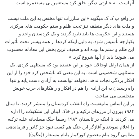
آنهاست. به عبارتی دیگر، خلق کرد مستعمرہی مستعمره است
در واقع پ ک ک میگوید «این مبارزات تنها مختص به این ملت نیست
و ملت های دیگر منطقه نیز تحت ظلم و ستم حکومت های مرکزی
هستند و این حکومت ها باید نابود گردند و یک کردستان واحد و
یکپارچه تأسیس شود. به دلیل اینکه کردها از همه بیشتر تحت تأثیرات
این ظلم و ستم ها بوده اند و ضعیف ترین بخش این معادله محسوب
می شوند؛ باید از آنها شروع کرد. »
از همان اوایل اوجالان خود بر این عقیده بود که مسئلهی کردی، یک
مسئلهی شخصیتی است. به این معنی که تاشخص کرد خود را از این
افکار بردگی نجات ندهد، نخواهد توانست به آزادی دست یابد و تنها
راه رسیدن به این آزادی را هم در افکار و راهکارهای حزب خویش
متجلسی می ساخت
بر این اساس مانیفست راه انقلاب کردستان را منتشر کردند. تا سال
۱۹۸۴ بیرون از مرزهای ترکیه و در خاک لبنان این تشکیلات را اداره
می کردند. تا اینکه در تابستان ۱۹۸۴ رسمأ جنگ مسلحانه علیه ترکیه
را اعلام نمودند و آغازگر این جنگ هم کسی نبود جز کادر و فرماندهی
نظامی گروه بنام معصوم کورکماز بانام مستعار ((عگید)).