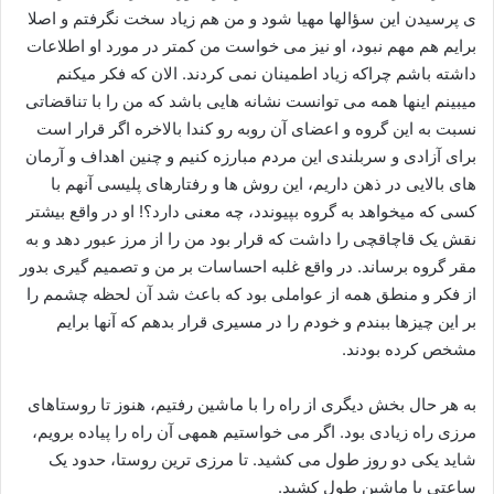
ی پرسیدن این سؤالها مهیا شود و من هم زیاد سخت نگرفتم و اصلا
برایم هم مهم نبود، او نیز می خواست من کمتر در مورد او اطلاعات
داشته باشم چراکه زیاد اطمینان نمی کردند. الان که فکر میکنم
میبینم اینها همه می توانست نشانه هایی باشد که من را با تناقضاتی
نسبت به این گروه و اعضای آن روبه رو کندا بالاخره اگر قرار است
برای آزادی و سربلندی این مردم مبارزه کنیم و چنین اهداف و آرمان
های بالایی در ذهن داریم، این روش ها و رفتارهای پلیسی آنهم با
کسی که میخواهد به گروه بپیوندد، چه معنی دارد؟! او در واقع بیشتر
نقش یک قاچاقچی را داشت که قرار بود من را از مرز عبور دهد و به
مقر گروه برساند. در واقع غلبه احساسات بر من و تصمیم گیری بدور
از فکر و منطق همه از عواملی بود که باعث شد آن لحظه چشمم را
بر این چیزها ببندم و خودم را در مسیری قرار بدهم که آنها برایم
مشخص کرده بودند.
به هر حال بخش دیگری از راه را با ماشین رفتیم، هنوز تا روستاهای
مرزی راه زیادی بود. اگر می خواستیم همهی آن راه را پیاده برویم،
شاید یکی دو روز طول می کشید. تا مرزی ترین روستا، حدود یک
ساعتی با ماشین طول کشید.