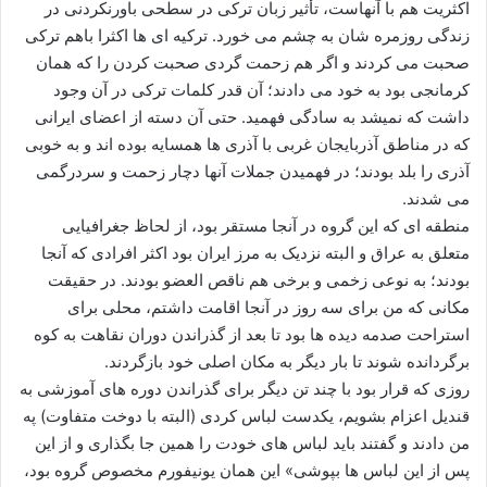
اکثریت هم با آنهاست، تأثیر زبان ترکی در سطحی باورنکردنی در
زندگی روزمره شان به چشم می خورد. ترکیه ای ها اکثرا باهم ترکی
صحبت می کردند و اگر هم زحمت گردی صحبت کردن را که همان
کرمانجی بود به خود می دادند؛ آن قدر کلمات ترکی در آن وجود
داشت که نمیشد به سادگی فهمید. حتی آن دسته از اعضای ایرانی
که در مناطق آذربایجان غربی با آذری ها همسایه بوده اند و به خوبی
آذری را بلد بودند؛ در فهمیدن جملات آنها دچار زحمت و سردرگمی
می شدند.
منطقه ای که این گروه در آنجا مستقر بود، از لحاظ جغرافیایی
متعلق به عراق و البته نزدیک به مرز ایران بود اکثر افرادی که آنجا
بودند؛ به نوعی زخمی و برخی هم ناقص العضو بودند. در حقیقت
مکانی که من برای سه روز در آنجا اقامت داشتم، محلی برای
استراحت صدمه دیده ها بود تا بعد از گذراندن دوران نقاهت به کوه
برگردانده شوند تا بار دیگر به مکان اصلی خود بازگردند.
روزی که قرار بود با چند تن دیگر برای گذراندن دوره های آموزشی به
قندیل اعزام بشویم، یکدست لباس کردی (البته با دوخت متفاوت) په
من دادند و گفتند باید لباس های خودت را همین جا بگذاری و از این
پس از این لباس ها بپوشی» این همان یونیفورم مخصوص گروه بود،