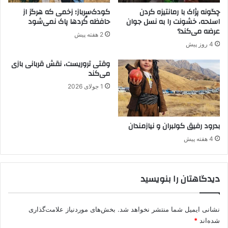
ف
چگونه پژاک با رمانتیزه کردن
کودک‌سرباز؛ زخمی که هرگز از
ک
اسلحه، خشونت را به نسل جوان
حافظه کُردها پاک نمی‌شود
ر
عرضه می‌کند؟
2 هفته پیش
ی
4 روز پیش
،
و
وقتی تروریست، نقش قربانی بازی
ش
می‌کند
س
1 جولای 2026
ت
و
ش
و
بدرود رفیق کولبران و نیازمندان
ی
4 هفته پیش
م
غ
ز
دیدگاهتان را بنویسید
ی
د
ر
ف
نشانی ایمیل شما منتشر نخواهد شد.
بخش‌های موردنیاز علامت‌گذاری
ر
شده‌اند
*