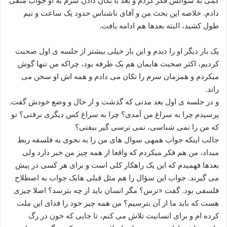
کمی به سؤالش فکر کردم و بعد با تکان دادن سرم به او جواب منفی
دادم. خلاصه این بحث من و آقای ناشناس حدود یک ساعت و نیم
طول کشید، البته بعدها هم ادامه یافت.
یک بار دیگر او را دیدم و این بار خیلی بیشتر از جلسه ی اول صحبت
کردیم، اکثر صحبت هایمان هم یک طرفه بود، چراکه من تنها گوش
میکردم و همزمان سرم را تکان می دادم و همه اش او سخن می
راند.
و در جلسه ی اول بعد مدتی که گذشت و از حال و وضع خودش گفت.
پرسیدم چرا به سراغ من آمدی؟ چرا به سراغ کس دیگری نرفتی؟ تو
که من را نمی شناسی، نمی ترسی گیر بیفتی؟
جالب اینکه جواب همهی سوال های من را به نحوی به فلسفه ربط
میداد، من هم فکر میکردم که واقعا از همه چیز من خبر دارد ولی
بعدها فهمیدم که این یک راهکار کلی است و برای هر کسی در پیش
می گیرند. جواب این سؤال را هم مثل قبلی هایک جواب به اصطلاح
فلسفی بود. گفت «ترس؟ مگر انسان باید از چه بترسد؟ اصلا چیزی
هست که باید ما از آن بترسیم؟ من همه چیز خود را فدای این ملت
کرده ام و برای انسانیت تلاش می کنم، تا جایی که خون در رگ