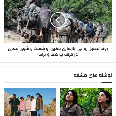
ن
ژ
و
ی
ا
ن
د
ک
د
ب
ت
ه
ح
ع
م
ن
ی
و
ل
روند تحمیل روانی، بازسازی فکری، و شست و شوی مغزی
ا
ر
در فرقه پ.ک.ک و پژاک
ن
و
ف
ا
ر
ن
ق
ی
نوشته های مشابه
ه
،
ب
ا
ز
س
ا
ز
ی