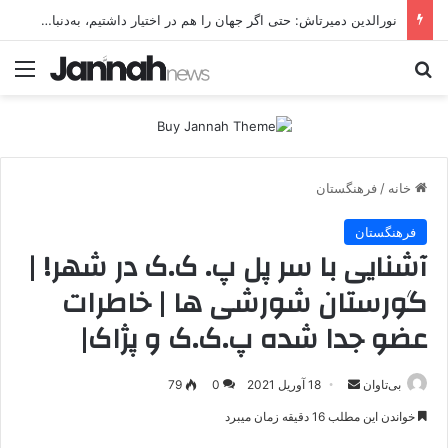
نورالدین دمیرتاش: حتی اگر جهان را هم در اختیار داشتیم، به‌دنبال تشکیل دولت کُردی نبودیم
جستجو برای
منو
خانه
/
فرهنگستان
فرهنگستان
آشنایی با سر پل پ. ک.ک در شهر! |
گورستان شورشی ها | خاطرات
عضو جدا شده پ.ک.ک و پژاک|
بی‌تاوان
ا
18 آوریل 2021
0
79
ر
خواندن این مطلب 16 دقیقه زمان میبرد
س