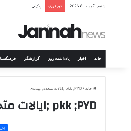
شنبه, آگوست 8 2026
خبر فوری
پ‌ک‌ک سلاح را زمین می‌گذار
خانه
اخبار
یادداشت روز
گزارشگر
فرهنگستا
خانه
/
pkk ;PYD ;ایالات متحده; تهدیدی
pkk ;PYD ;ایالات متحده; تهدیدی
اخبا