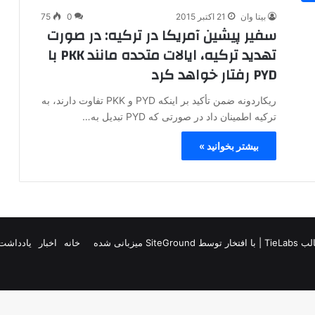
بیتا وان
21 اکتبر 2015
0
75
سفیر پیشین آمریکا در ترکیه: در صورت
تهدید ترکیه، ایالات متحده مانند PKK با
PYD رفتار خواهد کرد
ریکاردونه ضمن تأکید بر اینکه PYD و PKK تفاوت دارند، به
ترکیه اطمینان داد در صورتی که PYD تبدیل به…
بیشتر بخوانید »
TieLab
| با افتخار توسط
SiteGround
میزبانی شده
خانه
اخبار
یادداشت 