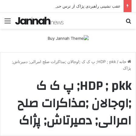
عقب نشینی راهبردی پژاک از ترس حملات پهپادی موشکی ایران
جستجو برای
منو
خانه
/
HDP ; pkk; پ ک ک ;اوجالان ;مذاکرات صلح امرالی; دمیرتاش;
پژاک
HDP ; pkk; پ ک ک
;اوجالان ;مذاکرات صلح
امرالی; دمیرتاش; پژاک