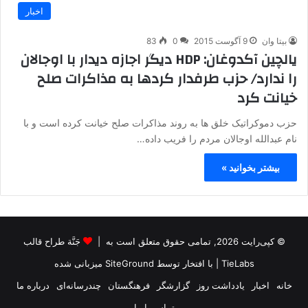
اخبار
بیتا وان
9 آگوست 2015
0
83
یالچین آکدوغان: HDP دیگر اجازه دیدار با اوجالان
را ندارد/ حزب طرفدار کردها به مذاکرات صلح
خیانت کرد
حزب دموکراتیک خلق ها به روند مذاکرات صلح خیانت کرده است و با
نام عبدالله اوجالان مردم را فریب داده…
بیشتر بخوانید »
© کپی‌رایت 2026, تمامی حقوق متعلق است به |
جَنَّة طراح قالب
TieLabs
| با افتخار توسط
SiteGround
میزبانی شده
خانه
اخبار
یادداشت روز
گزارشگر
فرهنگستان
چندرسانه‌ای
درباره ما
تماس با ما