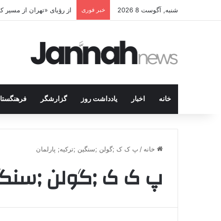
شنبه, آگوست 8 2026
خبر فوری
از رؤیای «تهران از مسیر 
خانه
اخبار
یادداشت روز
گزارشگر
فرهنگستا
خانه
/
پ ک ک ;گولن ;سنگین ;ترکیه; پارلمان
پ ک ک ;گولن ;سنگین 