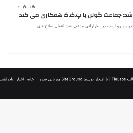
73
0
شد: جماعت گولن با پ.ک.ک همکاری می کند
خدر روبرو است در اظهاراتی مدعی شد: انتقال سلاح های…
TieLab
| با افتخار توسط
SiteGround
میزبانی شده
خانه
اخبار
یادداشت 