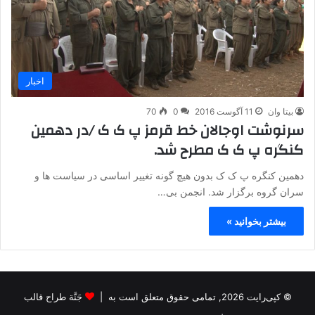
اخبار
بیتا وان
11 آگوست 2016
0
70
سرنوشت اوجالان خط قرمز پ ک ک /در دهمین
کنگره پ ک ک مطرح شد.
دهمین کنگره پ ک ک بدون هیچ گونه تغییر اساسی در سیاست ها و
سران گروه برگزار شد. انجمن بی…
بیشتر بخوانید »
© کپی‌رایت 2026, تمامی حقوق متعلق است به |
جَنَّة طراح قالب