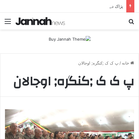
پژاک در پیچ آخر؛ قندیل که خاموش شود، شاخه ایرانی چه خواهد کرد؟
جستجو برای
منو
خانه
/
پ ک ک ;کنگره; اوجالان
پ ک ک ;کنگره; اوجالان