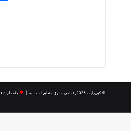
© کپی‌رایت 2026, تمامی حقوق متعلق است به |
جَنَّة طراح قالب s