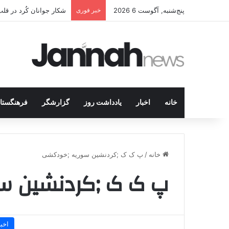
پنج‌شنبه, آگوست 6 2026
خبر فوری
شکار جوانان کُرد در قل
خانه
اخبار
یادداشت روز
گزارشگر
فرهنگستا
خانه
/
پ ک ک ;کردنشین سوریه ;خودکشی
پ ک ک ;کردنشین س
اخبا