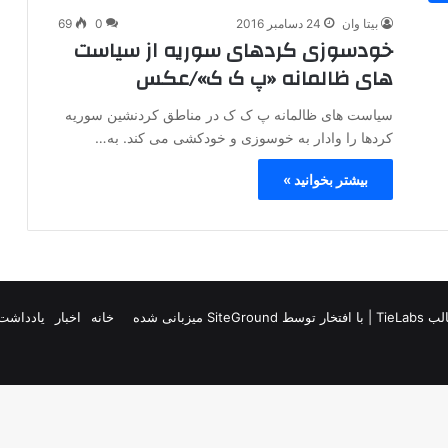
بیتا وان
24 دسامبر 2016
0
69
خودسوزی کردهای سوریه از سیاست
های ظالمانه «پ ک ک»/عکس
سیاست های ظالمانه پ ک ک در مناطق کردنشین سوریه
کردها را وادار به خوسوزی و خودکشی می کند. به…
بیشتر بخوانید »
TieLab
| با افتخار توسط
SiteGround
میزبانی شده
خانه
اخبار
یادداشت 