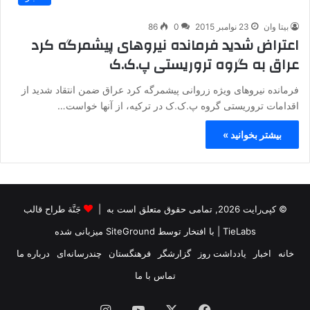
بیتا وان
23 نوامبر 2015
0
86
اعتراض شدید فرمانده نیروهای پیشمرگه کرد
عراق به گروه تروریستی پ.ک.ک
فرمانده نیروهای ویژه زروانی پیشمرگه کرد عراق ضمن انتقاد شدید از
اقدامات تروریستی گروه پ.ک.ک در ترکیه، از آنها خواست…
بیشتر بخوانید »
© کپی‌رایت 2026, تمامی حقوق متعلق است به |
جَنَّة طراح قالب
TieLabs
| با افتخار توسط
SiteGround
میزبانی شده
خانه
اخبار
یادداشت روز
گزارشگر
فرهنگستان
چندرسانه‌ای
درباره ما
تماس با ما
فیس
X
یوتیوب
اینستاگرام