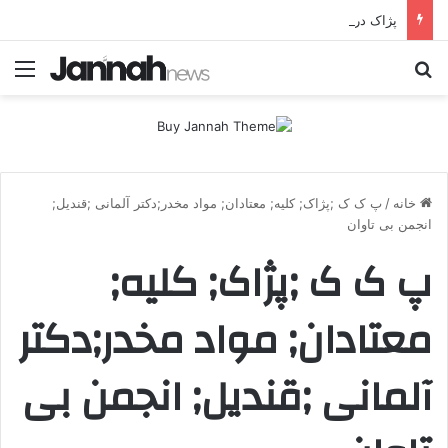
پژاک در پیچ آخر؛ قندیل که خاموش شود، شاخه ایرانی چه خواهد کرد؟
جستجو برای
منو
خانه
/
پ ک ک ;پژاک; کلیه; معتادان; مواد مخدر;دکتر آلمانی ;قندیل;
انجمن بی تاوان
پ ک ک ;پژاک; کلیه;
معتادان; مواد مخدر;دکتر
آلمانی ;قندیل; انجمن بی