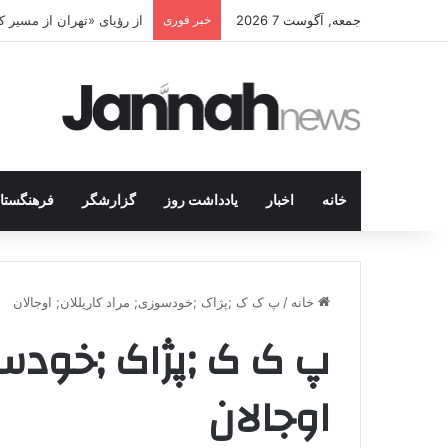
جمعه, آگوست 7 2026
خبر فوری
از رؤیای «تهران از مسیر
خانه
اخبار
یادداشت روز
گزارشگر
فرهنگستا
خانه
/
پ ک ک ;پژاک ;خودسوزی; مراد کاریللان; اوجالان
پ ک ک ;پژاک ;خودسوز
اوجالان