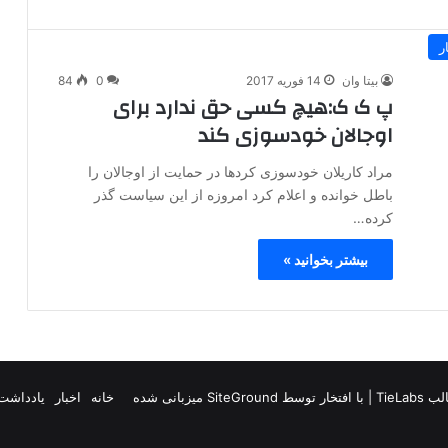
ر
بیتا وان
14 فوریه 2017
0
84
پ ک ک:هیچ کسی حق ندارد برای
اوجالان خودسوزی کند
مراد کاریلان خودسوزی کردها در حمایت از اوجالان را
باطل خوانده و اعلام کرد امروزه از این سیاست گذر
کرده…
بیشتر بخوانید »
TieLab
| با افتخار توسط
SiteGround
میزبانی شده
خانه
اخبار
یادداشت 