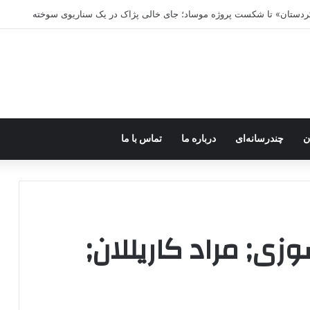
 کردستان» تا شکست پروژه موساد؛ جای خالی پژاک در یک سناریوی سوخته
ن
چندرسانه‌ای
درباره ما
تماس با ما
ی; مراد کاریللان;