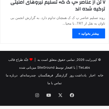
۷ تن از عناصر «پ ک ک» تسلیم نیروهای امنیتی
ترکیه شده اند
روند تسلیم عناصر پ ک ک همچنان تداوم دارد. به گزارش انجمن بی
تاوان به نقل از TRT، با محیا…
بیشتر بخوانید »
© کپی‌رایت 2026, تمامی حقوق متعلق است به |
جَنَّة طراح قالب
TieLabs
| با افتخار توسط
SiteGround
میزبانی شده
خانه
اخبار
یادداشت روز
گزارشگر
فرهنگستان
چندرسانه‌ای
درباره ما
تماس با ما
فیس
X
یوتیوب
اینستاگرام
بوک