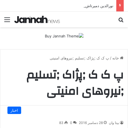
نورالدین دمیرتاش: حتی اگر جهان را هم در اختیار داشتیم، به‌دنبال تشکیل دولت کُردی نبودیم
جستجو برای
منو
خانه
/
پ ک ک ;پژاک ;تسلیم ;نیروهای امنیتی
پ ک ک ;پژاک ;تسلیم
;نیروهای امنیتی
اخبار
بیتا وان
28 دسامبر 2016
0
83